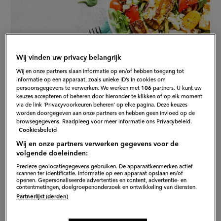
Wij vinden uw privacy belangrijk
Wij en onze partners slaan informatie op en/of hebben toegang tot
informatie op een apparaat, zoals unieke ID’s in cookies om
persoonsgegevens te verwerken. We werken met
106
partners. U kunt uw
keuzes accepteren of beheren door hieronder te klikken of op elk moment
via de link ‘Privacyvoorkeuren beheren’ op elke pagina. Deze keuzes
worden doorgegeven aan onze partners en hebben geen invloed op de
browsegegevens. Raadpleeg voor meer informatie ons Privacybeleid.
Cookiesbeleid
Wij en onze partners verwerken gegevens voor de
Veel chef-koks doen het: koken met ingrediënten die in
volgende doeleinden:
de buurt uit de grond komen en dan het liefst die in
Precieze geolocatiegegevens gebruiken. De apparaatkenmerken actief
het seizoen zijn. Lekker, niet al te duur en hoewel alle
scannen ter identificatie. Informatie op een apparaat opslaan en/of
openen. Gepersonaliseerde advertenties en content, advertentie- en
groente gezond is, is seizoensgroente van eigen
contentmetingen, doelgroepenonderzoek en ontwikkeling van diensten.
Partnerlijst (derden)
bodem ook nog eens goed voor de aarde. Daarom
hieronder een greep uit de lijst van groenten die je nu