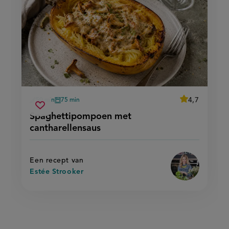
average
4,7
50 min
75 min
Beoordeel
voorbereidingstijd
oventijd
spaghettipompoen
recept
Sla
score:
Spaghettipompoen met
'spaghettipo
met
recept
met
cantharellensaus
cantharellensaus
cantharellensa
op
Een recept van
Estée Strooker