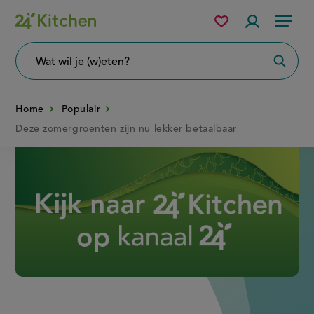
Overslaan
Mijn
Accountme
Menu
bewaarde
en
recepten
naar
Wat
Zoeke
wil
de
je
zoeken?
inhoud
Home
Populair
gaan
Deze zomergroenten zijn nu lekker betaalbaar
Disney+