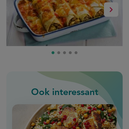
5
Volgend
Ook interessant