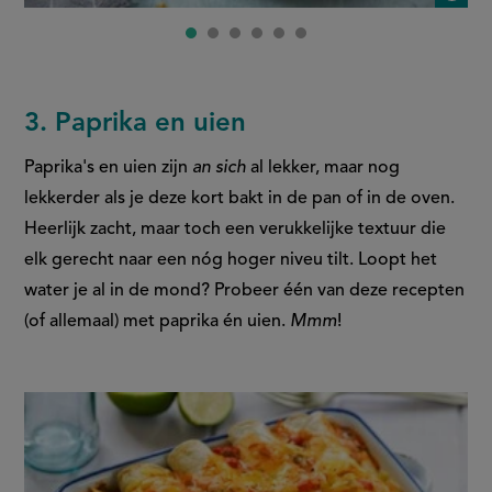
3. Paprika en uien
Paprika's en uien zijn
an sich
al lekker, maar nog
lekkerder als je deze kort bakt in de pan of in de oven.
Heerlijk zacht, maar toch een verukkelijke textuur die
elk gerecht naar een nóg hoger niveu tilt. Loopt het
water je al in de mond? Probeer één van deze recepten
(of allemaal) met paprika én uien.
Mmm
!
slide
1
of