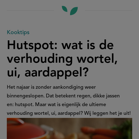
Hutspot:
Kooktips
Hutspot: wat is de
wat
verhouding wortel,
is
ui, aardappel?
de
verhouding
Het najaar is zonder aankondiging weer
binnengeslopen. Dat betekent regen, dikke jassen
wortel,
en: hutspot. Maar wat is eigenlijk de ultieme
verhouding wortel, ui, aardappel? Wij leggen het je uit!
ui,
aardappel?