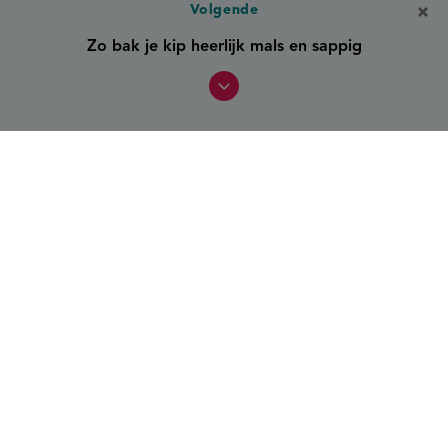
Volgende
Om je hutspot extra smaak te geven kun je de uien
Zo bak je kip heerlijk mals en sappig
eerst fruiten voordat je deze verwerkt in de hutspot.
Tip
: bewaar het kookvocht van je vlees, dit kun je later
weer gebruiken om het gerecht smeuïger te maken.
Hoeveel aardappelen gebruik ik
per persoon in stampot?
Reken zo'n 250 tot 300 gram aardappelen per persoon.
Dit is een goede hoeveelheid om een stevige en
vullende portie te maken, zeker in combinatie met
andere ingrediënten zoals groenten en vlees. Bij
hutspot zit het meer richting 250 gram omdat de
wortelen ook een stevige basis vormen.