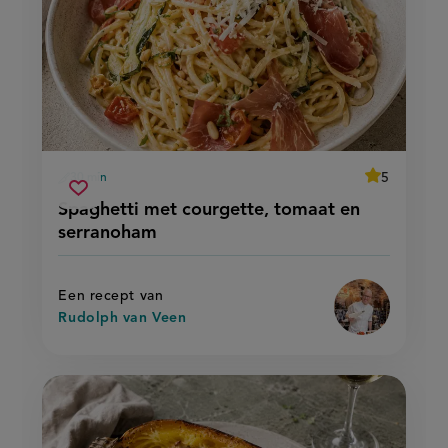
average
5
30 min
Beoordeel
voorbereidingstijd
spaghetti
recept
Sla
score:
Spaghetti met courgette, tomaat en
'spaghetti
met
recept
met
serranoham
courgette,
courgette,
op
tomaat
tomaat
en
en
serranoham'
serranoham
Een recept van
Rudolph van Veen