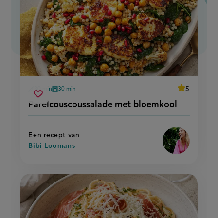
average
5
30 min
30 min
Beoordeel
voorbereidingstijd
oventijd
parelcouscoussalade
recept
Sla
score:
Parelcouscoussalade met bloemkool
'parelcousco
met
recept
met
bloemkool
bloemkool'
op
Een recept van
Bibi Loomans