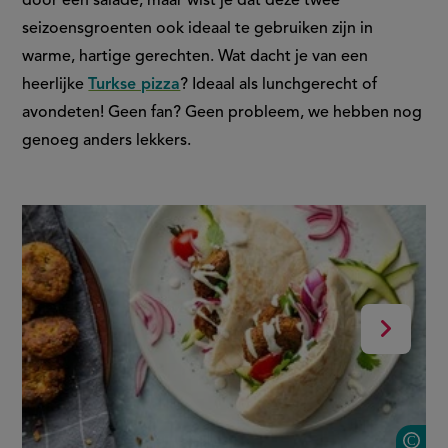
door een salade, maar wist je dat deze twee
seizoensgroenten ook ideaal te gebruiken zijn in
warme, hartige gerechten. Wat dacht je van een
heerlijke
Turkse pizza
? Ideaal als lunchgerecht of
avondeten! Geen fan? Geen probleem, we hebben nog
genoeg anders lekkers.
slide
1
of
6
Volgend
2