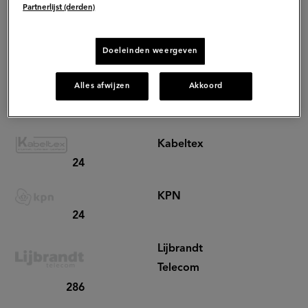
46
Partnerlijst (derden)
Jonaz
Doeleinden weergeven
24
Alles afwijzen
Akkoord
Kabelnoord
24
Kabeltex
24
KPN
24
Lijbrandt
Telecom
286