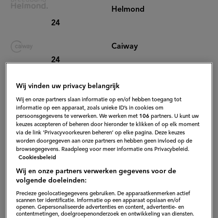
Helmond
24
Caiway
24
Canal
Wij vinden uw privacy belangrijk
Digitaal
Wij en onze partners slaan informatie op en/of hebben toegang tot
informatie op een apparaat, zoals unieke ID’s in cookies om
64
persoonsgegevens te verwerken. We werken met
106
partners. U kunt uw
keuzes accepteren of beheren door hieronder te klikken of op elk moment
via de link ‘Privacyvoorkeuren beheren’ op elke pagina. Deze keuzes
CANAL+
worden doorgegeven aan onze partners en hebben geen invloed op de
24
browsegegevens. Raadpleeg voor meer informatie ons Privacybeleid.
Cookiesbeleid
Delta
Wij en onze partners verwerken gegevens voor de
volgende doeleinden:
24
Precieze geolocatiegegevens gebruiken. De apparaatkenmerken actief
scannen ter identificatie. Informatie op een apparaat opslaan en/of
openen. Gepersonaliseerde advertenties en content, advertentie- en
Fiber
contentmetingen, doelgroepenonderzoek en ontwikkeling van diensten.