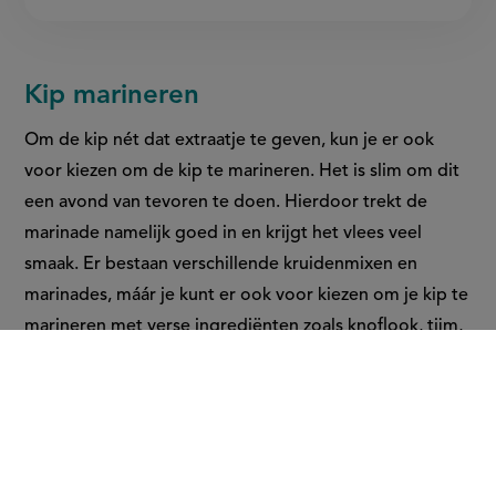
Kip marineren
Om de kip nét dat extraatje te geven, kun je er ook
voor kiezen om de kip te marineren. Het is slim om dit
een avond van tevoren te doen. Hierdoor trekt de
marinade namelijk goed in en krijgt het vlees veel
smaak. Er bestaan verschillende kruidenmixen en
marinades, máár je kunt er ook voor kiezen om je kip te
marineren met verse ingrediënten zoals knoflook, tijm,
oregano, zout en peper. Vergeten voor te bereiden?
Laat het gemarineerde vlees dan een halfuur tot een
uur in de koelkast rusten voordat je de kip verder
bereidt.