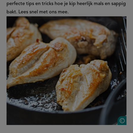
heerlijk
perfecte tips en tricks hoe je kip heerlijk mals en sappig
bakt. Lees snel met ons mee.
mals
en
sappig
S