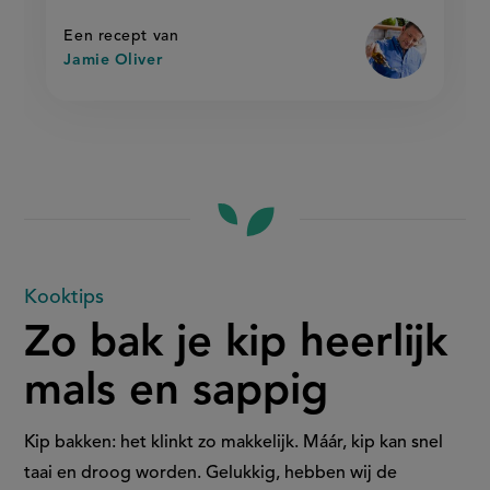
op
en
en
knoflook'
knoflook
Een recept van
Jamie Oliver
Zo
Kooktips
Zo bak je kip heerlijk
bak
mals en sappig
je
kip
Kip bakken: het klinkt zo makkelijk. Máár, kip kan snel
taai en droog worden. Gelukkig, hebben wij de