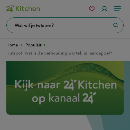
Overslaan
Mijn
Accountme
Menu
bewaarde
en
recepten
naar
Wat
Zoeke
wil
de
je
zoeken?
inhoud
Home
Populair
gaan
Hutspot: wat is de verhouding wortel, ui, aardappel?
Disney+