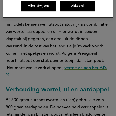
'Hollandse' pieper werd pas rond 1600 in ons land
Alles afwijzen
Akkoord
geïntroduceerd.
Inmiddels kennen we hutspot natuurlijk als combinatie
van wortel, aardappel en ui. Hier wordt in Leiden
klapstuk bij gegeten, een deel uit de ribben
van rund. In de rest van het land zie je 'm vaak voorbij
komen met spekjes en worst. Volgens Vreugdenhil
hoort hutspot een stuk dunner te zijn dan stamppot.
'Het moet van je vork aflopen',
vertelt ze aan het AD.
(externe
link)
Verhouding wortel, ui en aardappel
Bij 500 gram hutspot (wortel en uien) gebruik je zo'n
800 gram aardappelen. De hoeveelheid aardappelen is
iets minder dan bij stamppot met alleen bladgroenten,