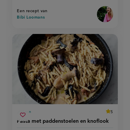
op
Een recept van
Bibi Loomans
average
5
15 min
Beoordeel
voorbereidingstijd
pasta
recept
Sla
score:
Pasta met paddenstoelen en knoflook
'pasta
met
recept
met
paddenstoelen
paddenstoel