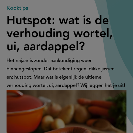
Hutspot:
Kooktips
Hutspot: wat is de
wat
verhouding wortel,
is
ui, aardappel?
de
verhouding
Het najaar is zonder aankondiging weer
binnengeslopen. Dat betekent regen, dikke jassen
wortel,
en: hutspot. Maar wat is eigenlijk de ultieme
verhouding wortel, ui, aardappel? Wij leggen het je uit!
ui,
aardappel?