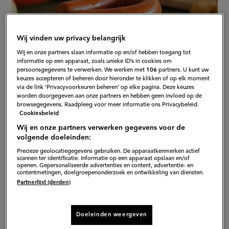
Wij vinden uw privacy belangrijk
Wij en onze partners slaan informatie op en/of hebben toegang tot
informatie op een apparaat, zoals unieke ID’s in cookies om
persoonsgegevens te verwerken. We werken met
106
partners. U kunt uw
keuzes accepteren of beheren door hieronder te klikken of op elk moment
via de link ‘Privacyvoorkeuren beheren’ op elke pagina. Deze keuzes
worden doorgegeven aan onze partners en hebben geen invloed op de
browsegegevens. Raadpleeg voor meer informatie ons Privacybeleid.
Cookiesbeleid
Wij en onze partners verwerken gegevens voor de
volgende doeleinden:
Foodjournalist en kookboekenschrijfster Janneke
Precieze geolocatiegegevens gebruiken. De apparaatkenmerken actief
scannen ter identificatie. Informatie op een apparaat opslaan en/of
Vreugdenhil bracht onlangs
De Bijbel van de
openen. Gepersonaliseerde advertenties en content, advertentie- en
contentmetingen, doelgroepenonderzoek en ontwikkeling van diensten.
Nederlandse keuken
uit waarin ze, hoe kon het ook
Partnerlijst (derden)
anders, onder andere aandacht besteed aan Leidse
hutspot. Waarvan het traditionele recept uit 1574
Doeleinden weergeven
opmerkelijk genoeg geen aardappel bevatte. De