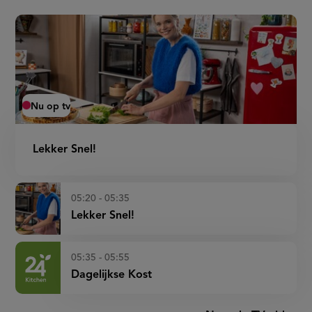
kokosyoghurt)
Nu op tv
Lekker Snel!
05:20 - 05:35
Lekker Snel!
05:35 - 05:55
Dagelijkse Kost