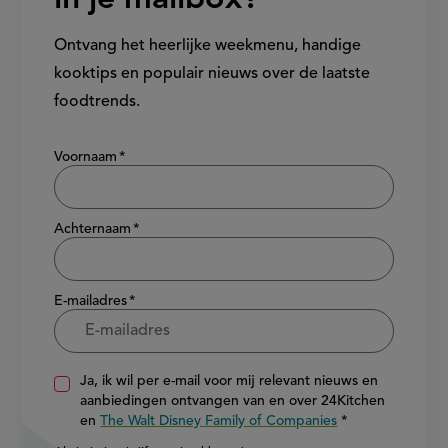
in je mailbox?
Ontvang het heerlijke weekmenu, handige
kooktips en populair nieuws over de laatste
foodtrends.
Show/hide
Voornaam
Achternaam
E-mailadres
Ja, ik wil per e-mail voor mij relevant nieuws en
aanbiedingen ontvangen van en over 24Kitchen
en
The Walt Disney Family of Companies