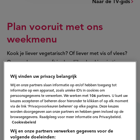
Naar de TV-gids
Plan vooruit met ons
weekmenu
Kook je liever vegetarisch? Of liever met vis of vlees?
Ons weekmenu geeft je dagelijkse kookinspiratie.
Wij vinden uw privacy belangrijk
Bekijk het weekmenu
Wij en onze partners slaan informatie op en/of hebben toegang tot
informatie op een apparaat, zoals unieke ID’s in cookies om
persoonsgegevens te verwerken. We werken met
106
partners. U kunt uw
keuzes accepteren of beheren door hieronder te klikken of op elk moment
via de link ‘Privacyvoorkeuren beheren’ op elke pagina. Deze keuzes
worden doorgegeven aan onze partners en hebben geen invloed op de
browsegegevens. Raadpleeg voor meer informatie ons Privacybeleid.
Cookiesbeleid
Wij en onze partners verwerken gegevens voor de
volgende doeleinden: