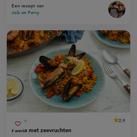
Een recept van
Job en Perry
average
2,9
45 min
Beoordeel
voorbereidingstijd
paella
recept
Sla
score:
Paella met zeevruchten
'
met
recept
paella