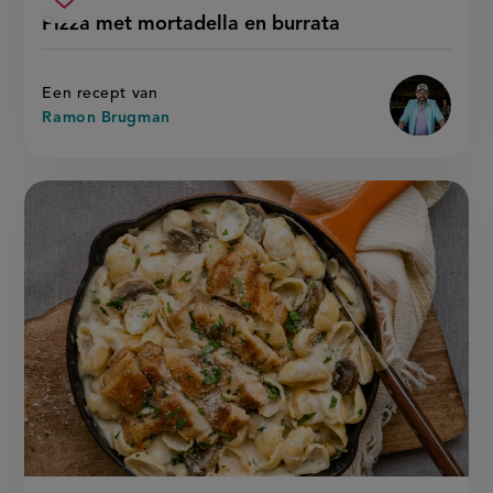
pizza
recept
Sla
score:
Pizza met mortadella en burrata
'pizza
met
recept
met
mortadella
mortadel
op
en
en
burrata'
burrata
Een recept van
Ramon Brugman