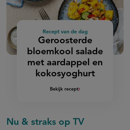
Recept van de dag
:
Geroosterde
bloemkool salade
met aardappel en
kokosyoghurt
Bekijk recept
(Geroosterde
bloemkool
salade
met
Nu & straks op TV
aardappel
en