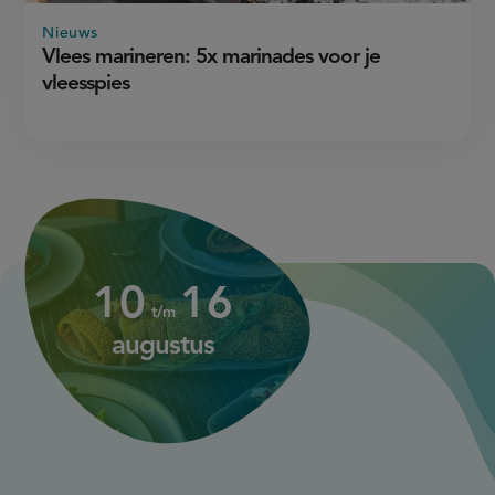
Nieuws
Vlees marineren: 5x marinades voor je
vleesspies
10
augustus
up
up
10
16
to
to
t/m
16
augustus
augustus