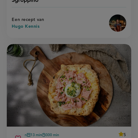
Sgroppino
'sgroppin
recept
op
Een recept van
Hugo Kennis
average
5
35 min
13 min
300 min
Beoordee
voorbereidingstijd
oventijd
wachttijd