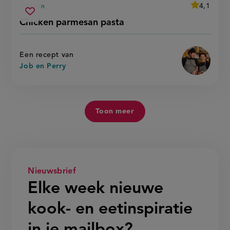
average
4,1
25 min
Beoordeel
voorbereidingstijd
chicken
recept
Sla
score:
Chicken parmesan pasta
'chicken
parmesan
recept
parmesan
pasta
pasta'
op
Een recept van
Job en Perry
Toon meer
Nieuwsbrief
Elke week nieuwe
kook- en eetinspiratie