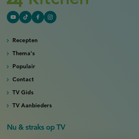
YouTube
Tiktok
Facebook
Instagram
(externe
(externe
(externe
(externe
link)
link)
link)
link)
Recepten
Thema's
Populair
Contact
TV Gids
TV Aanbieders
Nu & straks op TV