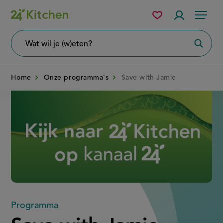
Overslaan
Mijn
Accountme
Menu
bewaarde
en
recepten
naar
Wat
Zoeke
wil
de
je
zoeken?
inhoud
Home
Onze programma's
Save with Jamie
gaan
Disney+
Programma