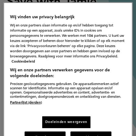
Save with Jamie
‘
Shop smart, cook clever & waste less
’ zijn de woorden
Wij vinden uw privacy belangrijk
die de serie en het boek
Save with Jamie
omschrijven.
Wij en onze partners slaan informatie op en/of hebben toegang tot
informatie op een apparaat, zoals unieke ID’s in cookies om
Jamie Oliver heeft geluisterd naar zijn kijkers en lezers
persoonsgegevens te verwerken. We werken met
106
partners. U kunt uw
keuzes accepteren of beheren door hieronder te klikken of op elk moment
en de heerlijke, snelle en betaalbare recepten van
via de link ‘Privacyvoorkeuren beheren’ op elke pagina. Deze keuzes
seizoen 1 en 2 zijn nu te zien bij 24Kitchen.
worden doorgegeven aan onze partners en hebben geen invloed op de
browsegegevens. Raadpleeg voor meer informatie ons Privacybeleid.
Cookiesbeleid
Wij en onze partners verwerken gegevens voor de
volgende doeleinden:
Precieze geolocatiegegevens gebruiken. De apparaatkenmerken actief
scannen ter identificatie. Informatie op een apparaat opslaan en/of
openen. Gepersonaliseerde advertenties en content, advertentie- en
contentmetingen, doelgroepenonderzoek en ontwikkeling van diensten.
Partnerlijst (derden)
Doeleinden weergeven