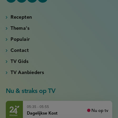
YouTube
Tiktok
Facebook
Instagram
(externe
(externe
(externe
(externe
link)
link)
link)
link)
Recepten
Thema's
Populair
Contact
TV Gids
TV Aanbieders
Nu & straks op TV
05:35 - 05:55
Nu op tv
Dagelijkse Kost