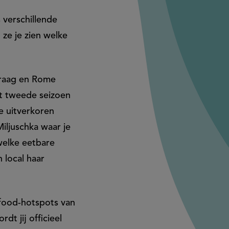
 verschillende
 ze je zien welke
 Praag en Rome
et tweede seizoen
e uitverkoren
Miljuschka waar je
welke eetbare
 local haar
e food-hotspots van
t jij officieel