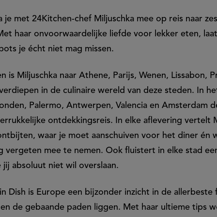
a je met 24Kitchen-chef Miljuschka mee op reis naar zes
t haar onvoorwaardelijke liefde voor lekker eten, laat
pots je écht niet mag missen.
en is Miljuschka naar Athene, Parijs, Wenen, Lissabon,
 verdiepen in de culinaire wereld van deze steden. In h
Londen, Palermo, Antwerpen, Valencia en Amsterdam d
rrukkelijke ontdekkingsreis. In elke aflevering vertelt 
 ontbijten, waar je moet aanschuiven voor het diner én 
g vergeten mee te nemen. Ook fluistert in elke stad een
 jij absoluut niet wil overslaan.
 in Dish is Europe een bijzonder inzicht in de allerbest
en de gebaande paden liggen. Met haar ultieme tips word