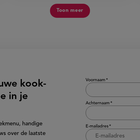
Toon meer
Show/hide
Voornaam
euwe kook-
e in je
Achternaam
eekmenu, handige
E-mailadres
ws over de laatste