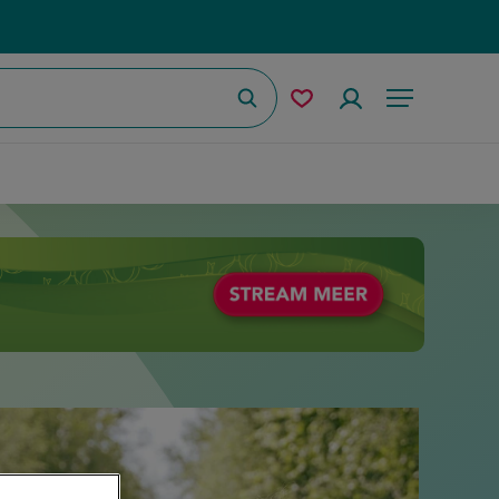
Zoeken
Mijn
Accountmenu
Menu
bewaarde
recepten