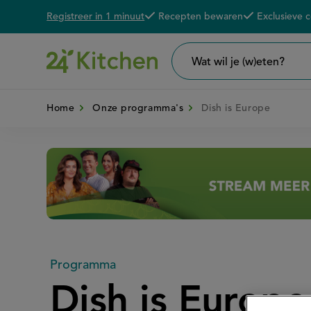
Registreer in 1 minuut
Recepten bewaren
Exclusieve 
Overslaan
De voordelen van een 24K account
en
naar
Wat
wil
de
je
zoeken?
Home
Onze programma's
Dish is Europe
inhoud
gaan
Disney+
Programma
Dish is Europe