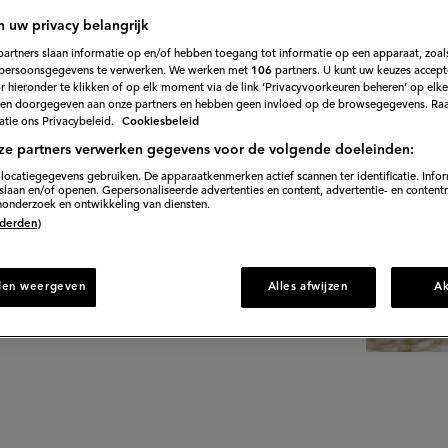
n uw privacy belangrijk
nam en Mexico ga je in deze gloednieuwe
partners slaan informatie op en/of hebben toegang tot informatie op een apparaat, zoals
persoonsgegevens te verwerken. We werken met
106
partners. U kunt uw keuzes accept
 hieronder te klikken of op elk moment via de link ‘Privacyvoorkeuren beheren’ op elk
en doorgegeven aan onze partners en hebben geen invloed op de browsegegevens. Ra
tie ons Privacybeleid.
Cookiesbeleid
ze partners verwerken gegevens voor de volgende doeleinden:
locatiegegevens gebruiken. De apparaatkenmerken actief scannen ter identificatie. Info
laan en/of openen. Gepersonaliseerde advertenties en content, advertentie- en content
onderzoek en ontwikkeling van diensten.
 (derden)
den weergeven
Alles afwijzen
A