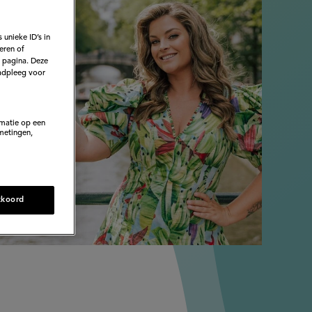
 unieke ID’s in
eren of
e pagina. Deze
adpleeg voor
rmatie op een
metingen,
kkoord