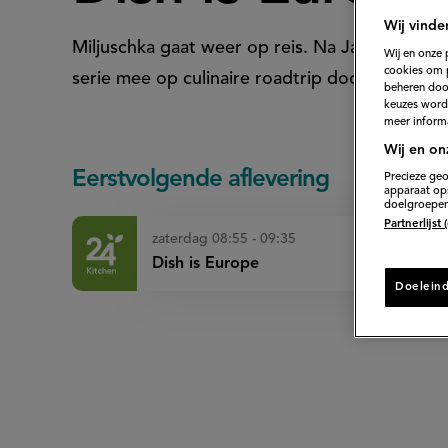
Wij vinde
Miljuschka gaat weer op reis. Na Japan, Viet
Wij en onze 
cookies om 
serie mee op culinaire roadtrip door Europa.
beheren door
keuzes word
meer informa
Wij en on
Eerstvolgende aflevering
Precieze geo
apparaat ops
doelgroepen
Partnerlijst
zaterdag 08:55 - 09:35
Dish is Europe
Doelein