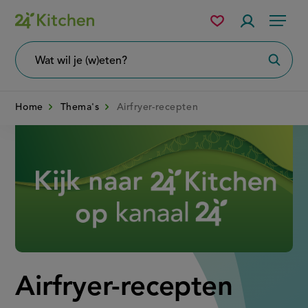
Overslaan
Mijn
Accountme
Menu
bewaarde
en
recepten
naar
Wat
Zoeke
wil
de
je
zoeken?
inhoud
Home
Thema's
Airfryer-recepten
gaan
Disney+
Airfryer-recepten