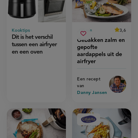
door:
Kooktips
average
3,6
35 min
Beoordeel
voorbereidingstijd
gebakken
Dit is het verschil
recept
Sla
score:
Gebakken zalm en
'
zalm
recept
tussen een airfryer
gebakken
gepofte
en
zalm
op
en een oven
gepofte
en
aardappels uit de
gepofte
aardappels
aardappel
airfryer
uit
uit
de
de
airfryer'
airfryer
Een recept
van
Danny Jansen
Aangeboden
door: