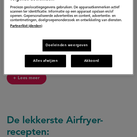
heteluchtfriteuse, is - als we het mogen geloven
Precieze geolocatiegegevens gebruiken. De apparaatkenmerken actief
- gezonder dan frituren en sneller dan de oven.
scannen ter identificatie. Informatie op een apparaat opslaan en/of
openen. Gepersonaliseerde advertenties en content, advertentie- en
contentmetingen, doelgroepenonderzoek en ontwikkeling van diensten.
Met andere woorden: alles wat in de oven of frituurpan
Partnerlijst (derden)
gaat, kan ook in de Airfryer. Overduidelijk géén
gebakken lucht. Daarom hieronder de lekkerste (en
Doeleinden weergeven
behoorlijk gezonde) Airfryer-recepten.
Alles afwijzen
Akkoord
+ Lees meer
De lekkerste Airfryer-
recepten: