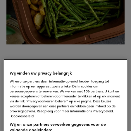
Direct naar recepten
Wij vinden uw privacy belangrijk
Wij en onze partners slaan informatie op en/of hebben toegang tot
Álles kan in de Airfryer!
informatie op een apparaat, zoals unieke ID’s in cookies om
persoonsgegevens te verwerken. We werken met
106
partners. U kunt uw
keuzes accepteren of beheren door hieronder te klikken of op elk moment
Fervente Airfryer-gebruikers weten: bijna alles kan
via de link ‘Privacyvoorkeuren beheren’ op elke pagina. Deze keuzes
worden doorgegeven aan onze partners en hebben geen invloed op de
erin. Van pittige kippetjes tot lekkere huisgemaakte
browsegegevens. Raadpleeg voor meer informatie ons Privacybeleid.
aardappelfriet. Het ding is razend populair en dat is
Cookiesbeleid
niet voor niets: de Airfryer, beter bekend als een
Wij en onze partners verwerken gegevens voor de
volgende doeleinden: