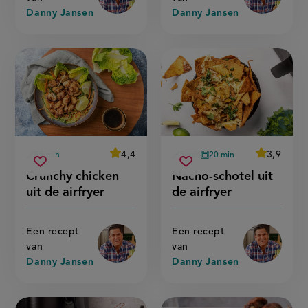
Danny Jansen
Danny Jansen
average
4,4
average
3,9
55 min
5 min
20 min
Beoordeel
Beoordeel
voorbereidingstijd
voorbereidingstijd
oventijd
crunchy
nacho-
recept
recept
Sla
score:
Sla
score:
Crunchy chicken
Nacho-schotel uit
'crunchy
'nacho-
chicken
schotel
recept
recept
chicken
schotel
uit de airfryer
de airfryer
uit
uit
uit
uit
op
op
de
de
de
de
airfryer'
airfryer'
airfryer
airfryer
Een recept
Een recept
van
van
Danny Jansen
Danny Jansen