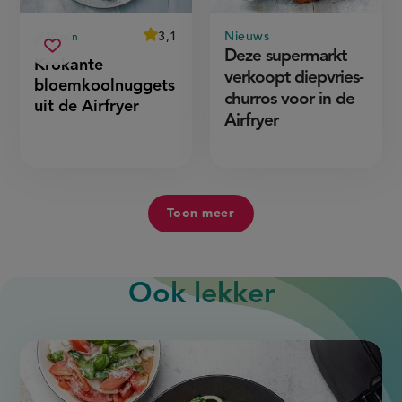
average
3,1
Nieuws
30 min
Beoordeel
voorbereidingstijd
krokante
recept
Deze supermarkt
Sla
score:
Krokante
'krokante
bloemkoolnuggets
recept
verkoopt diepvries-
bloemkoolnuggets
bloemkoolnuggets
uit
uit
op
churros voor in de
de
de
uit de Airfryer
airfryer'
airfryer
Airfryer
Toon meer
Ook lekker