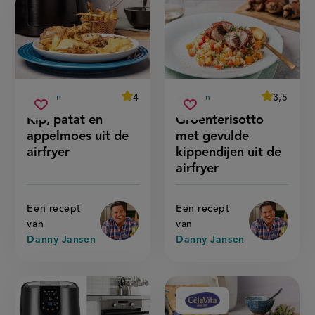
average
4
average
3,5
50 min
55 min
Beoordeel
Beoordeel
voorbereidingstijd
voorbereidingstijd
kip,
groenterisotto
recept
recept
Sla
score:
Sla
score:
Kip, patat en
Groenterisotto
'kip,
'
patat
met
recept
recept
patat
groenteris
appelmoes uit de
met gevulde
en
gevulde
en
met
op
op
appelmoes
kippendijen
appelmoes
gevulde
airfryer
kippendijen uit de
uit
kippendij
uit
uit
de
uit
airfryer
de
de
airfryer'
de
airfryer'
airfryer
airfryer
Een recept
Een recept
van
van
Danny Jansen
Danny Jansen
Aangeboden