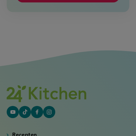
YouTube
Tiktok
Facebook
Instagram
(externe
(externe
(externe
(externe
link)
link)
link)
link)
Recepten