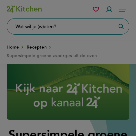
Overslaan
Mijn
Accountme
Menu
bewaarde
en
recepten
naar
Wat
Zoeke
wil
de
je
zoeken?
inhoud
Home
Recepten
gaan
Supersimpele groene asperges uit de oven
Disney+
Supersimpele groene