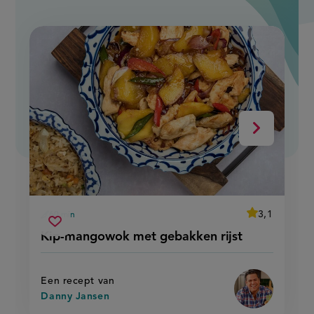
slide
1
of
9
Volgende
average
3,1
60 min
Beoordeel
voorbereidingstijd
kip-
recept
Sla
score:
Kip-mangowok met gebakken rijst
'kip-
mangowok
recept
mangowok
met
met
op
gebakken
gebakken
rijst'
rijst
Een recept van
Danny Jansen