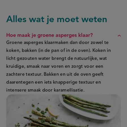
Deel
Deel
asperges
the
uit
deze
deze
link
de
of
pagina
pagina
oven
Alles wat je moet weten
FAQ
this
op
op
page
Facebook
WhatsApp
Hoe maak je groene asperges klaar?
(opent
(opent
Groene asperges klaarmaken dan door zowel te
in
in
koken, bakken (in de pan of in de oven). Koken in
nieuw
nieuw
licht gezouten water brengt de natuurlijke, wat
venster,
venster,
kruidige, smaak naar voren en zorgt voor een
externe
externe
zachtere textuur. Bakken en uit de oven geeft
link)
link)
daarentegen een iets knapperige textuur en
intensere smaak door karamellisatie.