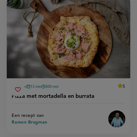
average
5
35 min
13 min
300 min
Beoordee
voorbereidingstijd
oventijd
wachttijd
pizza
recept
Sla
score:
Pizza met mortadella en burrata
'pizza
met
recept
met
mortadella
mortadel
op
en
en
burrata'
burrata
Een recept van
Ramon Brugman