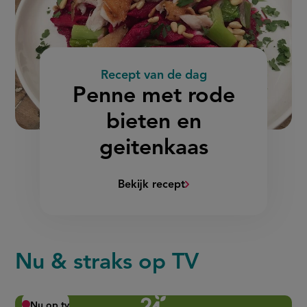
Recept van de dag
:
Penne met rode
bieten en
geitenkaas
Bekijk recept
(Penne
met
rode
bieten
Nu & straks op TV
en
geitenkaas)
Nu op tv