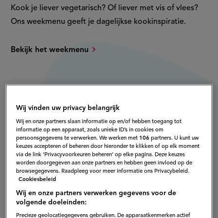
Kook je liever vegetarisch? Of liever met vis of vlees?
Ons weekmenu geeft je dagelijkse kookinspiratie.
Bekijk het weekmenu
Wij vinden uw privacy belangrijk
Wij en onze partners slaan informatie op en/of hebben toegang tot
informatie op een apparaat, zoals unieke ID’s in cookies om
persoonsgegevens te verwerken. We werken met
106
partners. U kunt uw
keuzes accepteren of beheren door hieronder te klikken of op elk moment
via de link ‘Privacyvoorkeuren beheren’ op elke pagina. Deze keuzes
worden doorgegeven aan onze partners en hebben geen invloed op de
browsegegevens. Raadpleeg voor meer informatie ons Privacybeleid.
Cookiesbeleid
Wij en onze partners verwerken gegevens voor de
volgende doeleinden:
Precieze geolocatiegegevens gebruiken. De apparaatkenmerken actief