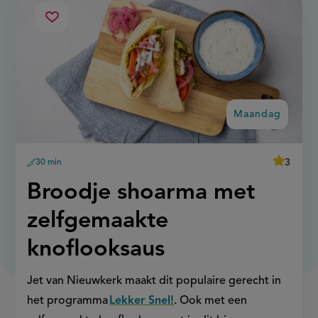
ma
broodje
Sla
shoarma
recept
met
op
zelfgemaakte
knoflooksaus
Maandag
average
3
30 min
Beoordee
voorbereidingstijd
recept
score:
'broodje
Maandag:
Broodje shoarma met
shoarma
met
zelfgema
zelfgemaakte
knoflooks
knoflooksaus
Jet van Nieuwkerk maakt dit populaire gerecht in
het programma
Lekker Snel!
. Ook met een