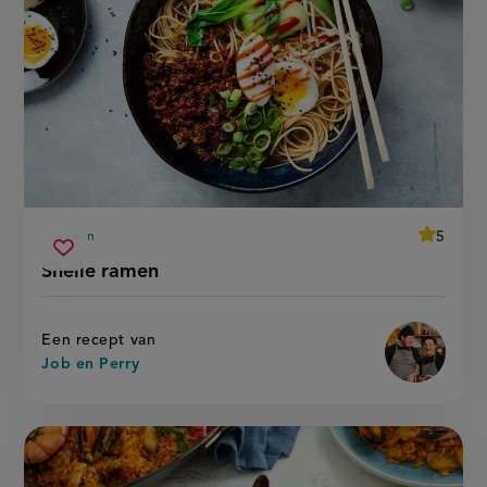
average
5
30 min
Beoordee
voorbereidingstijd
snelle
recept
Sla
score:
Snelle ramen
'snelle
ramen
recept
ramen'
op
Een recept van
Job en Perry