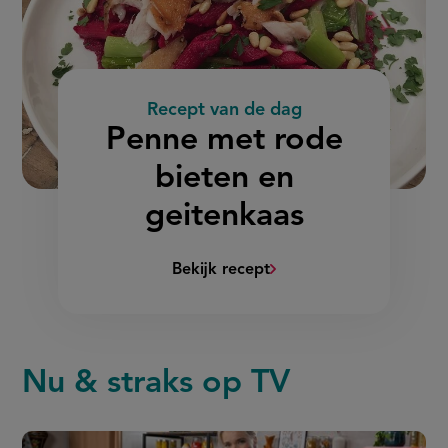
Recept van de dag
:
Penne met rode
bieten en
geitenkaas
Bekijk recept
(Penne
met
rode
bieten
Nu & straks op TV
en
geitenkaas)