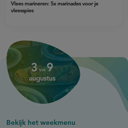
Vlees marineren: 5x marinades voor je
vleesspies
3
augustus
up
up
3
9
to
to
t/m
9
augustus
augustus
Bekijk het weekmenu