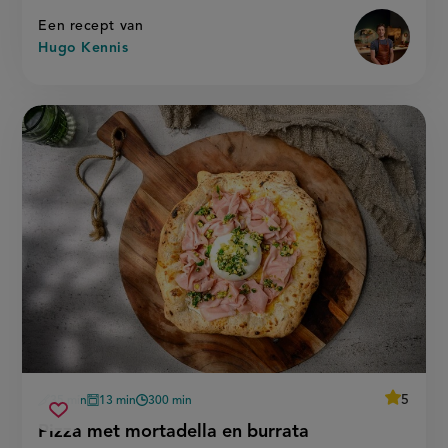
Een recept van
Hugo Kennis
average
5
35 min
13 min
300 min
Beoordee
voorbereidingstijd
oventijd
wachttijd
pizza
recept
Sla
score:
Pizza met mortadella en burrata
'pizza
met
recept
met