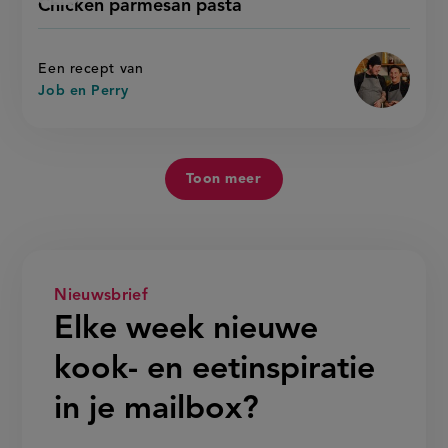
Chicken parmesan pasta
'chicken
parmesan
recept
parmesan
pasta
pasta'
op
Een recept van
Job en Perry
Toon meer
Nieuwsbrief
Elke week nieuwe
kook- en eetinspiratie
in je mailbox?