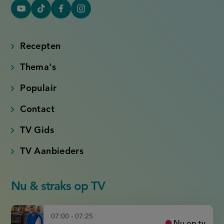
YouTube
Tiktok
Facebook
Instagram
(externe
(externe
(externe
(externe
link)
link)
link)
link)
Recepten
Thema's
Populair
Contact
TV Gids
TV Aanbieders
Nu & straks op TV
07:00 - 07:25
Nu op tv