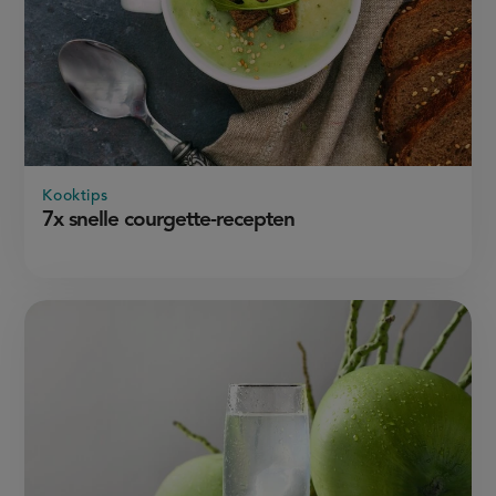
Kooktips
7x snelle courgette-recepten