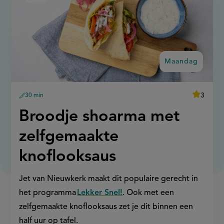
shoarma
recept
met
op
zelfgemaakte
knoflooksaus
Maandag
average
3
30 min
Beoordee
voorbereidingstijd
recept
score:
'broodje
Maandag:
Broodje shoarma met
shoarma
met
zelfgema
zelfgemaakte
knoflooks
knoflooksaus
Jet van Nieuwkerk maakt dit populaire gerecht in
het programma
Lekker Snel!
. Ook met een
zelfgemaakte knoflooksaus zet je dit binnen een
half uur op tafel.