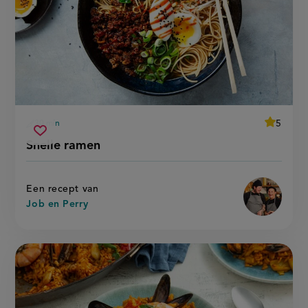
average
5
30 min
Beoordee
voorbereidingstijd
snelle
recept
Sla
score:
Snelle ramen
'snelle
ramen
recept
ramen'
op
Een recept van
Job en Perry