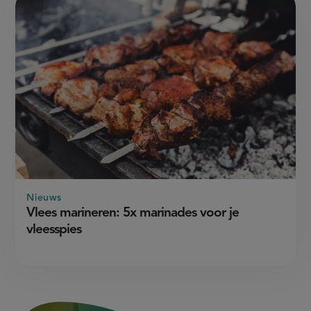
Nieuws
Vlees marineren: 5x marinades voor je
vleesspies
3