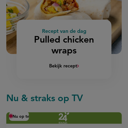
Recept van de dag
:
Pulled chicken
wraps
Bekijk recept
(Pulled
chicken
wraps)
Nu & straks op TV
Nu op tv