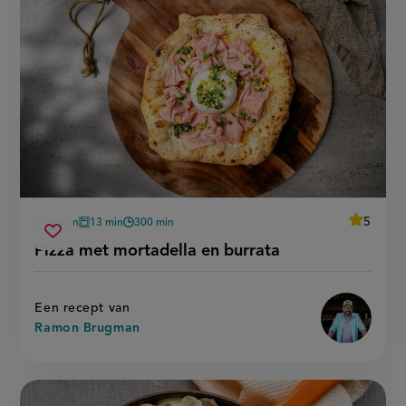
average
5
35 min
13 min
300 min
Beoordee
voorbereidingstijd
oventijd
wachttijd
pizza
recept
Sla
score:
Pizza met mortadella en burrata
'pizza
met
recept
met
mortadella
mortadel
op
en
en
burrata'
burrata
Een recept van
Ramon Brugman