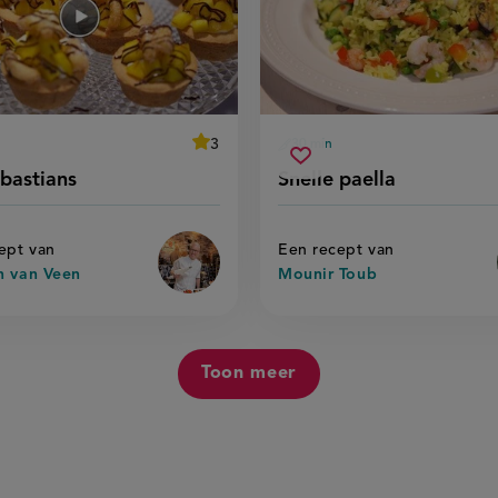
average
3
30 min
Beoordeel
ingstijd
voorbereidingstijd
snelle
recept
score:
Sla
bastians
Snelle paella
'san
stians
paella
pt
recept
sebastians'
op
ept van
Een recept van
h van Veen
Mounir Toub
Toon meer