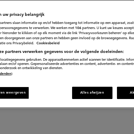
n uw privacy belangrijk
t je weer even op vakantie... Ook zo'n zin in klassieke
partners slaan informatie op en/of hebben toegang tot informatie op een apparaat, zoals
persoonsgegevens te verwerken. We werken met
106
partners. U kunt uw keuzes accept
alade of een ordinair lekker toetje (churros!)? Ga vand
 hieronder te klikken of op elk moment via de link ‘Privacyvoorkeuren beheren’ op elk
en doorgegeven aan onze partners en hebben geen invloed op de browsegegevens. Ra
tie ons Privacybeleid.
Cookiesbeleid
ze partners verwerken gegevens voor de volgende doeleinden:
locatiegegevens gebruiken. De apparaatkenmerken actief scannen ter identificatie. Info
laan en/of openen. Gepersonaliseerde advertenties en content, advertentie- en content
onderzoek en ontwikkeling van diensten.
 (derden)
den weergeven
Alles afwijzen
A