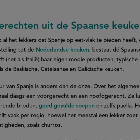
erechten uit de Spaanse keuk
al het lekkers dat Spanje op eet-vlak te bieden heeft, 
stelling tot de
Nederlandse keuken
, bestaat dé Spaans
eft (net als Italië) haar eigen mooie producten, typisch
ls de Baskische, Catalaanse en Galicische keuken.
ur van Spanje is anders dan de onze. Over het algemee
aal daags een voorgerecht en een hoofdgerecht. Ze l
urende broden,
goed gevulde soepen
en zelfs paella. H
lt vaak per regio, hoewel het meestal een lekker zoet on
etigheden, zoals churros.