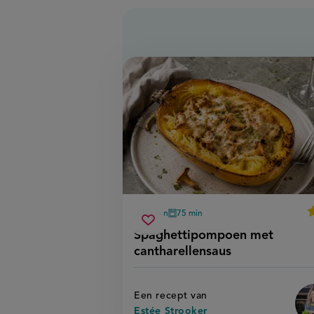
a
50 min
75 min
voorbereidingstijd
oventijd
spaghettipompoen
Sla
s
Spaghettipompoen met
met
recept
cantharellensaus
cantharellensaus
op
Een recept van
Estée Strooker