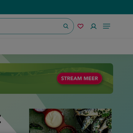
Zoeken
Mijn
Accountmenu
Menu
bewaarde
recepten
t