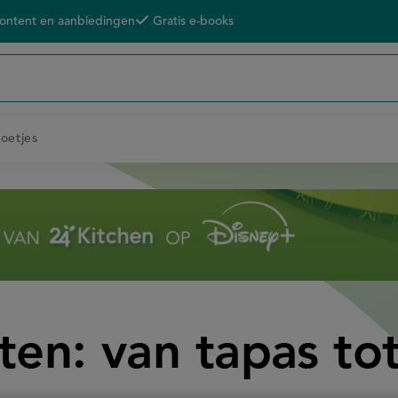
content en aanbiedingen
Gratis e-books
toetjes
en: van tapas to