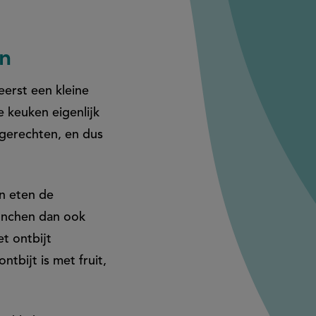
en
eerst een kleine
e keuken eigenlijk
e gerechten, en dus
n eten de
unchen dan ook
et ontbijt
tbijt is met fruit,