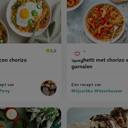
average
3,0
30 min
Beoordeel
ingstijd
voorbereidingstijd
z
spaghetti
recept
score:
Sla
con chorizo
Spaghetti met chorizo 
'arroz
met
pt
recept
con
garnalen
izo
chorizo
chorizo'
op
en
garnalen
ept van
Een recept van
Perry
Miljuschka Witzenhausen