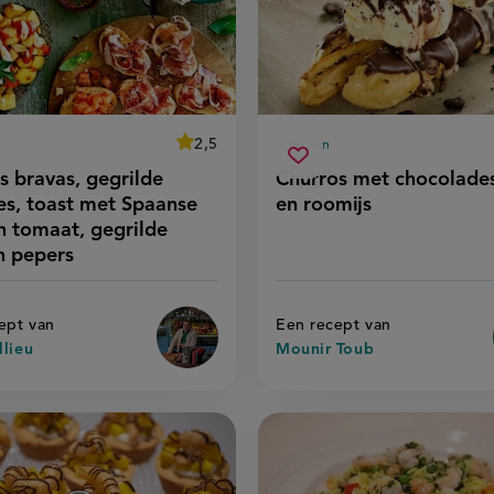
average
2,5
60 min
Beoordeel
ingstijd
voorbereidingstijd
atas
churros
recept
score:
Sla
s bravas, gegrilde
Churros met chocolade
'patatas
as,
met
pt
recept
bravas,
es, toast met Spaanse
en roomijs
ilde
chocoladesaus
gegrilde
op
sardines,
 tomaat, gegrilde
ines,
en
toast
t
roomijs
met
n pepers
spaanse
ham
en
anse
tomaat,
m
gegrilde
ept van
Een recept van
padrón
lieu
Mounir Toub
pepers'
aat,
ilde
rón
ers