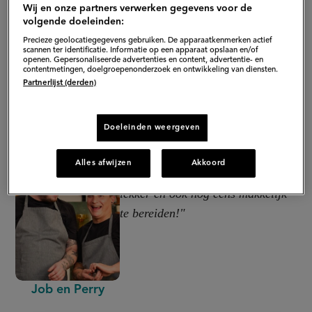
Wij en onze partners verwerken gegevens voor de
volgende doeleinden:
Precieze geolocatiegegevens gebruiken. De apparaatkenmerken actief
scannen ter identificatie. Informatie op een apparaat opslaan en/of
openen. Gepersonaliseerde advertenties en content, advertentie- en
contentmetingen, doelgroepenonderzoek en ontwikkeling van diensten.
Partnerlijst (derden)
Doeleinden weergeven
"Dit gerecht móét je echt een keer
Alles afwijzen
Akkoord
proeven. Het is onweerstaanbaar
lekker en ook nog eens makkelijk
te bereiden!"
Job en Perry