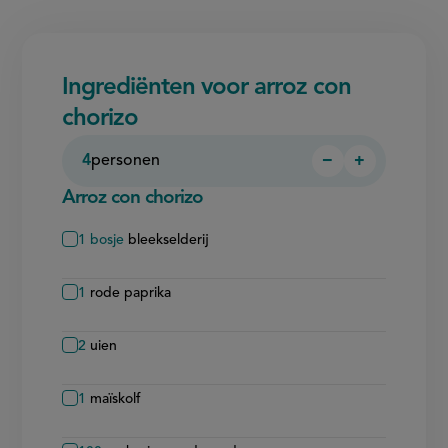
Ingrediënten voor arroz con
chorizo
4
personen
−
+
Persoon
Persoon
verwijderen
toevoegen
Arroz con chorizo
1
bosje
bleekselderij
1
rode paprika
2
uien
1
maïskolf