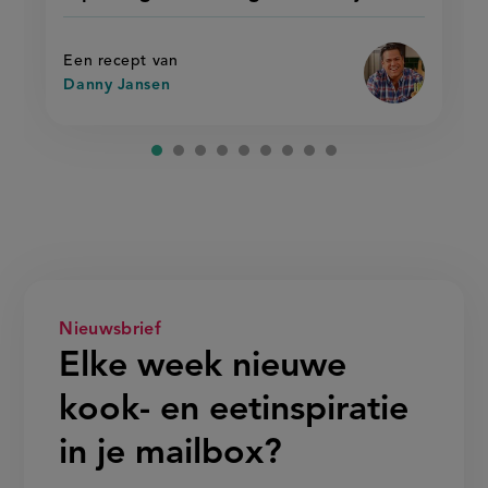
recept
mangowok
met
met
op
gebakken
gebakken
rijst'
rijst
Een recept van
Danny Jansen
Nieuwsbrief
Elke week nieuwe
kook- en eetinspiratie
in je mailbox?