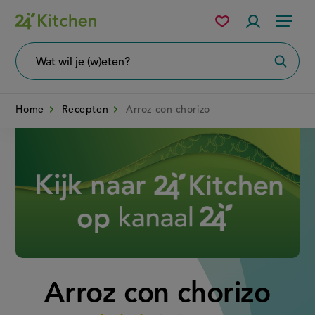
Overslaan
Mijn
Accountme
Menu
bewaarde
en
recepten
naar
Wat
Zoeke
wil
de
je
zoeken?
inhoud
Home
Recepten
Arroz con chorizo
gaan
Disney+
Arroz con chorizo