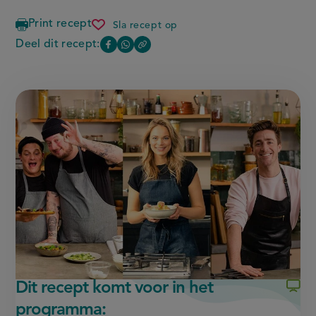
Print recept
Sla recept op
arroz
con
Deel dit recept:
Copy
Deel
Deel
chorizo
the
deze
deze
link
of
pagina
pagina
this
op
op
page
Facebook
WhatsApp
(opent
(opent
in
in
nieuw
nieuw
venster,
venster,
externe
externe
link)
link)
Dit recept komt voor in het
programma: