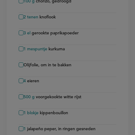
100
g
chorizo, gedroogd
2
tenen
knoflook
3
el
gerookte paprikapoeder
1
mespuntje
kurkuma
Olijfolie, om in te bakken
4
eieren
500
g
voorgekookte witte rijst
1
blokje
kippenbouillon
1
jalapeño peper, in ringen gesneden