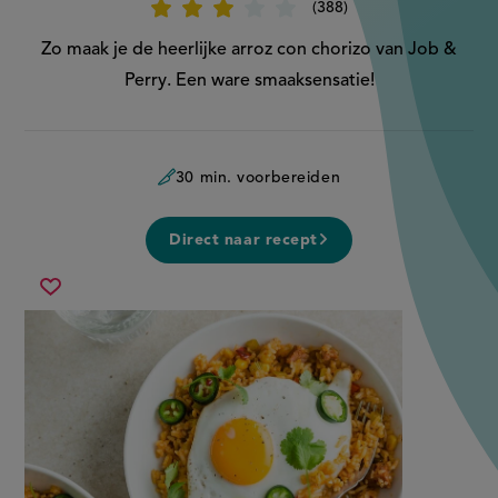
388
Beoordeel
recept
'Arroz
Zo maak je de heerlijke arroz con chorizo van Job &
con
chorizo'
Perry. Een ware smaaksensatie!
30 min. voorbereiden
Direct naar recept
arroz
Sla
con
recept
chorizo
op