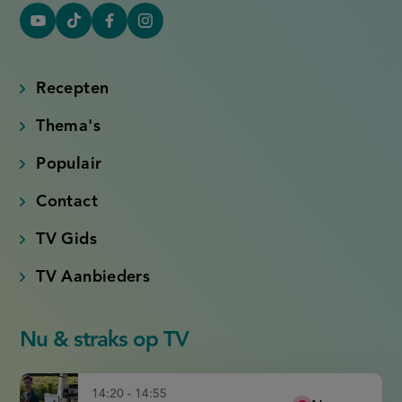
YouTube
Tiktok
Facebook
Instagram
(externe
(externe
(externe
(externe
link)
link)
link)
link)
Recepten
Thema's
Populair
Contact
TV Gids
TV Aanbieders
Nu & straks op TV
14:20 - 14:55