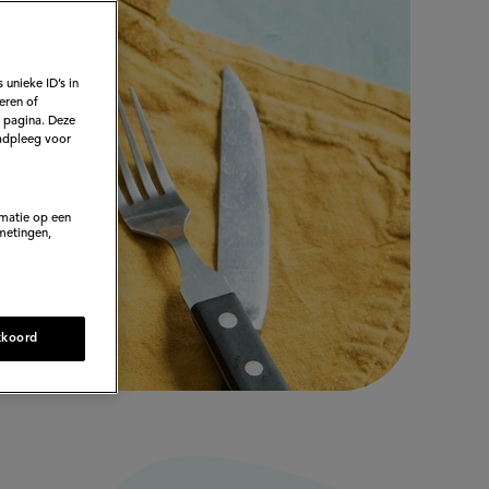
 unieke ID’s in
eren of
e pagina. Deze
adpleeg voor
rmatie op een
metingen,
kkoord