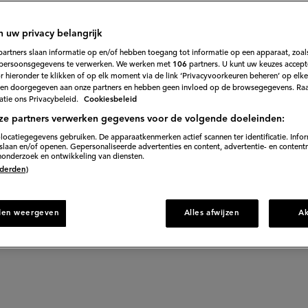
de dag
n uw privacy belangrijk
 alla
partners slaan informatie op en/of hebben toegang tot informatie op een apparaat, zoals
persoonsgegevens te verwerken. We werken met
106
partners. U kunt uw keuzes accept
ola
 hieronder te klikken of op elk moment via de link ‘Privacyvoorkeuren beheren’ op elk
en doorgegeven aan onze partners en hebben geen invloed op de browsegegevens. Ra
tie ons Privacybeleid.
Cookiesbeleid
ze partners verwerken gegevens voor de volgende doeleinden:
ept
(Bistecca
locatiegegevens gebruiken. De apparaatkenmerken actief scannen ter identificatie. Info
alla
laan en/of openen. Gepersonaliseerde advertenties en content, advertentie- en content
onderzoek en ontwikkeling van diensten.
pizzaiola)
 (derden)
den weergeven
Alles afwijzen
A