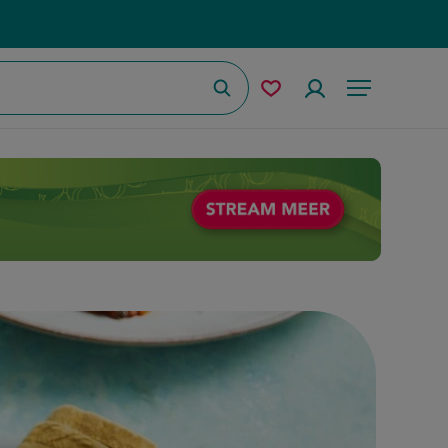
Zoeken
Mijn
Accountmenu
Menu
bewaarde
recepten