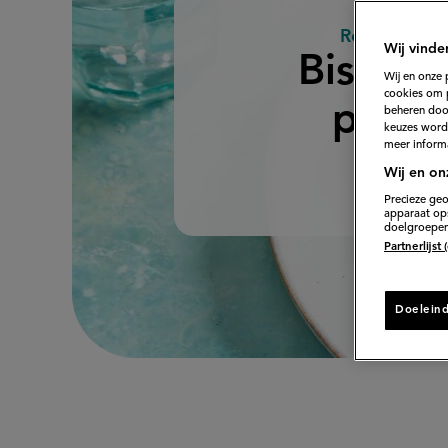
Recept van 
:
Wij vinde
Bistecca
Wij en onze 
cookies om 
pizzai
beheren door
keuzes word
meer informa
Wij en on
Bekijk rec
Precieze geo
apparaat ops
doelgroepen
Partnerlijst
Doelein