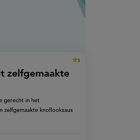
average
3
Beoordeel
recept
score:
'broodje
t zelfgemaakte
shoarma
met
zelfgemaakte
knoflooksaus'
e gerecht in het
n zelfgemaakte knoflooksaus
.