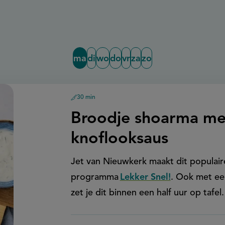
ma
di
wo
do
vr
za
zo
30 min
voorbereidingstijd
Maandag:
Broodje shoarma me
knoflooksaus
Jet van Nieuwkerk maakt dit populair
programma
Lekker Snel!
. Ook met ee
zet je dit binnen een half uur op tafel