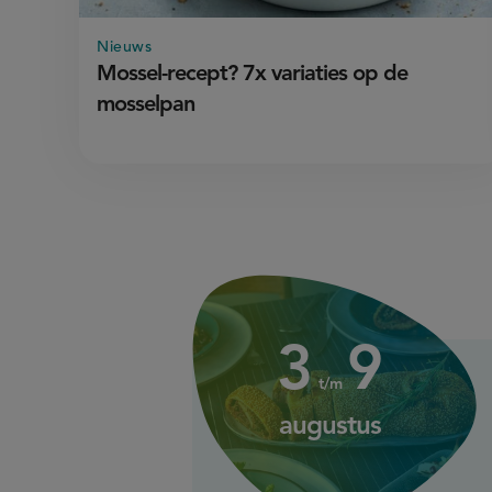
Nieuws
Mossel-recept? 7x variaties op de
mosselpan
3
augustus
up
3
9
up
to
t/m
to
augustus
9
augustus