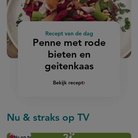
Recept van de dag
:
Penne met rode
bieten en
geitenkaas
Bekijk recept
(Penne
met
rode
bieten
Nu & straks op TV
en
geitenkaas)
Nu op tv