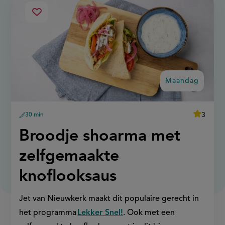
ma
broodje
Sla
shoarma
recept
met
op
zelfgemaakte
knoflooksaus
Maandag
average
3
30 min
Beoordee
voorbereidingstijd
recept
score:
'broodje
Maandag:
Broodje shoarma met
shoarma
met
zelfgema
zelfgemaakte
knoflooks
knoflooksaus
Jet van Nieuwkerk maakt dit populaire gerecht in
het programma
Lekker Snel!
. Ook met een