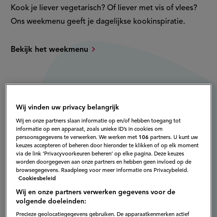
Kook je liever vegetarisch? Of liever met vis of vlees?
Ons weekmenu geeft je dagelijkse kookinspiratie.
Bekijk het weekmenu
Wij vinden uw privacy belangrijk
Wij en onze partners slaan informatie op en/of hebben toegang tot
informatie op een apparaat, zoals unieke ID’s in cookies om
persoonsgegevens te verwerken. We werken met
106
partners. U kunt uw
keuzes accepteren of beheren door hieronder te klikken of op elk moment
via de link ‘Privacyvoorkeuren beheren’ op elke pagina. Deze keuzes
worden doorgegeven aan onze partners en hebben geen invloed op de
browsegegevens. Raadpleeg voor meer informatie ons Privacybeleid.
Cookiesbeleid
Wij en onze partners verwerken gegevens voor de
volgende doeleinden:
Precieze geolocatiegegevens gebruiken. De apparaatkenmerken actief