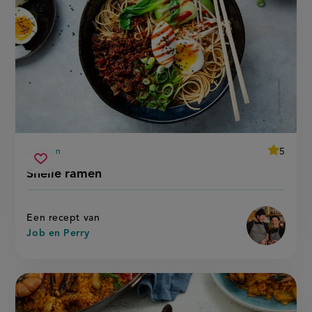
average
5
30 min
Beoordee
voorbereidingstijd
snelle
recept
Sla
score:
Snelle ramen
'snelle
ramen
recept
ramen'
op
Een recept van
Job en Perry