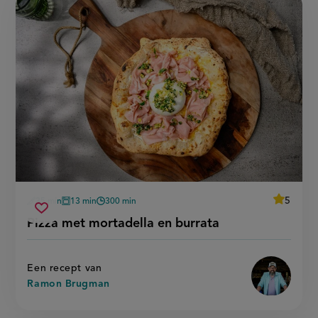
average
5
35 min
13 min
300 min
Beoordee
voorbereidingstijd
oventijd
wachttijd
pizza
recept
Sla
score:
Pizza met mortadella en burrata
'pizza
met
recept
met
mortadella
mortadel
op
en
en
burrata'
burrata
Een recept van
Ramon Brugman