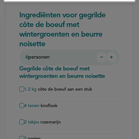
Ingrediënten voor gegrilde
côte de boeuf met
wintergroenten en beurre
noisette
6
personen
−
+
Persoon
Persoon
verwijderen
toevoegen
Gegrilde côte de boeuf met
wintergroenten en beurre noisette
1.2
kg
côte de boeuf aan een stuk
4
tenen
knoflook
2
takjes
rozemarijn
2
preien