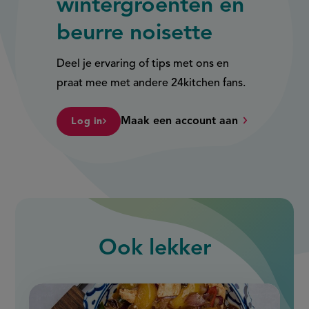
wintergroenten en
beurre noisette
Deel je ervaring of tips met ons en
praat mee met andere 24kitchen fans.
Maak een account aan
Log in
Ook
lekker
slide