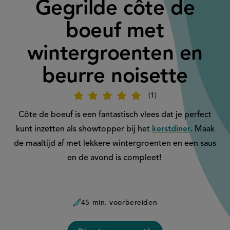
Gegrilde côte de
boeuf met
wintergroenten en
beurre noisette
1
Beoordeel
recept
'Gegrilde
Côte de boeuf is een fantastisch vlees dat je perfect
côte
de
kunt inzetten als showtopper bij het
kerstdiner
. Maak
boeuf
met
de maaltijd af met lekkere wintergroenten en een saus
wintergroenten
en
en de avond is compleet!
beurre
noisette'
45 min. voorbereiden