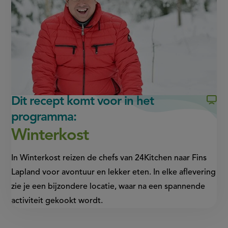
(opent
(opent
in
in
nieuw
nieuw
venster,
venster,
externe
externe
link)
link)
Dit recept komt voor in het
programma:
Winterkost
In Winterkost reizen de chefs van 24Kitchen naar Fins
Lapland voor avontuur en lekker eten. In elke aflevering
zie je een bijzondere locatie, waar na een spannende
activiteit gekookt wordt.