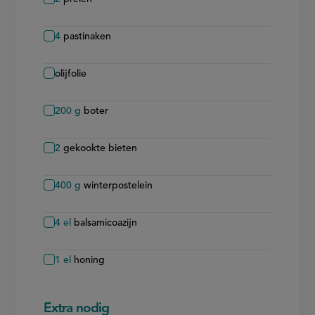
4
pastinaken
olijfolie
200
g
boter
2
gekookte bieten
400
g
winterpostelein
4
el
balsamicoazijn
1
el
honing
Extra nodig