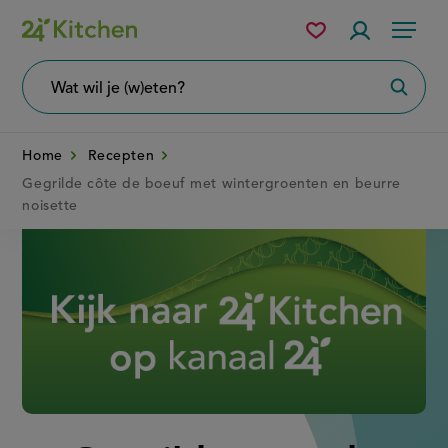
Overslaan
Mijn
Accountme
Menu
bewaarde
en
recepten
naar
Wat
Zoeke
wil
de
je
zoeken?
inhoud
Home
Recepten
gaan
Gegrilde côte de boeuf met wintergroenten en beurre
noisette
Disney+