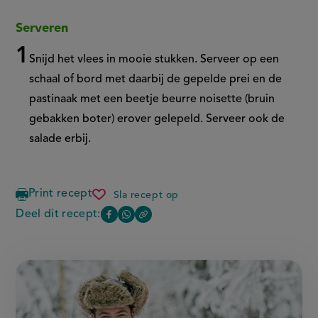
Serveren
Snijd het vlees in mooie stukken. Serveer op een
schaal of bord met daarbij de gepelde prei en de
pastinaak met een beetje beurre noisette (bruin
gebakken boter) erover gelepeld. Serveer ook de
salade erbij.
Print recept
Sla recept op
gegrilde
côte
Deel dit recept:
Copy
Deel
Deel
de
the
boeuf
deze
deze
link
met
of
pagina
pagina
wintergroenten
this
en
op
op
page
beurre
noisette
Facebook
WhatsApp