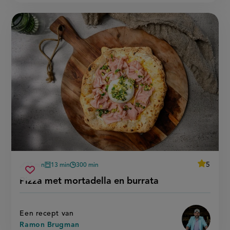
average
5
35 min
13 min
300 min
Beoordee
voorbereidingstijd
oventijd
wachttijd
pizza
recept
Sla
score:
Pizza met mortadella en burrata
'pizza
met
recept
met
mortadella
mortadel
op
en
en
burrata'
burrata
Een recept van
Ramon Brugman