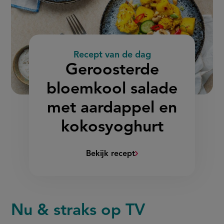
Recept van de dag
:
Geroosterde
bloemkool salade
met aardappel en
kokosyoghurt
Bekijk recept
(Geroosterde
bloemkool
salade
met
Nu & straks op TV
aardappel
en