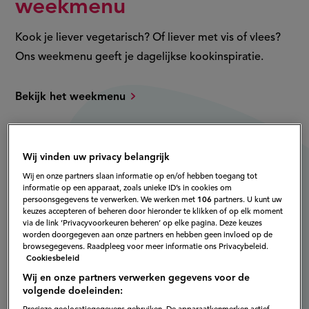
weekmenu
Kook je liever vegetarisch? Of liever met vis of vlees?
Ons weekmenu geeft je dagelijkse kookinspiratie.
Bekijk het weekmenu
Wij vinden uw privacy belangrijk
Wij en onze partners slaan informatie op en/of hebben toegang tot
informatie op een apparaat, zoals unieke ID’s in cookies om
persoonsgegevens te verwerken. We werken met
106
partners. U kunt uw
keuzes accepteren of beheren door hieronder te klikken of op elk moment
via de link ‘Privacyvoorkeuren beheren’ op elke pagina. Deze keuzes
worden doorgegeven aan onze partners en hebben geen invloed op de
browsegegevens. Raadpleeg voor meer informatie ons Privacybeleid.
Cookiesbeleid
Wij en onze partners verwerken gegevens voor de
volgende doeleinden: