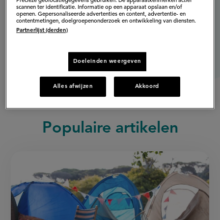
Precieze geolocatiegegevens gebruiken. De apparaatkenmerken actief
scannen ter identificatie. Informatie op een apparaat opslaan en/of
openen. Gepersonaliseerde advertenties en content, advertentie- en
contentmetingen, doelgroepenonderzoek en ontwikkeling van diensten.
Partnerlijst (derden)
Doeleinden weergeven
Alles afwijzen
Akkoord
Populaire artikelen