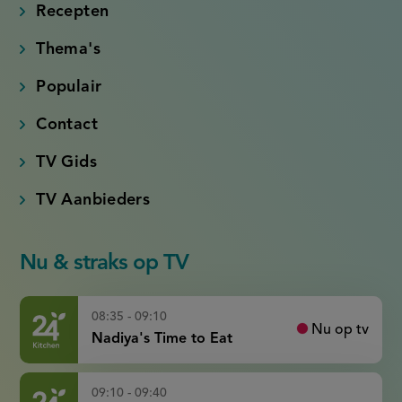
link)
link)
link)
link)
Recepten
Thema's
Populair
Contact
TV Gids
TV Aanbieders
Nu & straks op TV
08:35 - 09:10
Nu op tv
Nadiya's Time to Eat
09:10 - 09:40