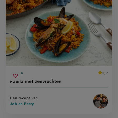
average
2,9
45 min
Beoordeel
voorbereidingstijd
paella
recept
Sla
score:
Paella met zeevruchten
'
met
recept
paella
zeevruchten
met
op
zeevrucht
Een recept van
Job en Perry