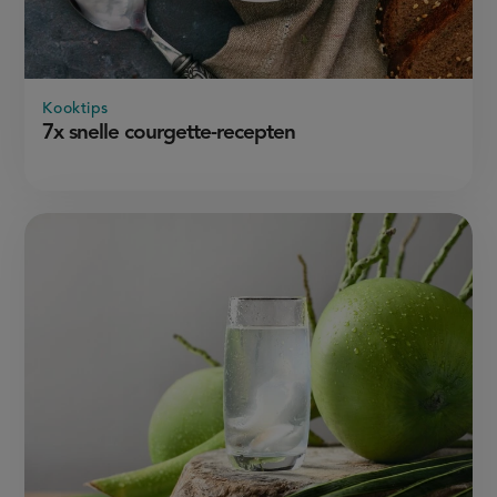
Kooktips
7x snelle courgette-recepten