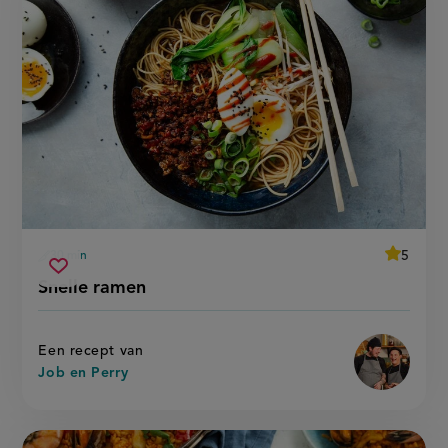
average
5
30 min
Beoordee
voorbereidingstijd
snelle
recept
Sla
score:
Snelle ramen
'snelle
ramen
recept
ramen'
op
Een recept van
Job en Perry