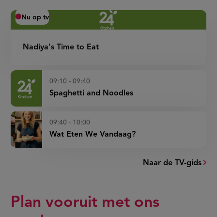
kokosyoghurt)
Nu op tv
Nadiya's Time to Eat
09:10 - 09:40
Spaghetti and Noodles
09:40 - 10:00
Wat Eten We Vandaag?
Naar de TV-gids
Plan vooruit met ons