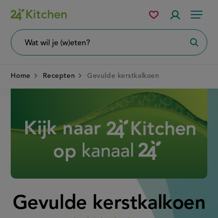
Overslaan
Mijn
Accountme
Menu
bewaarde
en
recepten
naar
Wat
Zoeke
wil
de
je
zoeken?
inhoud
Home
Recepten
Gevulde kerstkalkoen
gaan
Disney+
Gevulde kerstkalkoen