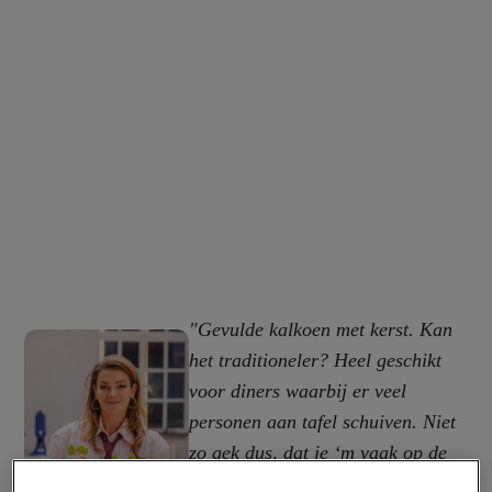
"Gevulde kalkoen met kerst. Kan
het traditioneler? Heel geschikt
voor diners waarbij er veel
personen aan tafel schuiven. Niet
zo gek dus, dat je ‘m vaak op de
kersttafel vindt. Dit kalkoen recept