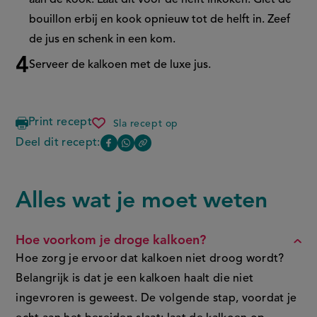
aan de kook. Laat dit voor de helft inkoken. Giet de
bouillon erbij en kook opnieuw tot de helft in. Zeef
de jus en schenk in een kom.
Serveer de kalkoen met de luxe jus.
Print recept
Sla recept op
gevulde
kerstkalkoen
Deel dit recept:
Copy
Deel
Deel
the
deze
deze
link
of
pagina
pagina
Alles wat je moet weten
FAQ
this
op
op
page
Facebook
WhatsApp
Hoe voorkom je droge kalkoen?
(opent
(opent
Hoe zorg je ervoor dat kalkoen niet droog wordt?
in
in
Belangrijk is dat je een kalkoen haalt die niet
nieuw
nieuw
ingevroren is geweest. De volgende stap, voordat je
venster,
venster,