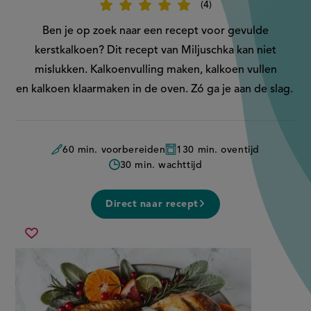
4
Beoordeel
recept
'Gevulde
Ben je op zoek naar een recept voor gevulde
kerstkalkoen'
kerstkalkoen? Dit recept van Miljuschka kan niet
mislukken. Kalkoenvulling maken, kalkoen vullen
en kalkoen klaarmaken in de oven. Zó ga je aan de slag.
60 min. voorbereiden
130 min. oventijd
30 min. wachttijd
Direct naar recept
gevulde
Sla
kerstkalkoen
recept
op