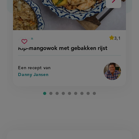
Volgende
average
3,1
60 min
Beoordeel
voorbereidingstijd
kip-
recept
Sla
score:
Kip-mangowok met gebakken rijst
'kip-
mangowok
recept
mangowok
met
met
op
gebakken
gebakken
rijst'
rijst
Een recept van
Danny Jansen