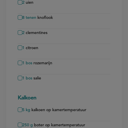
2
uien
8
tenen
knoflook
2
clementines
1
citroen
1
bos
rozemarijn
1
bos
salie
Kalkoen
5
kg
kalkoen op kamertemperatuur
250
g
boter op kamertemperatuur