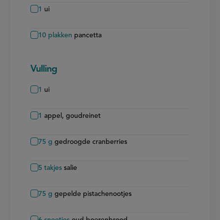
1
ui
10
plakken
pancetta
Vulling
1
ui
1
appel, goudreinet
75
g
gedroogde cranberries
5
takjes
salie
75
g
gepelde pistachenootjes
6
sneetjes
oud boerenbrood