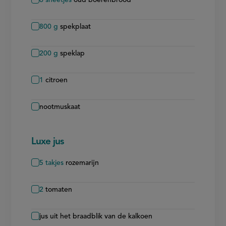
800
g
spekplaat
200
g
speklap
1
citroen
nootmuskaat
Luxe jus
5
takjes
rozemarijn
2
tomaten
jus uit het braadblik van de kalkoen