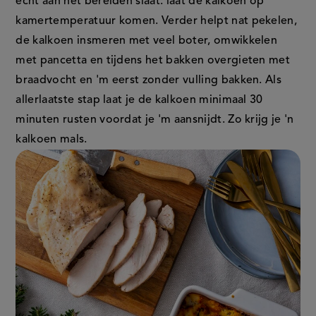
echt aan het bereiden slaat: laat de kalkoen op
externe
externe
kamertemperatuur komen. Verder helpt nat pekelen,
link)
link)
de kalkoen insmeren met veel boter, omwikkelen
met pancetta en tijdens het bakken overgieten met
braadvocht en 'm eerst zonder vulling bakken. Als
allerlaatste stap laat je de kalkoen minimaal 30
minuten rusten voordat je 'm aansnijdt. Zo krijg je 'n
kalkoen mals.