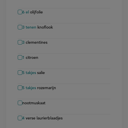
6
el
olijfolie
3
tenen
knoflook
3
clementines
1
citroen
5
takjes
salie
5
takjes
rozemarijn
nootmuskaat
4
verse laurierblaadjes