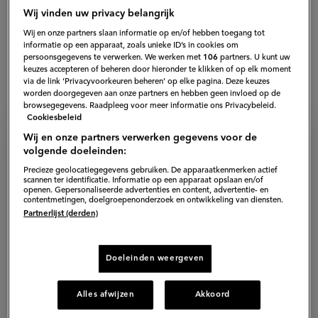
kan (haast) niet mislukken. En dat
Wij vinden uw privacy belangrijk
maakt ‘m nog geschikter voor de
Wij en onze partners slaan informatie op en/of hebben toegang tot
Miljuschka
informatie op een apparaat, zoals unieke ID’s in cookies om
feestdagen die toch al een tikkie
persoonsgegevens te verwerken. We werken met
106
partners. U kunt uw
Witzenhausen
keuzes accepteren of beheren door hieronder te klikken of op elk moment
stressvol kunnen zijn."
via de link ‘Privacyvoorkeuren beheren’ op elke pagina. Deze keuzes
worden doorgegeven aan onze partners en hebben geen invloed op de
browsegegevens. Raadpleeg voor meer informatie ons Privacybeleid.
Cookiesbeleid
Wij en onze partners verwerken gegevens voor de
volgende doeleinden:
Ingrediënten voor gevulde
Precieze geolocatiegegevens gebruiken. De apparaatkenmerken actief
kerstkalkoen
scannen ter identificatie. Informatie op een apparaat opslaan en/of
openen. Gepersonaliseerde advertenties en content, advertentie- en
contentmetingen, doelgroepenonderzoek en ontwikkeling van diensten.
8
personen
−
+
Partnerlijst (derden)
Persoon
Persoon
verwijderen
toevoegen
Pekelen
Doeleinden weergeven
250
g
Maldon zout
Alles afwijzen
Akkoord
4
l
water