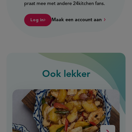
praat mee met andere 24kitchen fans.
Maak een account aan
Log in
Ook
lekker
slide
1
of
9