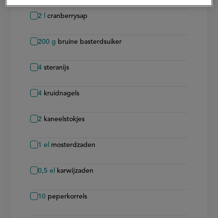
2
l
cranberrysap
200
g
bruine basterdsuiker
4
steranijs
4
kruidnagels
2
kaneelstokjes
1
el
mosterdzaden
0,5
el
karwijzaden
10
peperkorrels