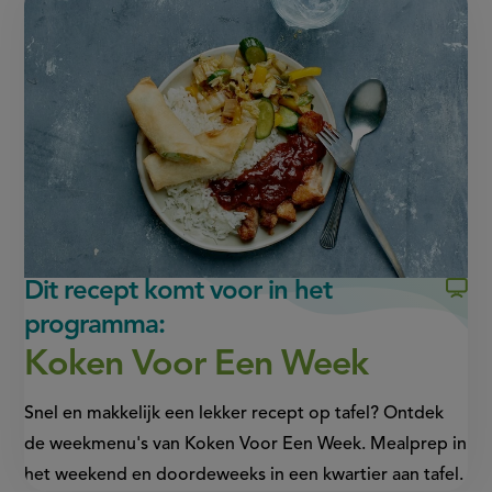
this
rijst
op
op
page
Facebook
WhatsApp
(opent
(opent
in
in
nieuw
nieuw
venster,
venster,
externe
externe
link)
link)
Dit recept komt voor in het
programma:
Koken Voor Een Week
Snel en makkelijk een lekker recept op tafel? Ontdek
de weekmenu's van Koken Voor Een Week. Mealprep in
het weekend en doordeweeks in een kwartier aan tafel.