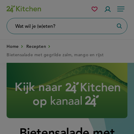
Overslaan
Mijn
Accountme
Menu
bewaarde
en
recepten
naar
Wat
Zoeke
wil
de
je
zoeken?
inhoud
Home
Recepten
gaan
Bietensalade met gegrilde zalm, mango en rijst
Disney+
Bietensalade met