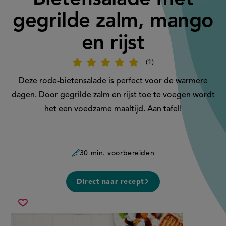
gegrilde zalm, mango
en rijst
1
Beoordeel
recept
'Bietensalade
Deze rode-bietensalade is perfect voor de warmere
met
gegrilde
dagen. Door gegrilde zalm en rijst toe te voegen wordt
zalm,
mango
het een voedzame maaltijd. Aan tafel!
en
rijst'
30 min. voorbereiden
Direct naar recept
bietensalade
Sla
met
recept
gegrilde