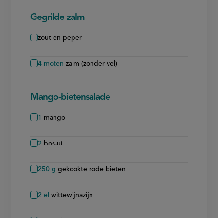
Gegrilde zalm
zout en peper
4
moten
zalm (zonder vel)
Mango-bietensalade
1
mango
2
bos-ui
250
g
gekookte rode bieten
2
el
wittewijnazijn