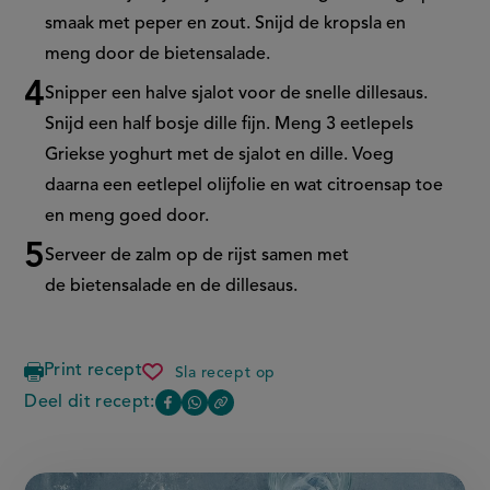
smaak met peper en zout. Snijd de kropsla en
meng door de bietensalade.
Snipper een halve sjalot voor de snelle dillesaus.
Snijd een half bosje dille fijn. Meng 3 eetlepels
Griekse yoghurt met de sjalot en dille. Voeg
daarna een eetlepel olijfolie en wat citroensap toe
en meng goed door.
Serveer de zalm op de rijst samen met
de bietensalade en de dillesaus.
Print recept
Sla recept op
bietensalade
met
Deel dit recept:
Copy
Deel
Deel
gegrilde
the
zalm,
deze
deze
link
mango
of
pagina
pagina
en