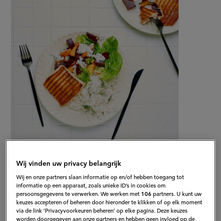
op
zalm,
mango
en
rijst
Gepubliceerd op:
27-10-20
Bewerkt op:
23-06-2026
Wij vinden uw privacy belangrijk
Wij en onze partners slaan informatie op en/of hebben toegang tot
informatie op een apparaat, zoals unieke ID’s in cookies om
persoonsgegevens te verwerken. We werken met
106
partners. U kunt uw
keuzes accepteren of beheren door hieronder te klikken of op elk moment
via de link ‘Privacyvoorkeuren beheren’ op elke pagina. Deze keuzes
worden doorgegeven aan onze partners en hebben geen invloed op de