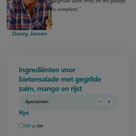
gegrilde zalm erbij en het plaatje
is compleet."
Danny Jansen
Ingrediënten voor
bietensalade met gegrilde
zalm, mango en rijst
4
personen
−
+
Persoon
Persoon
verwijderen
toevoegen
Rijst
300
g
rijst