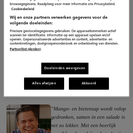
browsegegevens. Raadpleeg voor meer informatie ons Privacybeleid.
Cookiesbeleid
Wij en onze partners verwerken gegevens voor de
volgende doeleinden:
Precieze geolocatiegegevens gebruiken. De apparaatkenmerken actief
scannen ter identificatie. Informatie op een apparaat opslaan en/of
openen. Gepersonaliseerde advertenties en content, advertentie- en
contentmetingen, doelgroepenonderzoek en ontwikkeling van diensten.
Partnerlijst (derden)
Doeleinden weergeven
Alles afwijzen
Akkoord
"Mango- en bietensap wordt volop
gedronken, samen in een salade is
net zo lekker. Met een heerlijk