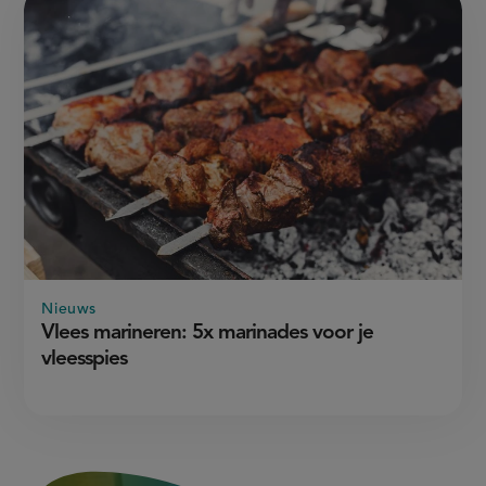
Nieuws
Vlees marineren: 5x marinades voor je
vleesspies
3