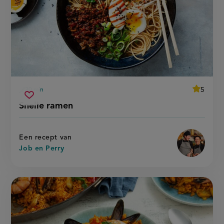
average
5
30 min
Beoordee
voorbereidingstijd
snelle
recept
Sla
score:
Snelle ramen
'snelle
ramen
recept
ramen'
op
Een recept van
Job en Perry