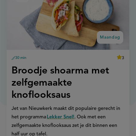
shoarma
recept
met
op
zelfgemaakte
knoflooksaus
Maandag
average
3
30 min
Beoordee
voorbereidingstijd
recept
score:
'broodje
Maandag:
Broodje shoarma met
shoarma
met
zelfgema
zelfgemaakte
knoflooks
knoflooksaus
Jet van Nieuwkerk maakt dit populaire gerecht in
het programma
Lekker Snel!
. Ook met een
zelfgemaakte knoflooksaus zet je dit binnen een
half uur op tafel.