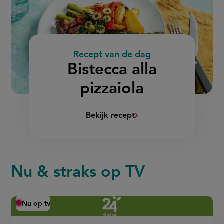
Recept van de dag
:
Bistecca alla
pizzaiola
Bekijk recept
(Bistecca
alla
pizzaiola)
Nu & straks op TV
Nu op tv