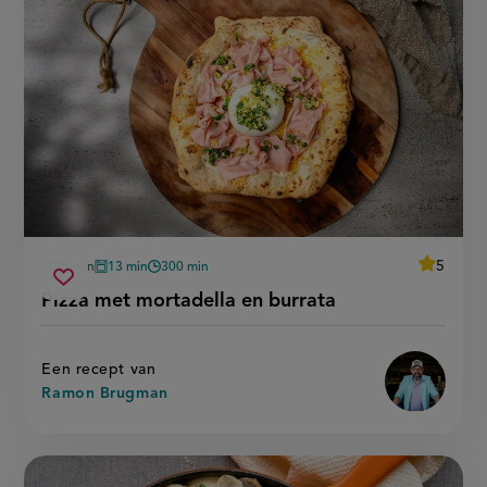
average
5
35 min
13 min
300 min
Beoordee
voorbereidingstijd
oventijd
wachttijd
pizza
recept
Sla
score:
Pizza met mortadella en burrata
'pizza
met
recept
met
mortadella
mortadel
op
en
en
burrata'
burrata
Een recept van
Ramon Brugman