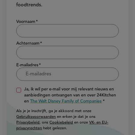
foodtrends.
Show/hide
Voornaam
Achternaam
E-mailadres
Ja, ik wil per e-mail voor mij relevant nieuws en
aanbiedingen ontvangen van en over 24Kitchen
en
The Walt Disney Family of Companies
Als je je inschrijft, ga je akkoord met onze
Gebruiksvoorwaarden
en erken je dat je ons
Privacybeleid
, ons
Cookiebeleid
en onze
VK- en EU-
privacyrechten
hebt gelezen.