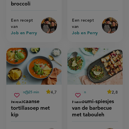
op
op
schelvis
schelvis
broccoli
en
en
broccoli'
broccoli
Een recept
Een recept
van
van
Job en Perry
Job en Perry
average
4,7
average
2,8
20 min
25 min
30 min
Beoordeel
Beoordeel
voorbereidingstijd
wachttijd
voorbereidingstijd
mexicaanse
halloumi-
recept
recept
Sla
score:
Sla
score:
Mexicaanse
Halloumi-spiesjes
'mexicaanse
'halloumi-
tortillasoep
spiesjes
recept
recept
tortillasoep
spiesjes
tortillasoep met
van de barbecue
met
van
met
van
op
op
kip
de
kip'
de
kip
met tabouleh
barbecue
barbecue
met
met
tabouleh'
tabouleh