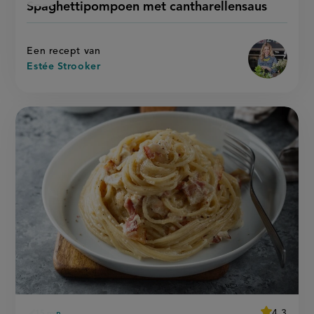
Spaghettipompoen met cantharellensaus
'spaghett
met
recept
met
cantharellensaus
cantharell
op
Een recept van
Estée Strooker
average
4,3