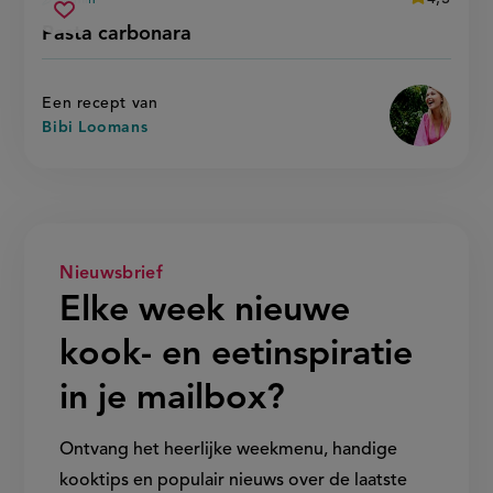
15 min
Beoordeel
voorbereidingstijd
pasta
recept
Sla
score:
Pasta carbonara
'pasta
carbonara
recept
carbonara'
op
Een recept van
Bibi Loomans
Nieuwsbrief
Elke week nieuwe
kook- en eetinspiratie
in je mailbox?
Ontvang het heerlijke weekmenu, handige
kooktips en populair nieuws over de laatste