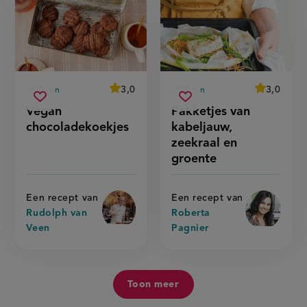
average
3,0
average
3,0
20 min
25 min
Beoordeel
Beoordeel
voorbereidingstijd
voorbereidingstijd
vegan
pakketjes
recept
recept
Sla
score:
Sla
score:
Vegan
Pakketjes van
'vegan
'pakketjes
chocoladekoekjes
van
recept
recept
chocoladekoekjes'
van
chocoladekoekjes
kabeljauw,
kabeljauw,
kabeljauw,
op
op
zeekraal
zeekraal
zeekraal en
en
en
groente'
groente
groente
Een recept van
Een recept van
Rudolph van
Roberta
Veen
Pagnier
Toon meer