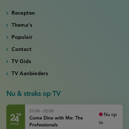
(externe
(externe
(externe
(externe
link)
link)
link)
link)
Recepten
Thema's
Populair
Contact
TV Gids
TV Aanbieders
Nu & straks op TV
21:00 - 22:00
Nu op
Come Dine with Me: The
tv
Professionals