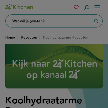
Overslaan
Mijn
Accountme
Menu
bewaarde
en
recepten
naar
Wat
Zoeke
wil
de
je
zoeken?
inhoud
Home
Recepten
Koolhydraatarme Recepten
gaan
Disney+
Koolhydraatarme