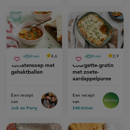
average
4,6
average
2,9
25 min
30 min
30 min
20 min
Beoordeel
Beoordeel
voorbereidingstijd
wachttijd
voorbereidingstijd
oventijd
tomatensoep
courgette-
recept
recept
Sla
score:
Sla
score:
Tomatensoep met
Courgette-gratin
'tomatensoep
'courgette
met
gratin
recept
recept
met
gratin
gehaktballen
met zoete-
gehaktballen
met
gehaktballen'
met
op
op
zoete-
zoete-
aardappelpuree
aardappel
aardappelpuree
Een recept
Een recept
van
van
Job en Perry
24Kitchen