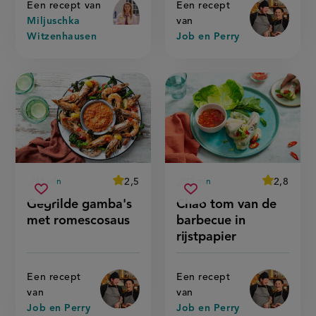
Een recept van
Een recept
Miljuschka
van
Witzenhausen
Job en Perry
average
2,5
average
2,8
45 min
35 min
Beoordeel
Beoordeel
voorbereidingstijd
voorbereidingstijd
gegrilde
chao
recept
recept
Sla
score:
Sla
score:
Gegrilde gamba's
Chao tom van de
'gegrilde
'chao
gamba&#039;s
tom
recept
recept
gamba&#039;s
tom
met romescosaus
barbecue in
met
van
met
van
op
op
romescosaus
de
romescosaus'
de
rijstpapier
barbecue
barbecue
in
in
rijstpapier'
rijstpapier
Een recept
Een recept
van
van
Job en Perry
Job en Perry