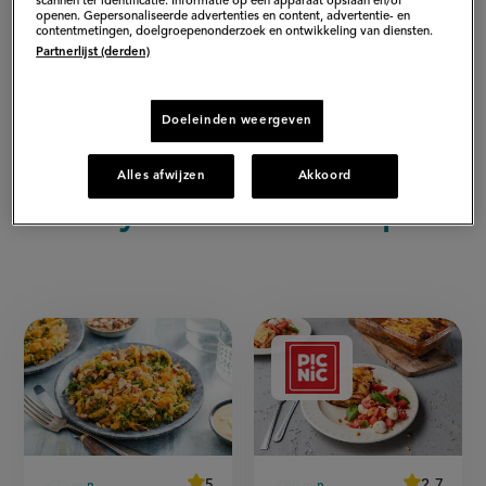
scannen ter identificatie. Informatie op een apparaat opslaan en/of
openen. Gepersonaliseerde advertenties en content, advertentie- en
contentmetingen, doelgroepenonderzoek en ontwikkeling van diensten.
Partnerlijst (derden)
+ Lees meer
Doeleinden weergeven
Alles afwijzen
Akkoord
Koolhydraatarme recepten
Koolhydraatarme
gerechten
Aangeboden
door:
average
5
average
2,7