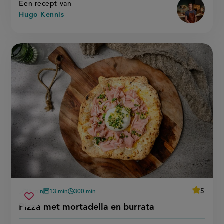
Een recept van
Hugo Kennis
average
5
35 min
13 min
300 min
Beoordee
voorbereidingstijd
oventijd
wachttijd
pizza
recept
Sla
score:
Pizza met mortadella en burrata
'pizza
met
recept
met
mortadella
mortadel