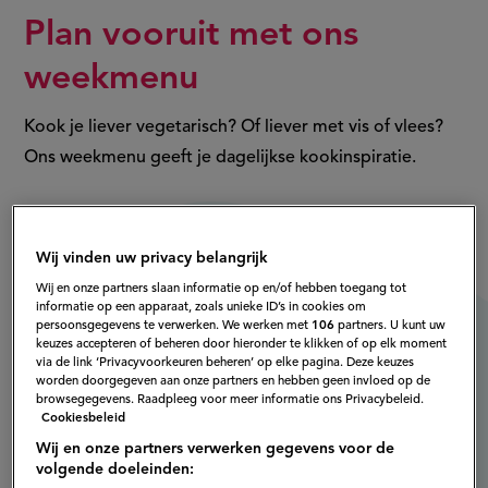
Plan vooruit met ons
weekmenu
Kook je liever vegetarisch? Of liever met vis of vlees?
Ons weekmenu geeft je dagelijkse kookinspiratie.
Bekijk het weekmenu
Wij vinden uw privacy belangrijk
Wij en onze partners slaan informatie op en/of hebben toegang tot
informatie op een apparaat, zoals unieke ID’s in cookies om
persoonsgegevens te verwerken. We werken met
106
partners. U kunt uw
keuzes accepteren of beheren door hieronder te klikken of op elk moment
via de link ‘Privacyvoorkeuren beheren’ op elke pagina. Deze keuzes
worden doorgegeven aan onze partners en hebben geen invloed op de
browsegegevens. Raadpleeg voor meer informatie ons Privacybeleid.
Cookiesbeleid
Wij en onze partners verwerken gegevens voor de
volgende doeleinden: