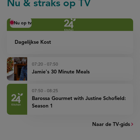
Nu & straks op TV
met
sperziebonen
en
Nu op tv
rijst)
Dagelijkse Kost
07:20 - 07:50
Jamie's 30 Minute Meals
07:50 - 08:25
Barossa Gourmet with Justine Schofield:
Season 1
Naar de TV-gids