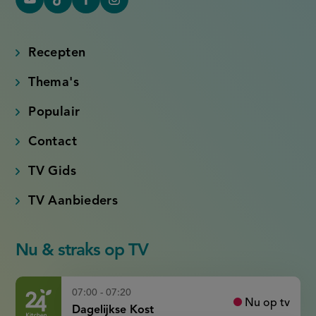
YouTube
Tiktok
Facebook
Instagram
(externe
(externe
(externe
(externe
link)
link)
link)
link)
Recepten
Thema's
Populair
Contact
TV Gids
TV Aanbieders
Nu & straks op TV
07:00 - 07:20
Nu op tv
Dagelijkse Kost