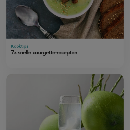
Kooktips
7x snelle courgette-recepten