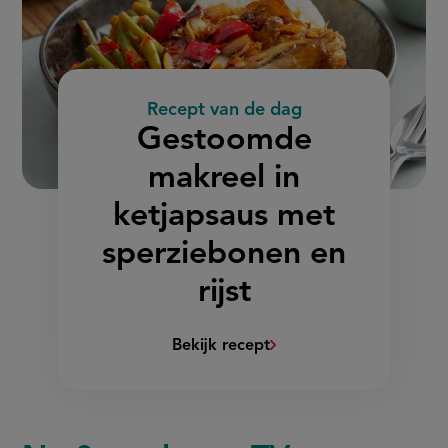
Recept van de dag
:
Gestoomde
makreel in
ketjapsaus met
sperziebonen en
rijst
Bekijk recept
(Gestoomde
makreel
in
ketjapsaus