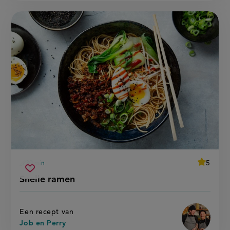
average
5
30 min
Beoordee
voorbereidingstijd
snelle
recept
Sla
score:
Snelle ramen
'snelle
ramen
recept
ramen'
op
Een recept van
Job en Perry