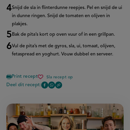
Snijd de sla in flinterdunne reepjes. Pel en snijd de ui
in dunne ringen. Snijd de tomaten en olijven in
plakjes.
Bak de pita’s kort op oven vuur of in een grillpan.
Vul de pita’s met de gyros, sla, ui, tomaat, olijven,
fetaspread en yoghurt. Vouw dubbel en serveer.
Print recept
Sla recept op
pita
gyros
Deel dit recept:
Copy
Deel
Deel
met
the
fetaspread
deze
deze
link
en
of
pagina
pagina
sla
this
op
op
page
Facebook
WhatsApp
(opent
(opent