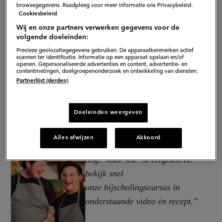
browsegegevens. Raadpleeg voor meer informatie ons Privacybeleid.
Cookiesbeleid
Wij en onze partners verwerken gegevens voor de
volgende doeleinden:
Precieze geolocatiegegevens gebruiken. De apparaatkenmerken actief
scannen ter identificatie. Informatie op een apparaat opslaan en/of
openen. Gepersonaliseerde advertenties en content, advertentie- en
contentmetingen, doelgroepenonderzoek en ontwikkeling van diensten.
Partnerlijst (derden)
Doeleinden weergeven
Alles afwijzen
Akkoord
"Ken je de stelling van pitagyros
nog? Voor wie 'm vergeten is:
bekijk snel
onze bijscholingscursus in
onderstaande video én recept."