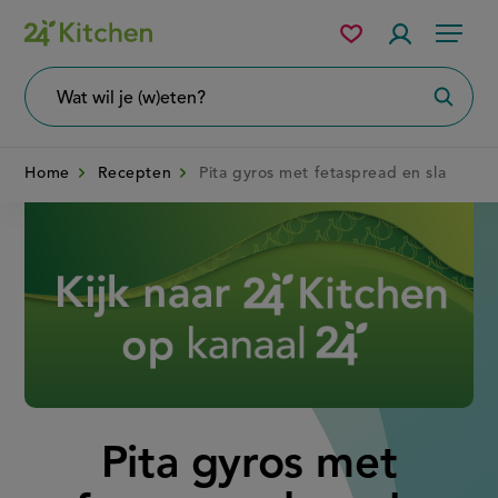
Overslaan
Mijn
Accountme
Menu
bewaarde
en
recepten
naar
Wat
Zoeke
wil
de
je
zoeken?
inhoud
Home
Recepten
Pita gyros met fetaspread en sla
gaan
Disney+
Pita gyros met