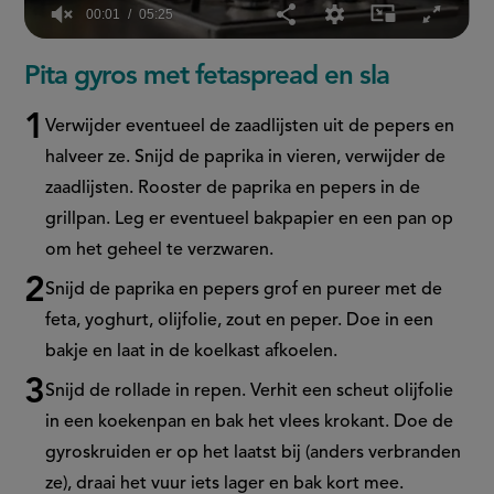
00:01
05:25
0
seconds
Pita gyros met fetaspread en sla
of
5
minutes,
Verwijder eventueel de zaadlijsten uit de pepers en
25
seconds
halveer ze. Snijd de paprika in vieren, verwijder de
zaadlijsten. Rooster de paprika en pepers in de
grillpan. Leg er eventueel bakpapier en een pan op
om het geheel te verzwaren.
Snijd de paprika en pepers grof en pureer met de
feta, yoghurt, olijfolie, zout en peper. Doe in een
bakje en laat in de koelkast afkoelen.
Snijd de rollade in repen. Verhit een scheut olijfolie
in een koekenpan en bak het vlees krokant. Doe de
gyroskruiden er op het laatst bij (anders verbranden
ze), draai het vuur iets lager en bak kort mee.