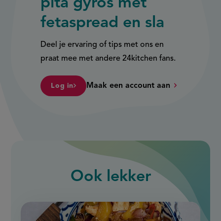
pita gyros met
fetaspread en sla
Deel je ervaring of tips met ons en
praat mee met andere 24kitchen fans.
Maak een account aan
Log in
Ook
lekker
slide