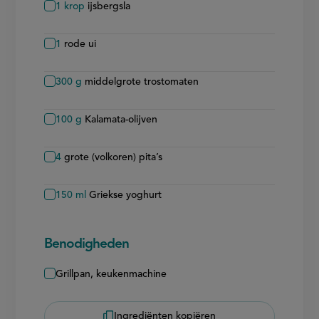
1
krop
ijsbergsla
1
rode ui
300
g
middelgrote trostomaten
100
g
Kalamata-olijven
4
grote (volkoren) pita’s
150
ml
Griekse yoghurt
Benodigheden
Grillpan, keukenmachine
Ingrediënten kopiëren