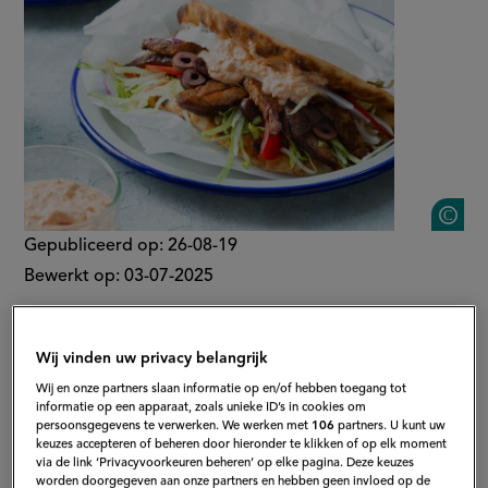
S
Gepubliceerd op:
26-08-19
Bewerkt op:
03-07-2025
Wij vinden uw privacy belangrijk
Wij en onze partners slaan informatie op en/of hebben toegang tot
informatie op een apparaat, zoals unieke ID’s in cookies om
persoonsgegevens te verwerken. We werken met
106
partners. U kunt uw
keuzes accepteren of beheren door hieronder te klikken of op elk moment
via de link ‘Privacyvoorkeuren beheren’ op elke pagina. Deze keuzes
worden doorgegeven aan onze partners en hebben geen invloed op de