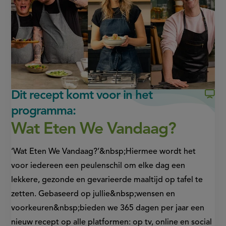
in
in
nieuw
nieuw
venster,
venster,
externe
externe
link)
link)
Dit recept komt voor in het
programma:
Wat Eten We Vandaag?
‘Wat Eten We Vandaag?’&nbsp;Hiermee wordt het
voor iedereen een peulenschil om elke dag een
lekkere, gezonde en gevarieerde maaltijd op tafel te
zetten. Gebaseerd op jullie&nbsp;wensen en
voorkeuren&nbsp;bieden we 365 dagen per jaar een
nieuw recept op alle platformen: op tv, online en social