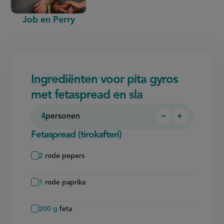
Job en Perry
Ingrediënten voor pita gyros
met fetaspread en sla
4
personen
−
+
Persoon
Persoon
verwijderen
toevoegen
Fetaspread (tirokafteri)
2
rode pepers
1
rode paprika
200
g
feta