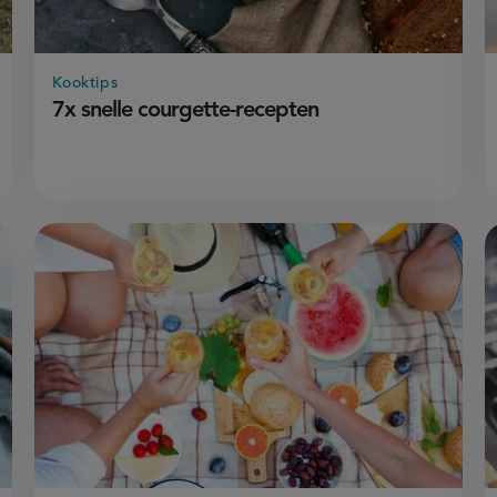
Kooktips
7x snelle courgette-recepten