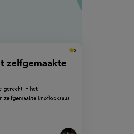
average
3
Beoordeel
recept
score:
'broodje
t zelfgemaakte
shoarma
met
zelfgemaakte
knoflooksaus'
e gerecht in het
n zelfgemaakte knoflooksaus
.