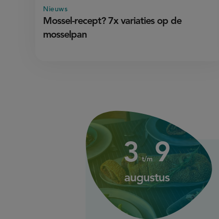
Nieuws
Mossel-recept? 7x variaties op de
mosselpan
3
augustus
up
3
9
up
to
t/m
to
augustus
9
augustus