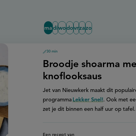
ma
di
wo
do
vr
za
zo
30 min
voorbereidingstijd
Maandag:
Broodje shoarma me
knoflooksaus
Jet van Nieuwkerk maakt dit populair
programma
Lekker Snel!
. Ook met ee
zet je dit binnen een half uur op tafel
Een recept van