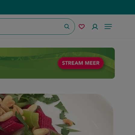
Zoeken
Mijn
Accountmenu
Menu
bewaarde
recepten