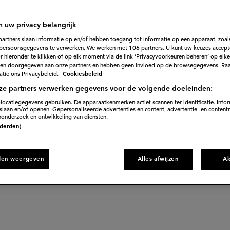
de dag
t rode
n uw privacy belangrijk
partners slaan informatie op en/of hebben toegang tot informatie op een apparaat, zoals
n en
persoonsgegevens te verwerken. We werken met
106
partners. U kunt uw keuzes accept
 hieronder te klikken of op elk moment via de link ‘Privacyvoorkeuren beheren’ op elk
en doorgegeven aan onze partners en hebben geen invloed op de browsegegevens. Ra
kaas
tie ons Privacybeleid.
Cookiesbeleid
ze partners verwerken gegevens voor de volgende doeleinden:
locatiegegevens gebruiken. De apparaatkenmerken actief scannen ter identificatie. Info
ept
(Penne
laan en/of openen. Gepersonaliseerde advertenties en content, advertentie- en content
onderzoek en ontwikkeling van diensten.
met
 (derden)
rode
bieten
den weergeven
Alles afwijzen
A
en
geitenkaas)