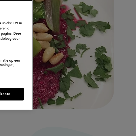
 unieke ID’s in
eren of
e pagina. Deze
adpleeg voor
rmatie op een
metingen,
kkoord