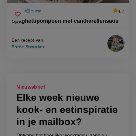
average
4,7
50 min
75 min
Beoordeel
voorbereidingstijd
oventijd
spaghettipompoen
recept
Sla
score:
Spaghettipompoen met cantharellensaus
'spaghett
met
recept
met
cantharellensaus
cantharell
op
Een recept van
Estée Strooker
Nieuwsbrief
Elke week nieuwe
kook- en eetinspiratie
in je mailbox?
Ontvang het heerlijke weekmenu, handige