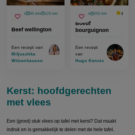
average
4
50 min
45 min
125 min
30 min
255 min
Beoorde
voorbereidingstijd
oventijd
wachttijd
voorbereidingstijd
wachttijd
beef
boeuf
recept
average
2,7
Sla
Sla
score:
Beoordeel
Boeuf
'boeuf
wellington
bourguignon
recept
score:
recept
recept
bourguig
Beef wellington
bourguignon
'beef
op
op
wellington'
Een recept van
Een recept
Miljuschka
van
Witzenhausen
Hugo Kennis
Kerst: hoofdgerechten
met vlees
Een (groot) stuk vlees op tafel met kerst? Dat maakt
indruk en is gemakkelijk te delen met de hele tafel.