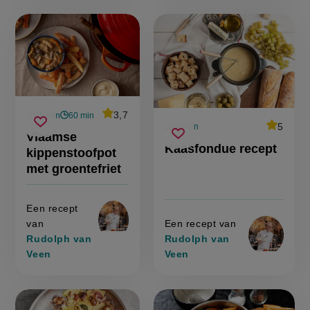
average
3,7
45 min
60 min
Beoordeel
voorbereidingstijd
wachttijd
average
5
vlaamse
20 min
recept
Sla
score:
Beoordee
voorbereidingstijd
Vlaamse
'vlaamse
kaasfondue
kippenstoofpot
recept
Sla
score:
recept
kippenstoofpot
Kaasfondue recept
'kaasfon
recept
kippenstoofpot
met
met
recept
recept'
op
groentefriet
groentefriet'
met groentefriet
op
Een recept
van
Een recept van
Rudolph van
Rudolph van
Veen
Veen