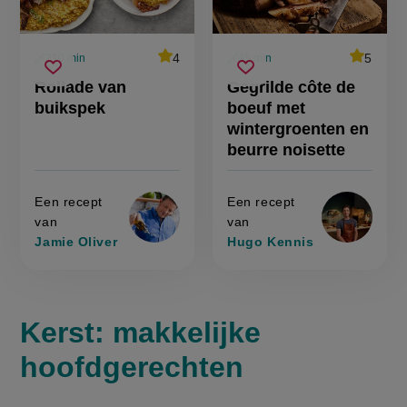
average
4
average
5
210 min
45 min
Beoordeel
Beoorde
voorbereidingstijd
voorbereidingstijd
rollade
gegrilde
recept
recept
Sla
score:
Sla
score:
Rollade van
Gegrilde côte de
'rollade
'gegrilde
van
côte
recept
recept
van
côte
buikspek
boeuf met
buikspek
de
buikspek'
de
op
op
boeuf
boeuf
wintergroenten en
met
met
wintergr
beurre noisette
wintergroenten
en
beurre
en
noisette'
beurre
Een recept
Een recept
noisette
van
van
Jamie Oliver
Hugo Kennis
Kerst: makkelijke
hoofdgerechten