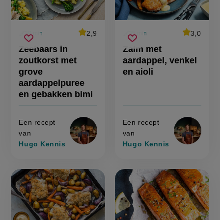
average
2,9
average
3,0
30 min
35 min
Beoordeel
Beoordeel
voorbereidingstijd
voorbereidingstijd
zeebaars
zalm
recept
recept
Sla
score:
Sla
score:
Zeebaars in
Zalm met
'zeebaars
'zalm
in
met
recept
recept
in
met
zoutkorst met
aardappel, venkel
zoutkorst
aardappel,
zoutkorst
aardappel
op
op
met
venkel
met
venkel
grove
en aioli
grove
en
grove
en
aardappelpuree
aioli'
aardappelpuree
aardappelpuree
aioli
en
en gebakken bimi
gebakken
en
bimi
gebakken
'
bimi
Een recept
Een recept
van
van
Hugo Kennis
Hugo Kennis