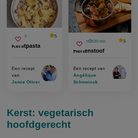
average
5
16 min
Beoordeel
voorbereidingstijd
average
5
kerstpasta
60 min
180 min
recept
Sla
score:
Beoordee
voorbereidingstijd
wachttijd
Kerstpasta
'kerstpasta'
hertenstoof
recept
Sla
score:
recept
Hertenstoof
'hertensto
recept
op
op
Een recept
Een recept van
van
Angélique
Jamie Oliver
Schmeinck
Kerst: vegetarisch
hoofdgerecht