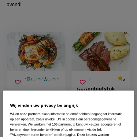
avond!
Kerst:
hoofdgerechten
average
5
60 min
130 min
30 min
30 min
Beoorde
voorbereidingstijd
oventijd
wachttijd
voorbereidingstijd
gevulde
hertenbiefstuk
recept
average
4,5
Sla
Sla
score:
Beoordeel
Hertenbiefstuk
'hertenbi
kerstkalkoen
met
recept
score:
recept
recept
met
Gevulde
met wildsaus
wildsaus
'gevulde
wildsaus'
op
op
kerstkalkoen'
kerstkalkoen
Wij vinden uw privacy belangrijk
Wij en onze partners slaan informatie op en/of hebben toegang tot informatie
op een apparaat, zoals unieke ID’s in cookies om persoonsgegevens te
Een recept van
Een recept van
verwerken. We werken met
106
partners. U kunt uw keuzes accepteren of
Miljuschka
Jet van
beheren door hieronder te klikken of op elk moment via de link
Witzenhausen
Nieuwkerk
‘Privacyvoorkeuren beheren’ op elke pagina. Deze keuzes worden