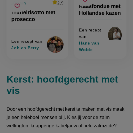
kaasfondue
recept
Sla
score:
average
2,9
45 min
Beoordeel
Kaasfondue met
voorbereidingstijd
'kaasfond
met
truffelrisotto
recept
Sla
score:
recept
met
Truffelrisotto met
Hollandse kazen
hollandse
'truffelrisotto
met
hollandse
recept
op
met
kazen
kazen'
prosecco
prosecco
prosecco'
op
Een recept
van
Een recept van
Hans van
Job en Perry
Wolde
Kerst: hoofdgerecht met
vis​
Door een hoofdgerecht met kerst te maken met vis maak
je een heleboel mensen blij. Kies jij voor de zalm
wellington, knapperige kabeljauw of hele zalmzijde?