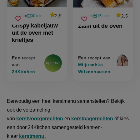
average
2,9
average
2,5
15 min
30 min
10 min
15 min
Beoordeel
Beoordeel
voorbereidingstijd
oventijd
voorbereidingstijd
oventijd
crispy
zalm
recept
recept
Sla
score:
Sla
score:
Crispy kabeljauw
Zalm uit de oven
'crispy
'zalm
kabeljauw
uit
recept
recept
kabeljauw
uit
uit de oven met
uit
de
uit
de
op
op
de
oven
de
oven'
krieltjes
oven
oven
met
met
krieltjes'
krieltjes
Een recept
Een recept van
van
Miljuschka
24Kitchen
Witzenhausen
Eenvoudig een heel kerstmenu samenstellen? Bekijk
ook de verzameling
van
kerstvoorgerechten
en
kerstnagerechten
óf kies
een door 24Kitchen samengesteld kant-en-
klaar
kerstmenu.