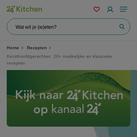
Overslaan
Mijn
Accountme
Menu
bewaarde
en
recepten
naar
Wat
Zoeke
wil
de
je
zoeken?
inhoud
Home
Recepten
gaan
Kersthoofdgerechten: 20+ makkelijke en klassieke
recepten
Disney+