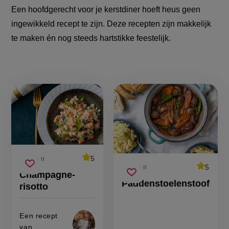
Een hoofdgerecht voor je kerstdiner hoeft heus geen
ingewikkeld recept te zijn. Deze recepten zijn makkelijk
te maken én nog steeds hartstikke feestelijk.
Makkelijke
kerst
hoofdgerechten
average
5
30 min
Beoordeel
voorbereidingstijd
average
5
champagne-
15 min
recept
Sla
score:
Beoordee
voorbereidingstijd
Champagne-
'champagne-
paddenstoelenstoof
risotto
recept
Sla
score:
recept
risotto'
Paddenstoelenstoof
'paddenst
risotto
recept
op
op
Een recept
van