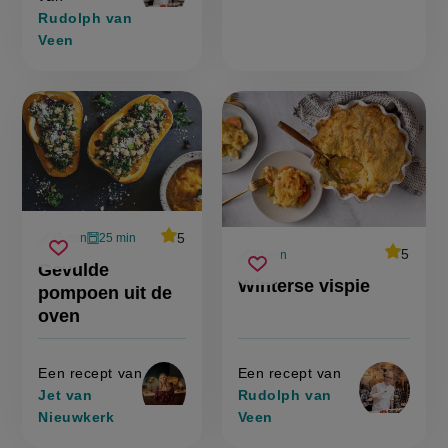
Rudolph van
Veen
average
5
35 min
25 min
Beoordeel
voorbereidingstijd
oventijd
average
5
gevulde
30 min
recept
Sla
score:
Beoordee
voorbereidingstijd
Gevulde
'gevulde
winterse
pompoen
recept
Sla
score:
recept
pompoen
Winterse vispie
'winterse
vispie
pompoen uit de
uit
uit
recept
vispie'
op
de
de
oven
op
oven'
oven
Een recept van
Een recept van
Jet van
Rudolph van
Nieuwkerk
Veen