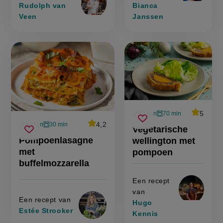
Rudolph van
Bianca
Veen
Janssen
average
5
30 min
70 min
Beoordee
voorbereidingstijd
oventijd
vegetarische
recept
Sla
score:
average
4,2
30 min
30 min
Beoordeel
Vegetarische
voorbereidingstijd
oventijd
'vegetari
wellington
pompoenlasagne
recept
Sla
score:
recept
wellingto
Pompoenlasagne
wellington met
met
'pompoenlasagne
met
met
recept
op
met
pompoen
pompoen
met
buffelmozzarella
pompoen
buffelmozzarella'
op
buffelmozzarella
Een recept
van
Een recept van
Hugo
Estée Strooker
Kennis