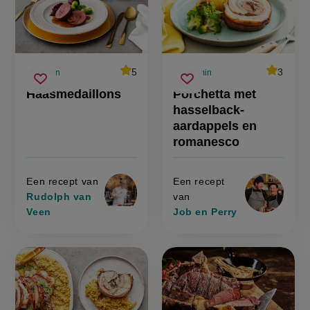
average
5
average
3
25 min
120 min
Beoordeel
Beoorde
voorbereidingstijd
voorbereidingstijd
haasmedaillons
porchetta
recept
recept
Sla
score:
Sla
score:
Haasmedaillons
Porchetta met
'haasmedaillons'
'porchett
met
recept
recept
met
hasselback-
hasselback-
hasselba
op
op
aardappels
aardappe
aardappels en
en
en
romanesc
romanesco
romanesco
Een recept van
Een recept
Rudolph van
van
Veen
Job en Perry