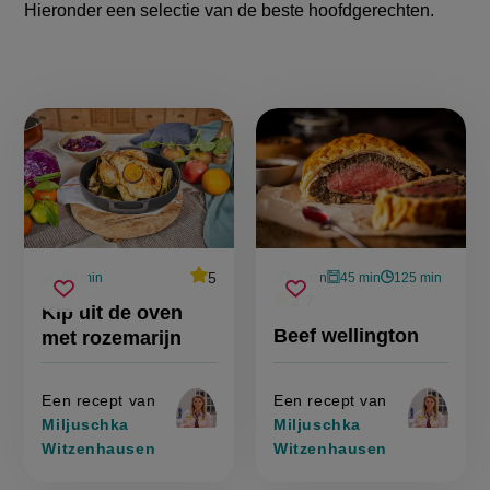
Hieronder een selectie van de beste hoofdgerechten.
Kerst-
hoofdgerechten
met
vlees
average
5
50 min
45 min
125 min
100 min
Beoordeel
voorbereidingstijd
oventijd
wachttijd
voorbereidingstijd
kip
beef
recept
Sla
score:
average
2,7
Sla
Beoordeel
Kip uit de oven
'kip
uit
wellington
recept
score:
recept
recept
uit
Beef wellington
met rozemarijn
de
'beef
de
op
op
wellington'
oven
oven
met
met
rozemarijn
rozemarijn
'
Een recept van
Een recept van
Miljuschka
Miljuschka
Witzenhausen
Witzenhausen