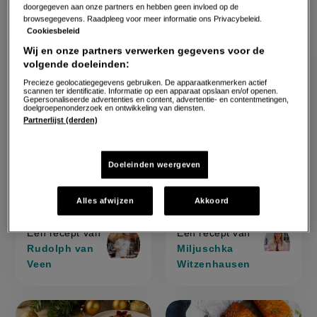
doorgegeven aan onze partners en hebben geen invloed op de
browsegegevens. Raadpleeg voor meer informatie ons Privacybeleid.
Cookiesbeleid
Wij en onze partners verwerken gegevens voor de
volgende doeleinden:
Precieze geolocatiegegevens gebruiken. De apparaatkenmerken actief
scannen ter identificatie. Informatie op een apparaat opslaan en/of openen.
Gepersonaliseerde advertenties en content, advertentie- en contentmetingen,
doelgroepenonderzoek en ontwikkeling van diensten.
Partnerlijst (derden)
average
4,9
average
5
30 min
120 min
120 min
Beoordeel
Beoorde
voorbereidingstijd
voorbereidingstijd
oventijd
eendenborst
porchetta
recept
recept
Sla
score:
Sla
score:
Eendenborst met
Porchetta met
'eendenborst
'porchett
met
met
Doeleinden weergeven
recept
recept
met
met
bramen-portsaus
pistache en
bramen-
pistache
bramen-
pistache
op
op
portsaus
en
portsaus
en
venkelzaad
'
venkelza
venkelzaad
Alles afwijzen
Akkoord
'
Een recept van
Een recept van
Rudolph van
Miljuschka
Veen
Witzenhausen