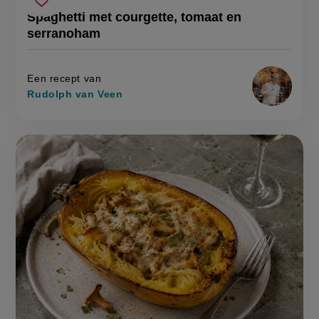
voorbereidingstijd
spaghetti
recept
Sla
score:
Spaghetti met courgette, tomaat en
'spaghett
met
recept
met
serranoham
courgette,
courgette
op
tomaat
tomaat
en
en
serranoh
serranoham
Een recept van
Rudolph van Veen