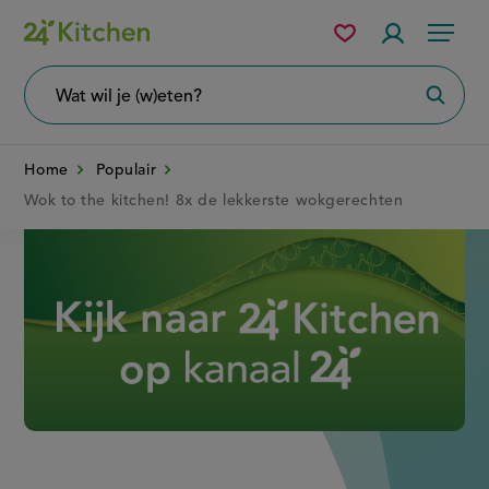
Overslaan
Mijn
Accountme
Menu
bewaarde
en
recepten
naar
Wat
Zoeke
wil
de
je
zoeken?
inhoud
Home
Populair
gaan
Wok to the kitchen! 8x de lekkerste wokgerechten
Disney+