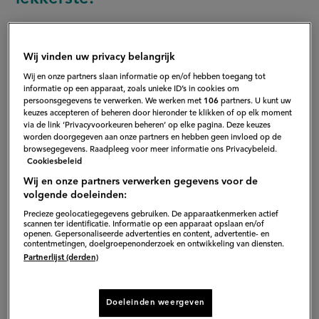
Wij vinden uw privacy belangrijk
Wij en onze partners slaan informatie op en/of hebben toegang tot
1. Mihoen Singapore
informatie op een apparaat, zoals unieke ID’s in cookies om
persoonsgegevens te verwerken. We werken met
106
partners. U kunt uw
keuzes accepteren of beheren door hieronder te klikken of op elk moment
Wauw! Dit recept heeft alles wat een wokgerecht
via de link ‘Privacyvoorkeuren beheren’ op elke pagina. Deze keuzes
worden doorgegeven aan onze partners en hebben geen invloed op de
perfect maakt: speklappen, garnalen, 5 verschillende
browsegegevens. Raadpleeg voor meer informatie ons Privacybeleid.
groenten en heerlijke specerijen. En als finishing touch
Cookiesbeleid
Wij en onze partners verwerken gegevens voor de
gedroogde garnalen.
volgende doeleinden:
Precieze geolocatiegegevens gebruiken. De apparaatkenmerken actief
scannen ter identificatie. Informatie op een apparaat opslaan en/of
openen. Gepersonaliseerde advertenties en content, advertentie- en
contentmetingen, doelgroepenonderzoek en ontwikkeling van diensten.
Partnerlijst (derden)
Doeleinden weergeven