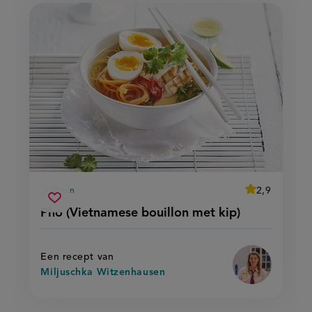
average
2,9
30 min
Beoordeel
voorbereidingstijd
pho
recept
Sla
score:
Pho (Vietnamese bouillon met kip)
'pho
(vietnamese
recept
(vietnamese
bouillon
bouillon
op
met
met
kip)'
kip)
Een recept van
Miljuschka Witzenhausen