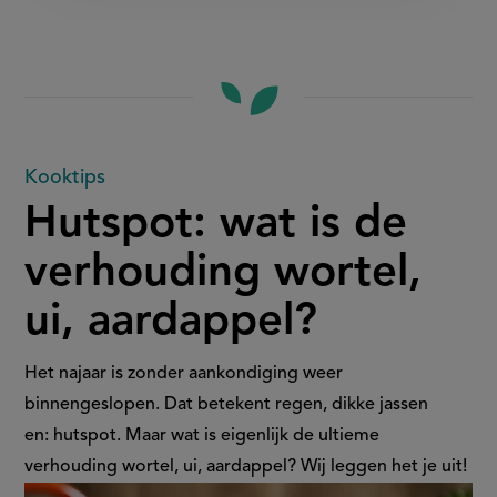
Hutspot:
Kooktips
Hutspot: wat is de
wat
verhouding wortel,
is
ui, aardappel?
de
verhouding
Het najaar is zonder aankondiging weer
binnengeslopen. Dat betekent regen, dikke jassen
wortel,
en: hutspot. Maar wat is eigenlijk de ultieme
verhouding wortel, ui, aardappel? Wij leggen het je uit!
ui,