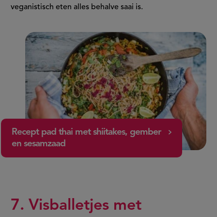
veganistisch eten alles behalve saai is.
Recept pad thai met shiitakes, gember
en sesamzaad
7. Visballetjes met