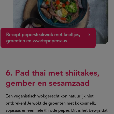
Recept pepersteakwok met krieltjes,
groenten en zwartepepersaus
6. Pad thai met shiitakes,
gember en sesamzaad
Een veganistisch wokgerecht kon natuurlijk niet
ontbreken! Je wokt de groenten met kokosmelk,
sojasaus en een hele (!) rode peper. Dit is het bewijs dat