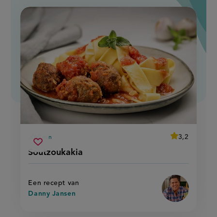
average
3,2
60 min
Beoordeel
voorbereidingstijd
soutzoukakia
recept
Sla
score:
Soutzoukakia
'soutzoukakia
recept
'
op
Een recept van
Danny Jansen