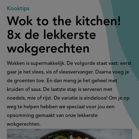
Wok
Kooktips
Wok to the kitchen!
to
8x de lekkerste
the
wokgerechten
kitchen!
8x
Wokken is supermakkelijk. De volgorde staat vast: eerst
gaar je het vlees, vis of vleesvervanger. Daarna voeg je
de
de groenten toe. En dan meng je het geheel met
kruiden of saus. De laatste stap is serveren met
lekkerste
noedels, mie of rijst. De variatie is eindeloos! Om je op
wokgerechten
weg te helpen hebben we speciaal voor jou een
opsomming gemaakt van onze lekkerste
wokgerechten.