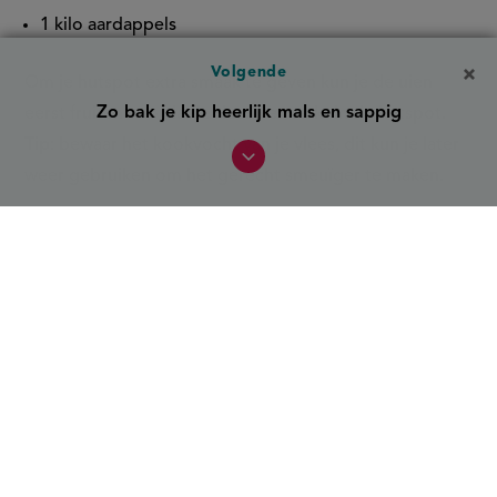
1 kilo aardappels
Volgende
Om je hutspot extra smaak te geven kun je de uien
Zo bak je kip heerlijk mals en sappig
eerst fruiten voordat je deze verwerkt in de hutspot.
Tip
: bewaar het kookvocht van je vlees, dit kun je later
weer gebruiken om het gerecht smeuïger te maken.
Hoeveel aardappelen gebruik ik
per persoon in stampot?
Reken zo'n 250 tot 300 gram aardappelen per persoon.
Dit is een goede hoeveelheid om een stevige en
vullende portie te maken, zeker in combinatie met
andere ingrediënten zoals groenten en vlees. Bij
hutspot zit het meer richting 250 gram omdat de