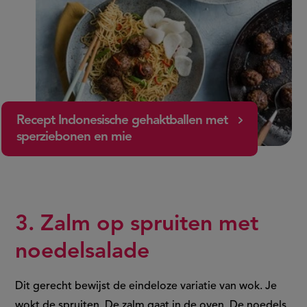
Recept Indonesische gehaktballen met
sperziebonen en mie
3. Zalm op spruiten met
noedelsalade
Dit gerecht bewijst de eindeloze variatie van wok. Je
wokt de spruiten. De zalm gaat in de oven. De noedels