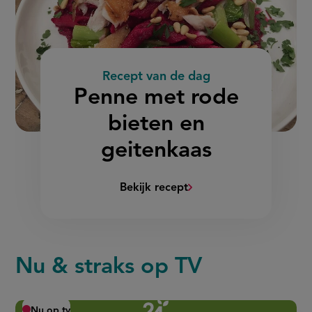
Recept van de dag
:
Penne met rode
bieten en
geitenkaas
Bekijk recept
(Penne
met
rode
bieten
Nu & straks op TV
en
geitenkaas)
Nu op tv