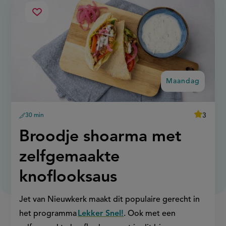
ma
broodje
Sla
shoarma
recept
met
op
zelfgemaakte
knoflooksaus
Maandag
average
3
30 min
Beoordee
voorbereidingstijd
recept
score:
'broodje
Maandag:
Broodje shoarma met
shoarma
met
zelfgema
zelfgemaakte
knoflooks
knoflooksaus
Jet van Nieuwkerk maakt dit populaire gerecht in
het programma
Lekker Snel!
. Ook met een