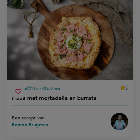
average
5
35 min
13 min
300 min
Beoordee
voorbereidingstijd
oventijd
wachttijd
pizza
recept
Sla
score:
Pizza met mortadella en burrata
'pizza
met
recept
met
mortadella
mortadel
op
en
en
burrata'
burrata
Een recept van
Ramon Brugman