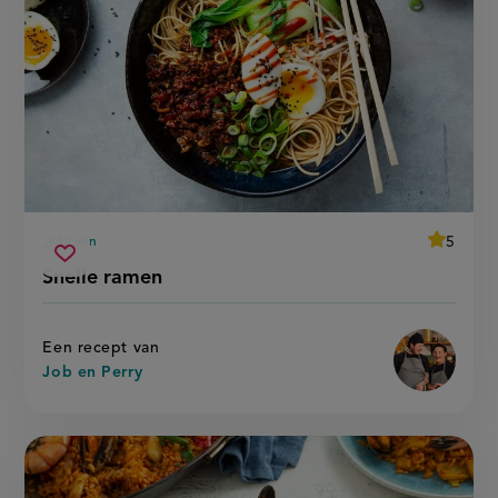
average
5
30 min
Beoordee
voorbereidingstijd
snelle
recept
Sla
score:
Snelle ramen
'snelle
ramen
recept
ramen'
op
Een recept van
Job en Perry