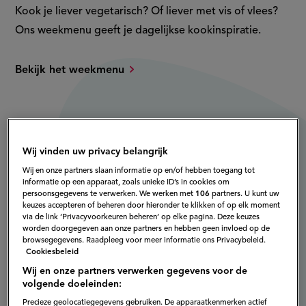
Kook je liever vegetarisch? Of liever met vis of vlees?
Ons weekmenu geeft je dagelijkse kookinspiratie.
Bekijk het weekmenu
Wij vinden uw privacy belangrijk
Wij en onze partners slaan informatie op en/of hebben toegang tot
informatie op een apparaat, zoals unieke ID’s in cookies om
persoonsgegevens te verwerken. We werken met
106
partners. U kunt uw
keuzes accepteren of beheren door hieronder te klikken of op elk moment
via de link ‘Privacyvoorkeuren beheren’ op elke pagina. Deze keuzes
worden doorgegeven aan onze partners en hebben geen invloed op de
browsegegevens. Raadpleeg voor meer informatie ons Privacybeleid.
Cookiesbeleid
Wij en onze partners verwerken gegevens voor de
volgende doeleinden:
Precieze geolocatiegegevens gebruiken. De apparaatkenmerken actief