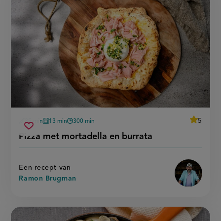
average
5
35 min
13 min
300 min
Beoordee
voorbereidingstijd
oventijd
wachttijd
pizza
recept
Sla
score:
Pizza met mortadella en burrata
'pizza
met
recept
met
mortadella
mortadel
op
en
en
burrata'
burrata
Een recept van
Ramon Brugman