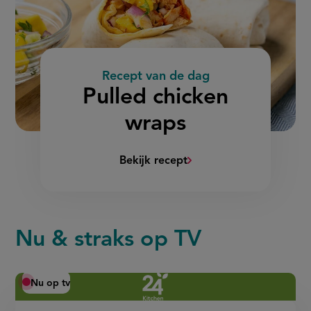
Recept van de dag
:
Pulled chicken
wraps
Bekijk recept
(Pulled
chicken
wraps)
Nu & straks op TV
Nu op tv