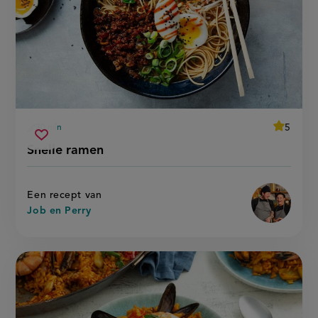
average
5
30 min
Beoordee
voorbereidingstijd
snelle
recept
Sla
score:
Snelle ramen
'snelle
ramen
recept
ramen'
op
Een recept van
Job en Perry