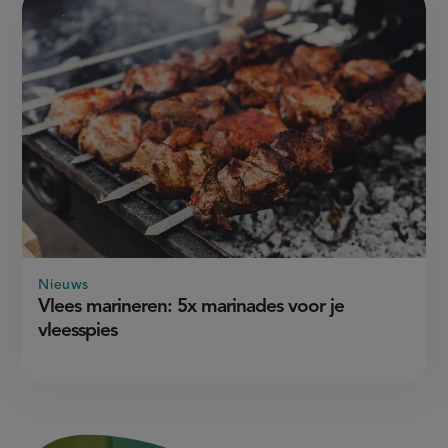
Nieuws
Vlees marineren: 5x marinades voor je
vleesspies
3