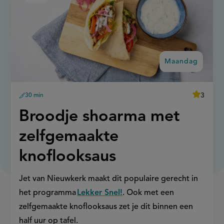
shoarma
recept
met
op
zelfgemaakte
knoflooksaus
Maandag
average
3
30 min
Beoordee
voorbereidingstijd
recept
score:
'broodje
Maandag:
Broodje shoarma met
shoarma
met
zelfgema
zelfgemaakte
knoflooks
knoflooksaus
Jet van Nieuwkerk maakt dit populaire gerecht in
het programma
Lekker Snel!
. Ook met een
zelfgemaakte knoflooksaus zet je dit binnen een
half uur op tafel.