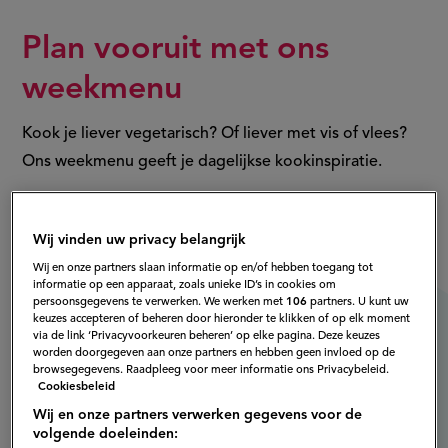
Plan vooruit met ons
weekmenu
Kook je liever vegetarisch? Of liever met vis of vlees?
Ons weekmenu geeft je dagelijkse kookinspiratie.
Bekijk het weekmenu
Wij vinden uw privacy belangrijk
Wij en onze partners slaan informatie op en/of hebben toegang tot
informatie op een apparaat, zoals unieke ID’s in cookies om
persoonsgegevens te verwerken. We werken met
106
partners. U kunt uw
keuzes accepteren of beheren door hieronder te klikken of op elk moment
via de link ‘Privacyvoorkeuren beheren’ op elke pagina. Deze keuzes
worden doorgegeven aan onze partners en hebben geen invloed op de
browsegegevens. Raadpleeg voor meer informatie ons Privacybeleid.
Cookiesbeleid
Wij en onze partners verwerken gegevens voor de
volgende doeleinden: