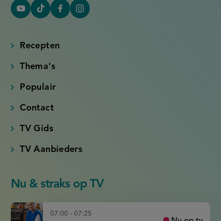
YouTube
Tiktok
Facebook
Instagram
(externe
(externe
(externe
(externe
link)
link)
link)
link)
Recepten
Thema's
Populair
Contact
TV Gids
TV Aanbieders
Nu & straks op TV
07:00 - 07:25
Nu op tv