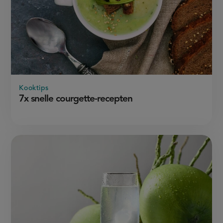
Kooktips
7x snelle courgette-recepten