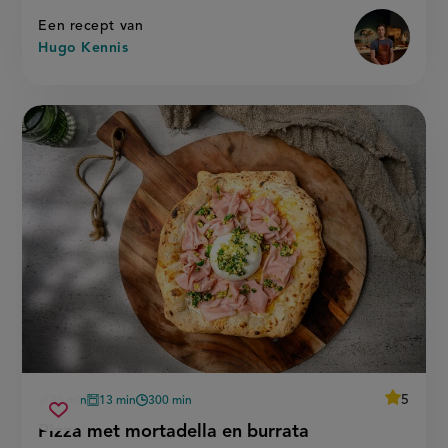
Een recept van
Hugo Kennis
average
5
35 min
13 min
300 min
Beoordee
voorbereidingstijd
oventijd
wachttijd
pizza
recept
Sla
score:
Pizza met mortadella en burrata
'pizza
met
recept
met