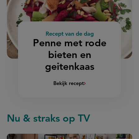
Recept van de dag
:
Penne met rode
bieten en
geitenkaas
Bekijk recept
(Penne
met
rode
bieten
Nu & straks op TV
en
geitenkaas)