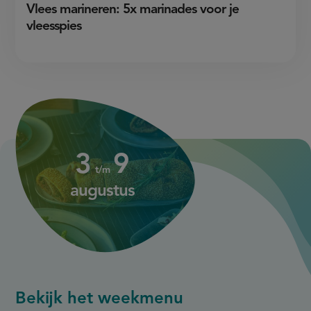
Vlees marineren: 5x marinades voor je
vleesspies
3
augustus
up
up
3
9
to
to
t/m
9
augustus
augustus
Bekijk het weekmenu