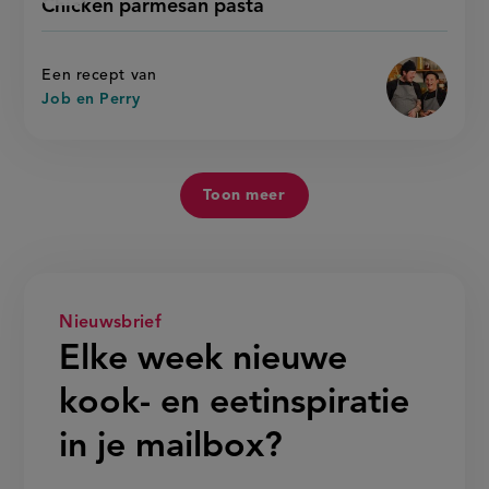
Chicken parmesan pasta
'chicken
parmesan
recept
parmesan
pasta
pasta'
op
Een recept van
Job en Perry
Toon meer
Nieuwsbrief
Elke week nieuwe
kook- en eetinspiratie
in je mailbox?