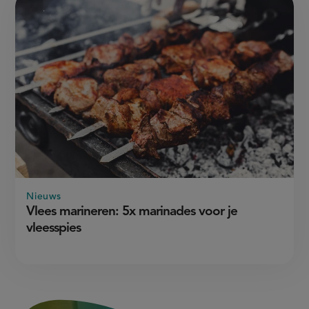
Nieuws
Vlees marineren: 5x marinades voor je
vleesspies
3