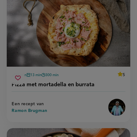
average
5
35 min
13 min
300 min
Beoordee
voorbereidingstijd
oventijd
wachttijd
pizza
recept
Sla
score:
Pizza met mortadella en burrata
'pizza
met
recept
met
mortadella
mortadel
op
en
en
burrata'
burrata
Een recept van
Ramon Brugman