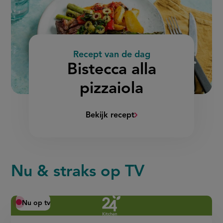
Recept van de dag
:
Bistecca alla
pizzaiola
Bekijk recept
(Bistecca
alla
pizzaiola)
Nu & straks op TV
Nu op tv