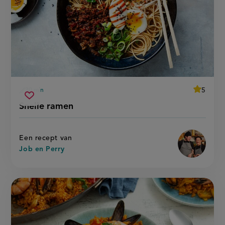
average
5
30 min
Beoordee
voorbereidingstijd
snelle
recept
Sla
score:
Snelle ramen
'snelle
ramen
recept
ramen'
op
Een recept van
Job en Perry