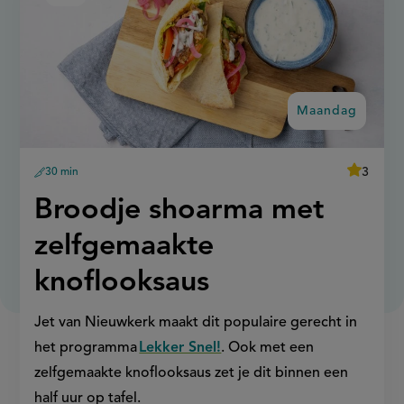
shoarma
recept
met
op
zelfgemaakte
knoflooksaus
Maandag
average
3
30 min
Beoordee
voorbereidingstijd
recept
score:
'broodje
Maandag:
Broodje shoarma met
shoarma
met
zelfgema
zelfgemaakte
knoflooks
knoflooksaus
Jet van Nieuwkerk maakt dit populaire gerecht in
het programma
Lekker Snel!
. Ook met een
zelfgemaakte knoflooksaus zet je dit binnen een
half uur op tafel.