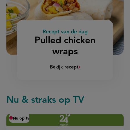
Recept van de dag
:
Pulled chicken
wraps
Bekijk recept
(Pulled
chicken
wraps)
Nu & straks op TV
Nu op tv