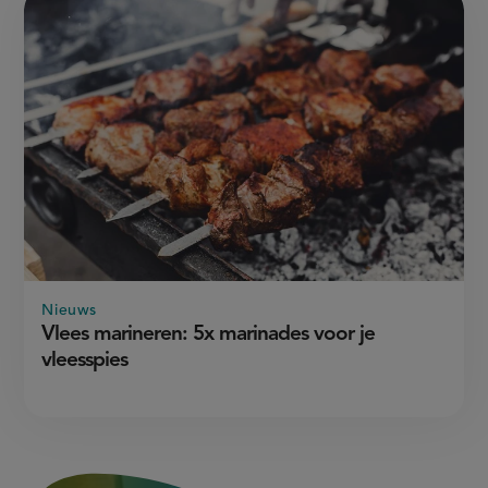
Nieuws
Vlees marineren: 5x marinades voor je
vleesspies
3