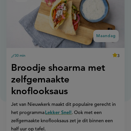
shoarma
recept
met
op
zelfgemaakte
knoflooksaus
Maandag
average
3
30 min
Beoordee
voorbereidingstijd
recept
score:
'broodje
Maandag:
Broodje shoarma met
shoarma
met
zelfgema
zelfgemaakte
knoflooks
knoflooksaus
Jet van Nieuwkerk maakt dit populaire gerecht in
het programma
Lekker Snel!
. Ook met een
zelfgemaakte knoflooksaus zet je dit binnen een
half uur op tafel.