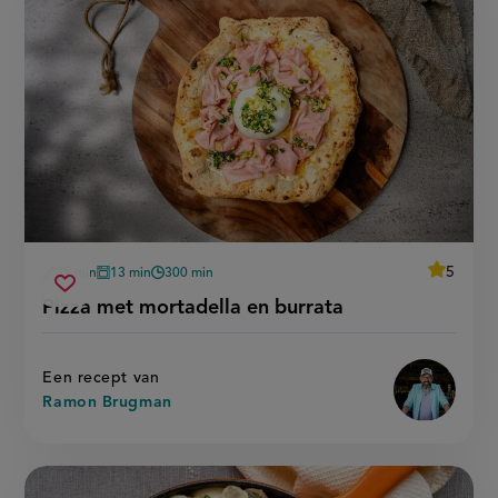
average
5
35 min
13 min
300 min
Beoordee
voorbereidingstijd
oventijd
wachttijd
pizza
recept
Sla
score:
Pizza met mortadella en burrata
'pizza
met
recept
met
mortadella
mortadel
op
en
en
burrata'
burrata
Een recept van
Ramon Brugman