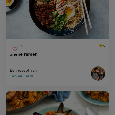
average
5
30 min
Beoordee
voorbereidingstijd
snelle
recept
Sla
score:
Snelle ramen
'snelle
ramen
recept
ramen'
op
Een recept van
Job en Perry