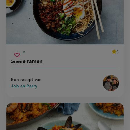
average
5
30 min
Beoordee
voorbereidingstijd
snelle
recept
Sla
score:
Snelle ramen
'snelle
ramen
recept
ramen'
op
Een recept van
Job en Perry