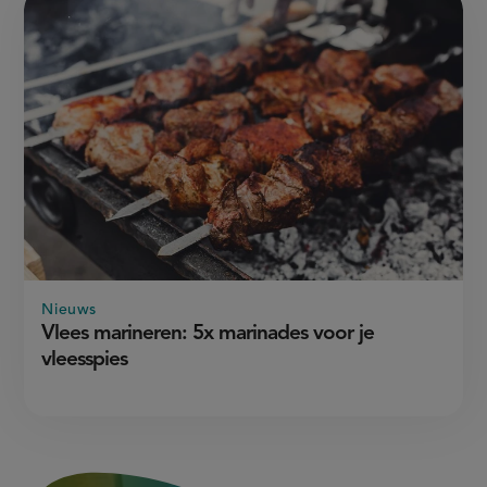
Nieuws
Vlees marineren: 5x marinades voor je
vleesspies
3