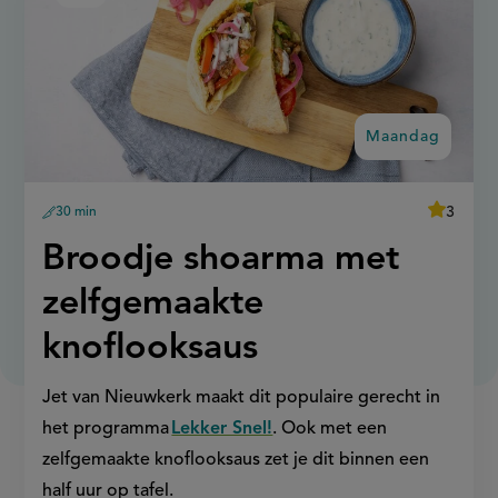
shoarma
recept
met
op
zelfgemaakte
knoflooksaus
Maandag
average
3
30 min
Beoordee
voorbereidingstijd
recept
score:
'broodje
Maandag:
Broodje shoarma met
shoarma
met
zelfgema
zelfgemaakte
knoflooks
knoflooksaus
Jet van Nieuwkerk maakt dit populaire gerecht in
het programma
Lekker Snel!
. Ook met een
zelfgemaakte knoflooksaus zet je dit binnen een
half uur op tafel.