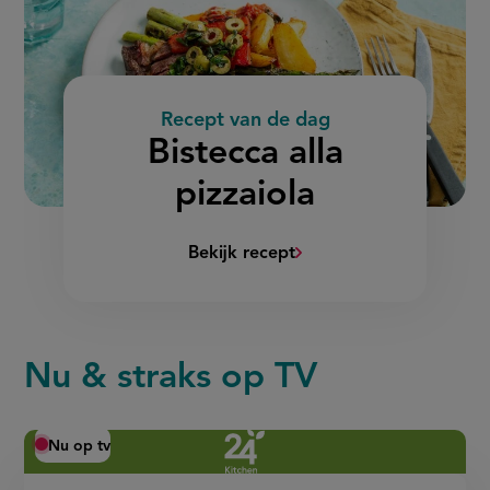
Recept van de dag
:
Bistecca alla
pizzaiola
Bekijk recept
(Bistecca
alla
pizzaiola)
Nu & straks op TV
Nu op tv