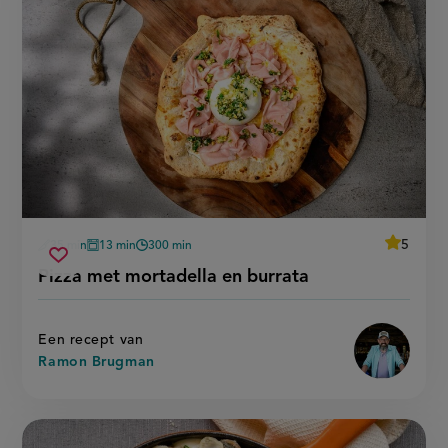
average
5
35 min
13 min
300 min
Beoordee
voorbereidingstijd
oventijd
wachttijd
pizza
recept
Sla
score:
Pizza met mortadella en burrata
'pizza
met
recept
met
mortadella
mortadel
op
en
en
burrata'
burrata
Een recept van
Ramon Brugman