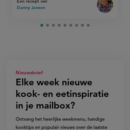
rijst
Een recept van
Danny Jansen
Nieuwsbrief
Elke week nieuwe
kook- en eetinspiratie
in je mailbox?
Ontvang het heerlijke weekmenu, handige
kooktips en populair nieuws over de laatste