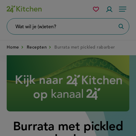
Overslaan
Mijn
Accountme
Menu
bewaarde
en
recepten
naar
Wat
Zoeke
wil
de
je
zoeken?
inhoud
Home
Recepten
Burrata met pickled rabarber
gaan
Disney+
Burrata met pickled