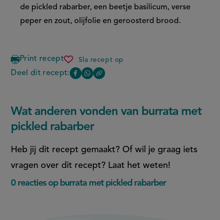
de pickled rabarber, een beetje basilicum, verse
peper en zout, olijfolie en geroosterd brood.
Print recept
Sla recept op
burrata
met
Deel dit recept:
Copy
Deel
Deel
pickled
the
rabarber
deze
deze
link
of
pagina
pagina
Wat anderen vonden van burrata met
this
op
op
page
pickled rabarber
Facebook
WhatsApp
(opent
(opent
Heb jij dit recept gemaakt? Of wil je graag iets
in
in
vragen over dit recept? Laat het weten!
nieuw
nieuw
0 reacties op burrata met pickled rabarber
venster,
venster,
externe
externe
link)
link)