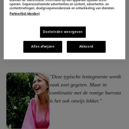
scannen ter identificatie. Informatie op een apparaat opslaan en/of
openen. Gepersonaliseerde advertenties en content, advertentie- en
contentmetingen, doelgroepenonderzoek en ontwikkeling van diensten.
Partnerlijst (derden)
Doeleinden weergeven
Alles afwijzen
Akkoord
"Deze typische lentegroente wordt
vaak zoet gegeten. Maar in
combinatie met de romige burrata
is het ook onwijs lekker."