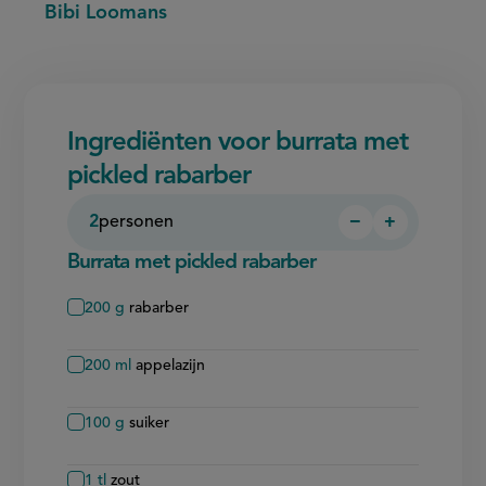
Bibi Loomans
Ingrediënten voor burrata met
pickled rabarber
2
personen
−
+
Persoon
Persoon
verwijderen
toevoegen
Burrata met pickled rabarber
200
g
rabarber
200
ml
appelazijn
100
g
suiker
1
tl
zout