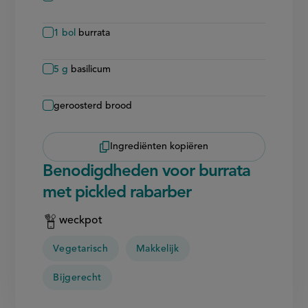
1
bol
burrata
5
g
basilicum
geroosterd brood
Ingrediënten kopiëren
Benodigdheden voor burrata
met pickled rabarber
weckpot
Vegetarisch
Makkelijk
Bijgerecht