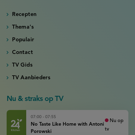
(externe
(externe
(externe
(externe
link)
link)
link)
link)
Recepten
Thema's
Populair
Contact
TV Gids
TV Aanbieders
Nu & straks op TV
07:00 - 07:55
Nu op
No Taste Like Home with Antoni
tv
Porowski