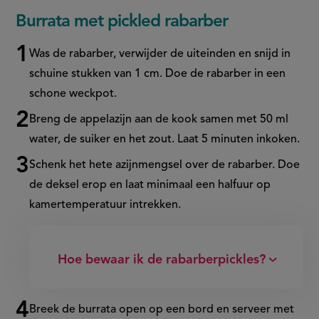
0
seconds
Burrata met pickled rabarber
of
19
seconds
Was de rabarber, verwijder de uiteinden en snijd in
schuine stukken van 1 cm. Doe de rabarber in een
schone weckpot.
Breng de appelazijn aan de kook samen met 50 ml
water, de suiker en het zout. Laat 5 minuten inkoken.
Schenk het hete azijnmengsel over de rabarber. Doe
de deksel erop en laat minimaal een halfuur op
kamertemperatuur intrekken.
Hoe bewaar ik de rabarberpickles?
Breek de burrata open op een bord en serveer met