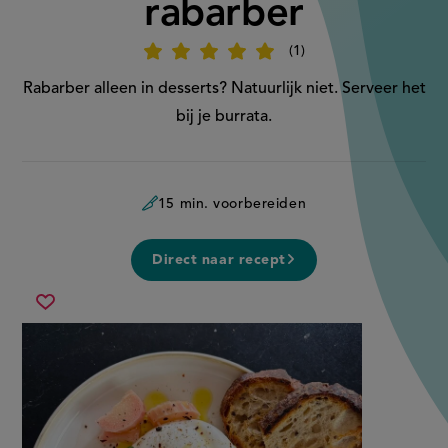
rabarber
1
Beoordeel
recept
'Burrata
Rabarber alleen in desserts? Natuurlijk niet. Serveer het
met
pickled
bij je burrata.
rabarber'
15 min. voorbereiden
Direct naar recept
burrata
Sla
met
recept
pickled
op
rabarber