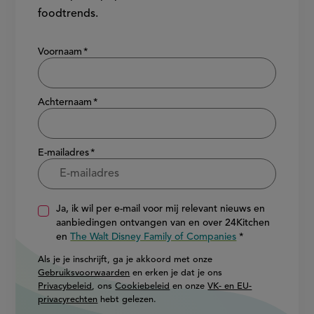
foodtrends.
Show/hide
Voornaam
Achternaam
E-mailadres
Ja, ik wil per e-mail voor mij relevant nieuws en
aanbiedingen ontvangen van en over 24Kitchen
en
The Walt Disney Family of Companies
Als je je inschrijft, ga je akkoord met onze
Gebruiksvoorwaarden
en erken je dat je ons
Privacybeleid
, ons
Cookiebeleid
en onze
VK- en EU-
privacyrechten
hebt gelezen.