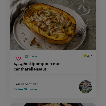
average
4,7
50 min
75 min
Beoordeel
voorbereidingstijd
oventijd
spaghettipompoen
recept
Sla
score:
Spaghettipompoen met
'spaghettipo
met
recept
met
cantharellensaus
cantharellensaus
cantharellensa
op
Een recept van
Estée Strooker