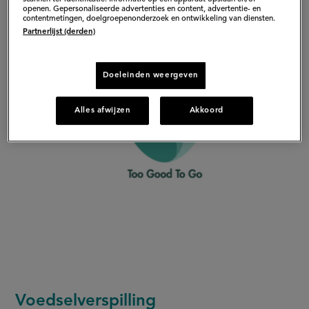
ze met hun simpele tips jou kunnen inspireren om
openen. Gepersonaliseerde advertenties en content, advertentie- en
minder eten te verspillen.
contentmetingen, doelgroepenonderzoek en ontwikkeling van diensten.
Partnerlijst (derden)
Doeleinden weergeven
Alles afwijzen
Akkoord
Voedselverspilling