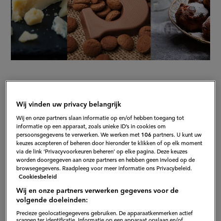
Too Good To Go
Wij vinden uw privacy belangrijk
Wij en onze partners slaan informatie op en/of hebben toegang tot
Niemand vindt het leuk om te zien dat goed eten in de
informatie op een apparaat, zoals unieke ID’s in cookies om
persoonsgegevens te verwerken. We werken met
106
partners. U kunt uw
prullenbak belandt.
Too Good To Go
kan het ook niet
(externe
keuzes accepteren of beheren door hieronder te klikken of op elk moment
langer aanzien dat meer dan 1/3 van het
via de link ‘Privacyvoorkeuren beheren’ op elke pagina. Deze keuzes
link)
worden doorgegeven aan onze partners en hebben geen invloed op de
geproduceerde eten wordt weggegooid en is
browsegegevens. Raadpleeg voor meer informatie ons Privacybeleid.
Cookiesbeleid
vastberaden dat er iets moet gebeuren. Via hun app
Wij en onze partners verwerken gegevens voor de
verbindt Too Good To Go winkels met overgebleven
volgende doeleinden:
producten aan consumenten. Maar ook hopen ze dat
Precieze geolocatiegegevens gebruiken. De apparaatkenmerken actief
scannen ter identificatie. Informatie op een apparaat opslaan en/of