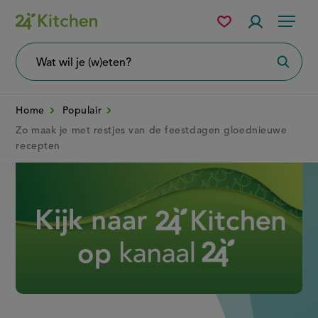
Overslaan
Mijn
Accountme
Menu
bewaarde
en
recepten
naar
Wat
Zoeke
wil
de
je
zoeken?
inhoud
Home
Populair
gaan
Zo maak je met restjes van de feestdagen gloednieuwe
recepten
Disney+