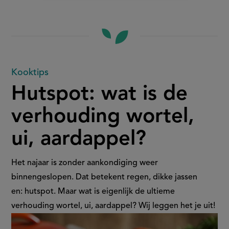
Hutspot:
Kooktips
Hutspot: wat is de
wat
verhouding wortel,
is
ui, aardappel?
de
verhouding
Het najaar is zonder aankondiging weer
binnengeslopen. Dat betekent regen, dikke jassen
wortel,
en: hutspot. Maar wat is eigenlijk de ultieme
verhouding wortel, ui, aardappel? Wij leggen het je uit!
ui,