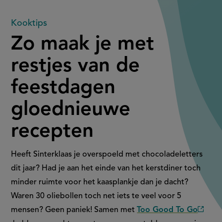
Zo
Kooktips
Zo maak je met
maak
restjes van de
je
feestdagen
met
gloednieuwe
restjes
recepten
van
de
Heeft Sinterklaas je overspoeld met chocoladeletters
dit jaar? Had je aan het einde van het kerstdiner toch
feestdagen
minder ruimte voor het kaasplankje dan je dacht?
Waren 30 oliebollen toch net iets te veel voor 5
gloednieuwe
mensen? Geen paniek! Samen met
Too Good To Go
(exter