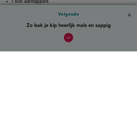
1 kilo aardappels
Volgende
Om je hutspot extra smaak te geven kun je de uien
Zo bak je kip heerlijk mals en sappig
eerst fruiten voordat je deze verwerkt in de hutspot.
Tip
: bewaar het kookvocht van je vlees, dit kun je later
weer gebruiken om het gerecht smeuïger te maken.
Hoeveel aardappelen gebruik ik
per persoon in stampot?
Reken zo'n 250 tot 300 gram aardappelen per persoon.
Dit is een goede hoeveelheid om een stevige en
vullende portie te maken, zeker in combinatie met
andere ingrediënten zoals groenten en vlees. Bij
hutspot zit het meer richting 250 gram omdat de
wortelen ook een stevige basis vormen.