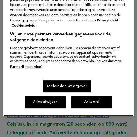
keuzes accepteren of beheren door hieronder te klikken of op elk moment
via de link ‘Privacyvoorkeuren beheren’ op elke pagina. Deze keuzes
worden doorgegeven aan onze partners en hebben geen invloed op de
browsegegevens. Raadpleeg voor meer informatie ons Privacybeleid.
Cookiesbeleid
Wij en onze partners verwerken gegevens voor de
volgende doeleinden:
Precieze geolocatiegegevens gebruiken. De apparaatkenmerken actief
scannen ter identificatie. Informatie op een apparaat opslaan en/of
openen. Gepersonaliseerde advertenties en content, advertentie- en
contentmetingen, doelgroepenonderzoek en ontwikkeling van diensten.
Partnerlijst (derden)
S
Doeleinden weergeven
Uiteraard kun je overgebleven oliebollen nieuw leven
Alles afwijzen
Akkoord
inblazen.
Droge oliebollen worden weer zacht door
ze kort in de oven (5 minuten op 145 graden
Celsius), in de magnetron (20 seconden op 850 watt)
te leggen of in de Airfryer (3 minuten op 150 graden