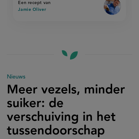
knoflook
Een recept van
Jamie Oliver
Meer
Nieuws
Meer vezels, minder
vezels,
suiker: de
minder
verschuiving in het
suiker:
tussendoorschap
de