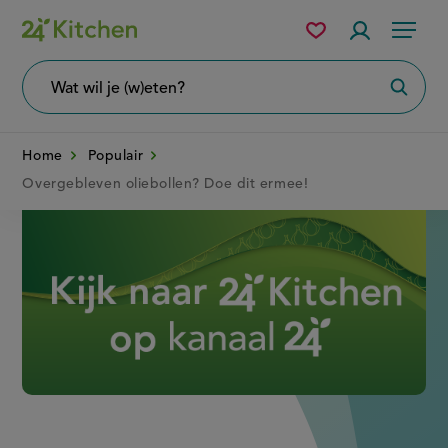
Overslaan
Mijn
Accountme
Menu
bewaarde
en
recepten
naar
Wat
Zoeke
wil
de
je
zoeken?
inhoud
Home
Populair
gaan
Overgebleven oliebollen? Doe dit ermee!
Disney+