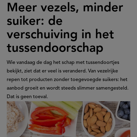
Meer vezels, minder
vezels,
suiker: de
minder
verschuiving in het
suiker:
tussendoorschap
de
verschuiving
Wie vandaag de dag het schap met tussendoortjes
bekijkt, ziet dat er veel is veranderd. Van vezelrijke
in
repen tot producten zonder toegevoegde suikers: het
aanbod groeit en wordt steeds slimmer samengesteld.
het
Dat is geen toeval.
tussendoorschap