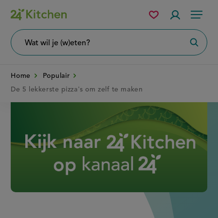
Overslaan
Mijn
Accountme
Menu
bewaarde
en
recepten
naar
Wat
Zoeke
wil
de
je
zoeken?
inhoud
Home
Populair
gaan
De 5 lekkerste pizza's om zelf te maken
Disney+