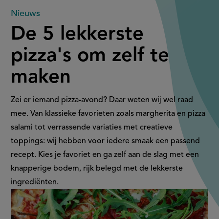
De
Nieuws
De 5 lekkerste
5
pizza's om zelf te
lekkerste
maken
pizza's
om
Zei er iemand pizza-avond? Daar weten wij wel raad
mee. Van klassieke favorieten zoals margherita en pizza
zelf
salami tot verrassende variaties met creatieve
toppings: wij hebben voor iedere smaak een passend
te
recept. Kies je favoriet en ga zelf aan de slag met een
maken
knapperige bodem, rijk belegd met de lekkerste
ingrediënten.