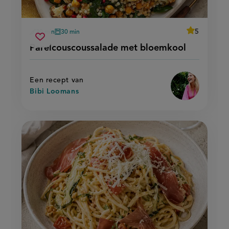
average
5
30 min
30 min
Beoordeel
voorbereidingstijd
oventijd
parelcouscoussalade
recept
Sla
score:
Parelcouscoussalade met bloemkool
'parelcousco
met
recept
met
bloemkool
bloemkool'
op
Een recept van
Bibi Loomans