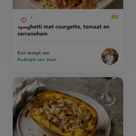
average
5
30 min
Beoordeel
voorbereidingstijd
spaghetti
recept
Sla
score:
Spaghetti met courgette, tomaat en
'spaghetti
met
recept
met
serranoham
courgette,
courgette,
op
tomaat
tomaat
en
en
serranoham'
serranoham
Een recept van
Rudolph van Veen