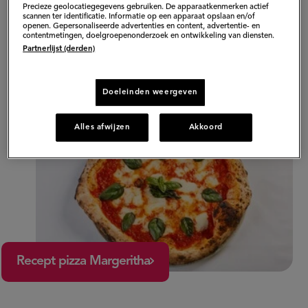
Precieze geolocatiegegevens gebruiken. De apparaatkenmerken actief
pizzatoppings lopen de meningen uiteen, maar een
scannen ter identificatie. Informatie op een apparaat opslaan en/of
openen. Gepersonaliseerde advertenties en content, advertentie- en
Margherita valt vrijwel bij iedereen in de smaak. Dit
contentmetingen, doelgroepenonderzoek en ontwikkeling van diensten.
authentieke recept is afkomstig van een echte
Partnerlijst (derden)
Italiaanse chef.
Doeleinden weergeven
Alles afwijzen
Akkoord
Recept pizza Margeritha