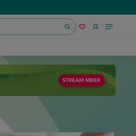
Zoeken
Mijn
Accountmenu
Menu
bewaarde
recepten