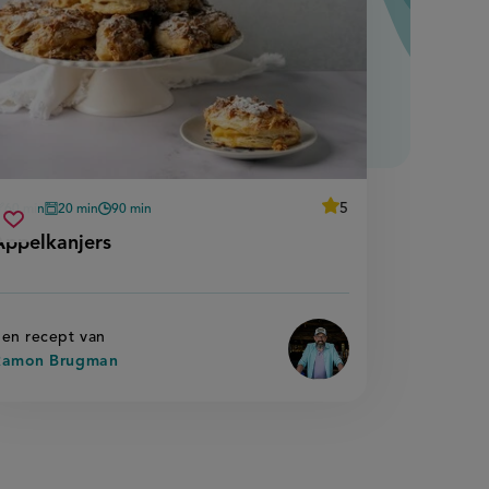
average
5
60 min
20 min
90 min
Beoordeel
oorbereidingstijd
oventijd
wachttijd
appelkanjers
recept
Sla
score:
Appelkanjers
'appelkanjers
recept
'
op
en recept van
Ramon Brugman