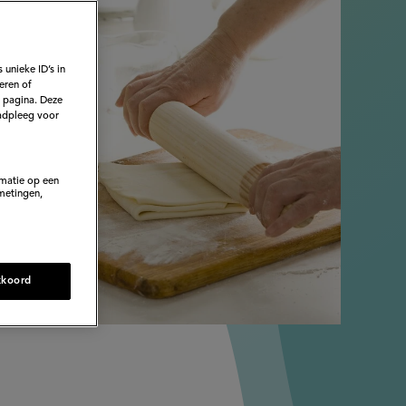
 unieke ID’s in
eren of
e pagina. Deze
adpleeg voor
rmatie op een
metingen,
kkoord