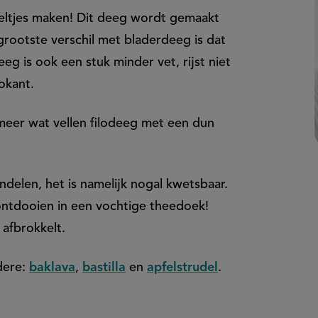
reltjes maken! Dit deeg wordt gemaakt
 grootste verschil met bladerdeeg is dat
deeg is ook een stuk minder vet, rijst niet
okant.
smeer wat vellen filodeeg met een dun
ndelen, het is namelijk nogal kwetsbaar.
 ontdooien in een vochtige theedoek!
 afbrokkelt.
dere:
baklava
,
bastilla
en
apfelstrudel
.