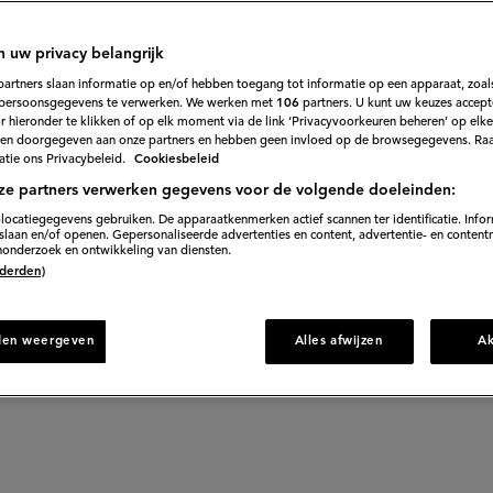
schil tussen
n uw privacy belangrijk
partners slaan informatie op en/of hebben toegang tot informatie op een apparaat, zoals
persoonsgegevens te verwerken. We werken met
106
partners. U kunt uw keuzes accept
 filodeeg?
 hieronder te klikken of op elk moment via de link ‘Privacyvoorkeuren beheren’ op elk
en doorgegeven aan onze partners en hebben geen invloed op de browsegegevens. Ra
tie ons Privacybeleid.
Cookiesbeleid
ze partners verwerken gegevens voor de volgende doeleinden:
stje; je maakt er de lekkerste gerechten mee! Maar
locatiegegevens gebruiken. De apparaatkenmerken actief scannen ter identificatie. Info
laan en/of openen. Gepersonaliseerde advertenties en content, advertentie- en content
 uit: wat is het verschil?
onderzoek en ontwikkeling van diensten.
 (derden)
den weergeven
Alles afwijzen
A