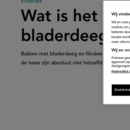
Wat
Kooktips
Wat is het ver
Wij vinde
is
Wij en onze 
cookies om 
bladerdeeg en
beheren door
het
keuzes word
meer informa
Wij en on
Bakken met bladerdeeg en filodeeg is een fee
verschil
Precieze geo
apparaat ops
de twee zijn absoluut niet hetzelfde. Wij leggen
doelgroepen
Partnerlijst
tussen
Doelein
bladerdeeg
en