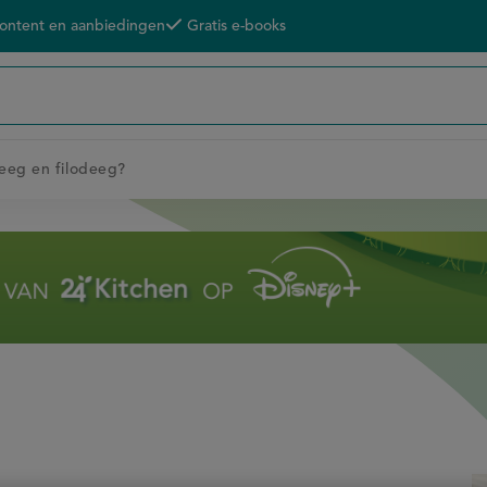
content en aanbiedingen
Gratis e-books
deeg en filodeeg?