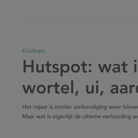
Hutspot:
Kooktips
Hutspot: wat 
wat
wortel, ui, aa
is
Het najaar is zonder aankondiging weer binne
de
Maar wat is eigenlijk de ultieme verhouding wor
verhouding