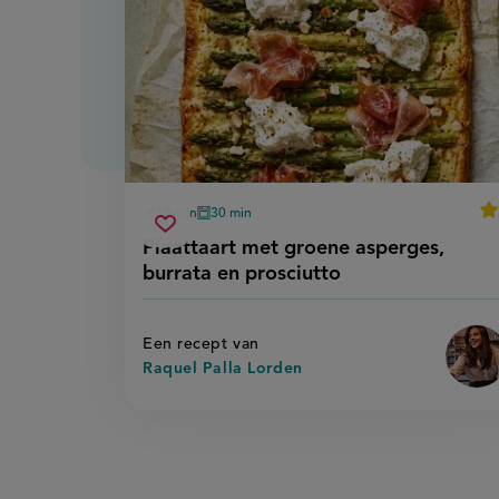
av
15 min
30 min
voorbereidingstijd
oventijd
plaattaart
Sla
sco
Plaattaart met groene asperges,
met
recept
burrata en prosciutto
groene
op
asperges,
burrata
en
Een recept van
prosciutto
Raquel Palla Lorden