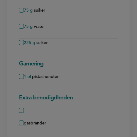
75
g
suiker
75
g
water
225
g
suiker
Garnering
1
el
pistachenoten
Extra benodigdheden
gasbrander