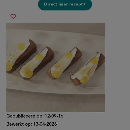
Direct naar recept
caramel
Sla
candy
recept
bar
op
met
bretonse
koek,
citroen
en
meringue
Gepubliceerd op:
12-09-16
Bewerkt op:
13-04-2026