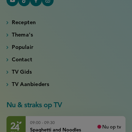
YouTube
Tiktok
Facebook
Instagram
(externe
(externe
(externe
(externe
link)
link)
link)
link)
Recepten
Thema's
Populair
Contact
TV Gids
TV Aanbieders
Nu & straks op TV
09:00 - 09:30
Nu op tv
Spaghetti and Noodles