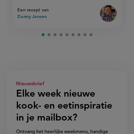
op
gebakken
gebakken
rijst'
rijst
Een recept van
Danny Jansen
Nieuwsbrief
Elke week nieuwe
kook- en eetinspiratie
in je mailbox?
Ontvang het heerlijke weekmenu, handige