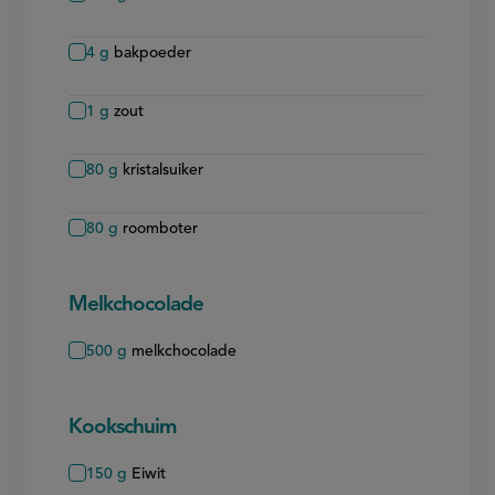
4
g
bakpoeder
1
g
zout
80
g
kristalsuiker
80
g
roomboter
Melkchocolade
500
g
melkchocolade
Kookschuim
150
g
Eiwit