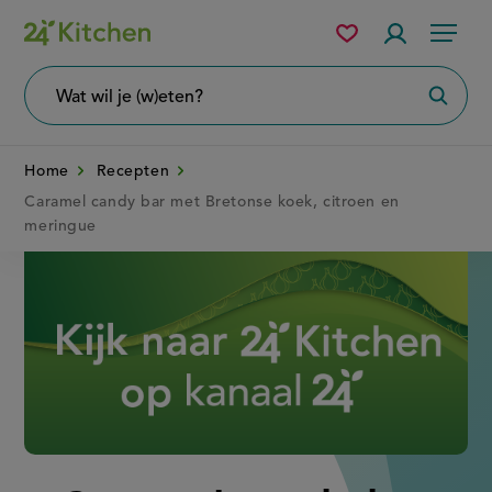
Overslaan
Mijn
Accountme
Menu
bewaarde
en
recepten
naar
Wat
Zoeke
wil
de
je
zoeken?
inhoud
Home
Recepten
gaan
Caramel candy bar met Bretonse koek, citroen en
meringue
Disney+