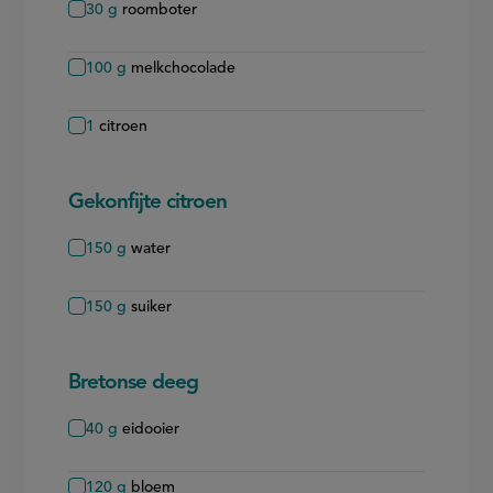
30
g
roomboter
100
g
melkchocolade
1
citroen
Gekonfijte citroen
150
g
water
150
g
suiker
Bretonse deeg
40
g
eidooier
120
g
bloem