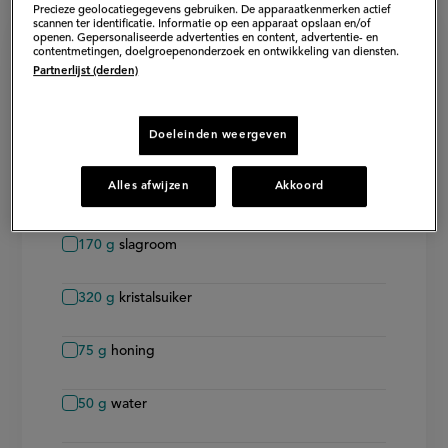
Precieze geolocatiegegevens gebruiken. De apparaatkenmerken actief
scannen ter identificatie. Informatie op een apparaat opslaan en/of
openen. Gepersonaliseerde advertenties en content, advertentie- en
contentmetingen, doelgroepenonderzoek en ontwikkeling van diensten.
Ingrediënten voor caramel
Partnerlijst (derden)
candy bar met bretonse koek,
citroen en meringue
Doeleinden weergeven
8
porties
−
+
Persoon
Persoon
Alles afwijzen
Akkoord
verwijderen
toevoegen
Toffee
170
g
slagroom
320
g
kristalsuiker
75
g
honing
50
g
water