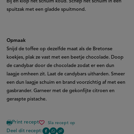
bij en klop het schuim koud. Schep het schuim in een
spuitzak met een gladde spuitmond.
Opmaak
Snijd de toffee op dezelfde maat als de Bretonse
koekjes, plak ze vast met een beetje chocolade. Doop
de candybar door de chocolade zodat er een dun
laagje omheen zit. Laat de candybars uitharden. Smeer
een dun laagje schuim en brand voorzichtig af met een
gasbrander. Garneer met de gekonfijte citroen en
geraspte pistache.
Print recept
Sla recept op
caramel
candy
Deel dit recept:
Copy