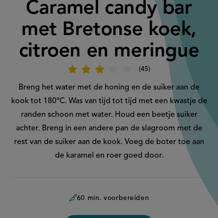
Caramel candy bar
met Bretonse koek,
citroen en meringue
45
Beoordeel
recept
'Caramel
Breng het water met de honing en de suiker aan de
candy
bar
kook tot 180°C. Was van tijd tot tijd met een kwastje de
met
Bretonse
randen schoon met water. Houd een beetje suiker
koek,
citroen
achter. Breng in een andere pan de slagroom met de
en
meringue'
rest van de suiker aan de kook. Voeg de boter toe aan
de karamel en roer goed door.
60 min. voorbereiden