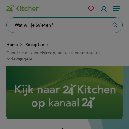
Overslaan
Mijn
Accountme
Menu
bewaarde
en
recepten
naar
Wat
Zoeke
wil
de
je
zoeken?
inhoud
Home
Recepten
gaan
Canelé met kaneelsiroop, aalbessencompote en
rodewijngelei
Disney+