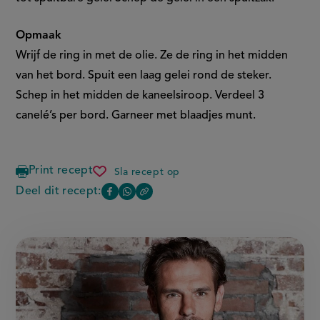
Opmaak
Wrijf de ring in met de olie. Ze de ring in het midden
van het bord. Spuit een laag gelei rond de steker.
Schep in het midden de kaneelsiroop. Verdeel 3
canelé’s per bord. Garneer met blaadjes munt.
Print recept
Sla recept op
canelé
met
Deel dit recept:
Copy
Deel
Deel
kaneelsiroop,
the
aalbessencompote
deze
deze
link
en
of
pagina
pagina
rodewijngelei
this
op
op
page
Facebook
WhatsApp
(opent
(opent