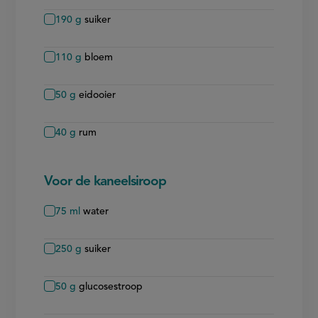
190
g
suiker
110
g
bloem
50
g
eidooier
40
g
rum
Voor de kaneelsiroop
75
ml
water
250
g
suiker
50
g
glucosestroop