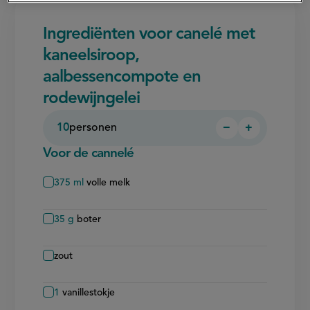
Ingrediënten voor canelé met
kaneelsiroop,
aalbessencompote en
rodewijngelei
10
personen
−
+
Persoon
Persoon
verwijderen
toevoegen
Voor de cannelé
375
ml
volle melk
35
g
boter
zout
1
vanillestokje