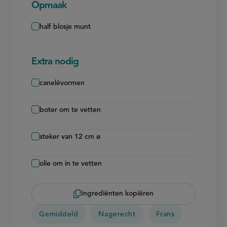
Opmaak
half blosje munt
Extra nodig
canelévormen
boter om te vetten
steker van 12 cm ø
olie om in te vetten
Ingrediënten kopiëren
Gemiddeld
Nagerecht
Frans