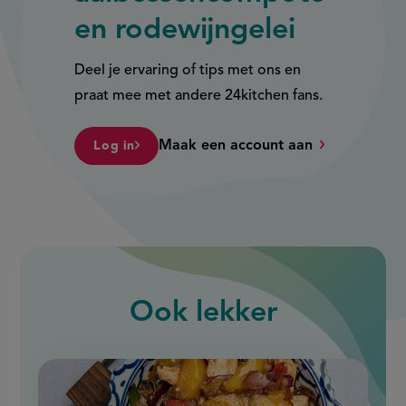
en rodewijngelei
Deel je ervaring of tips met ons en
praat mee met andere 24kitchen fans.
Maak een account aan
Log in
Ook
lekker
slide
1