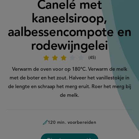
Canelé met
kaneelsiroop,
aalbessencompote en
rodewijngelei
45
Beoordeel
recept
'Canelé
Verwarm de oven voor op 180°C. Verwarm de melk
met
kaneelsiroop,
met de boter en het zout. Halveer het vanillestokje in
aalbessencompote
en
de lengte en schraap het merg eruit. Roer het merg bij
rodewijngelei'
de melk.
120 min. voorbereiden