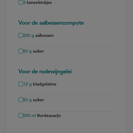
3
kaneelstokjes
Voor de aalbessencompote
200
g
aalbessen
50
g
suiker
Voor de rodewijngelei
12
g
bladgelatine
50
g
suiker
500
ml
Bordeauwijn