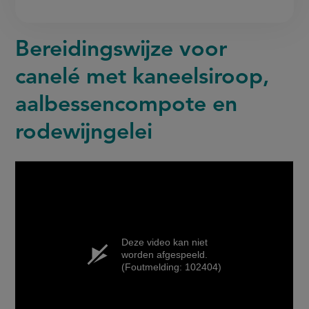
Bereidingswijze voor
canelé met kaneelsiroop,
aalbessencompote en
rodewijngelei
Deze video kan niet
worden afgespeeld.
(Foutmelding: 102404)