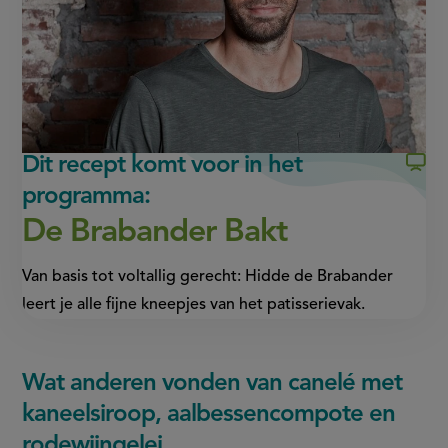
in
in
nieuw
nieuw
venster,
venster,
externe
externe
link)
link)
Dit recept komt voor in het
programma:
De Brabander Bakt
Van basis tot voltallig gerecht: Hidde de Brabander
leert je alle fijne kneepjes van het patisserievak.
Wat anderen vonden van canelé met
kaneelsiroop, aalbessencompote en
rodewijngelei