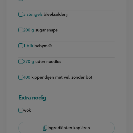
3
stengels
bleekselderij
200
g
sugar snaps
1
blik
babymaïs
270
g
udon noodles
400
kippendijen met vel, zonder bot
Extra nodig
wok
Ingrediënten kopiëren