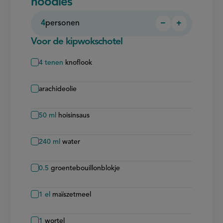
noodles
4
personen
−
+
Persoon
Persoon
verwijderen
toevoegen
Voor de kipwokschotel
4
tenen
knoflook
arachideolie
50
ml
hoisinsaus
240
ml
water
0.5
groentebouillonblokje
1
el
maïszetmeel
1
wortel