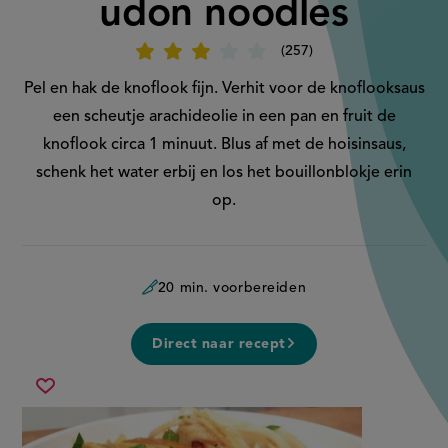
udon noodles
257
Beoordeel
recept
'Kipwokschotel
Pel en hak de knoflook fijn. Verhit voor de knoflooksaus
met
udon
een scheutje arachideolie in een pan en fruit de
noodles'
knoflook circa 1 minuut. Blus af met de hoisinsaus,
schenk het water erbij en los het bouillonblokje erin
op.
20 min. voorbereiden
Direct naar recept
kipwokschotel
Sla
met
recept
udon
op