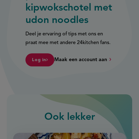
kipwokschotel met
udon noodles
Deel je ervaring of tips met ons en
praat mee met andere 24kitchen fans.
Maak een account aan
Log in
Ook
lekker
slide