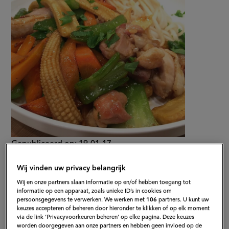
noodles
Gepubliceerd op:
19-01-17
Bewerkt op:
13-04-2026
Wij vinden uw privacy belangrijk
Wij en onze partners slaan informatie op en/of hebben toegang tot
informatie op een apparaat, zoals unieke ID’s in cookies om
persoonsgegevens te verwerken. We werken met
106
partners. U kunt uw
keuzes accepteren of beheren door hieronder te klikken of op elk moment
via de link ‘Privacyvoorkeuren beheren’ op elke pagina. Deze keuzes
worden doorgegeven aan onze partners en hebben geen invloed op de