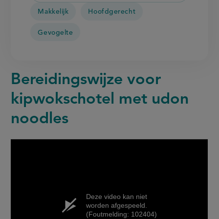
Makkelijk
Hoofdgerecht
Gevogelte
Bereidingswijze voor
kipwokschotel met udon
noodles
Deze video kan niet
worden afgespeeld.
(Foutmelding: 102404)