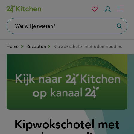
Overslaan
Mijn
Accountme
Menu
bewaarde
en
recepten
naar
Wat
Zoeke
wil
de
je
zoeken?
inhoud
Home
Recepten
Kipwokschotel met udon noodles
gaan
Disney+
Kipwokschotel met