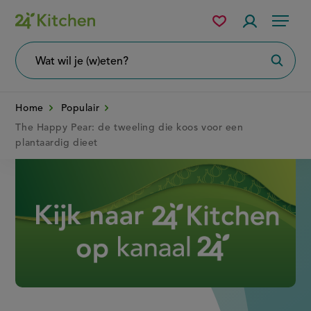
Overslaan
Mijn
Accountme
Menu
bewaarde
en
recepten
naar
Wat
Zoeke
wil
de
je
zoeken?
inhoud
Home
Populair
gaan
The Happy Pear: de tweeling die koos voor een
plantaardig dieet
Disney+