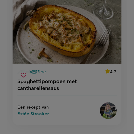
average
4,7
50 min
75 min
Beoordeel
voorbereidingstijd
oventijd
spaghettipompoen
recept
Sla
score:
Spaghettipompoen met
'spaghettipo
met
recept
met
cantharellensaus
cantharellensaus
cantharellensa
op
Een recept van
Estée Strooker