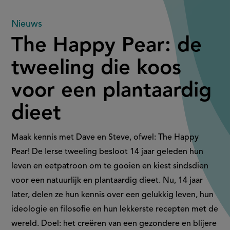
The
Nieuws
The Happy Pear: de
Happy
tweeling die koos
Pear:
voor een plantaardig
de
dieet
tweeling
die
Maak kennis met Dave en Steve, ofwel: The Happy
Pear! De Ierse tweeling besloot 14 jaar geleden hun
koos
leven en eetpatroon om te gooien en kiest sindsdien
voor een natuurlijk en plantaardig dieet. Nu, 14 jaar
voor
later, delen ze hun kennis over een gelukkig leven, hun
een
ideologie en filosofie en hun lekkerste recepten met de
wereld. Doel: het creëren van een gezondere en blijere