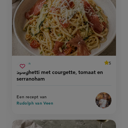
average
5
30 min
Beoordeel
voorbereidingstijd
spaghetti
recept
Sla
score:
Spaghetti met courgette, tomaat en
'spaghetti
met
recept
met
serranoham
courgette,
courgette,
op
tomaat
tomaat
en
en
serranoham'
serranoham
Een recept van
Rudolph van Veen