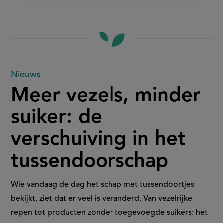
Meer
Nieuws
Meer vezels, minder
vezels,
suiker: de
minder
verschuiving in het
suiker:
tussendoorschap
de
verschuiving
Wie vandaag de dag het schap met tussendoortjes
bekijkt, ziet dat er veel is veranderd. Van vezelrijke
in
repen tot producten zonder toegevoegde suikers: het