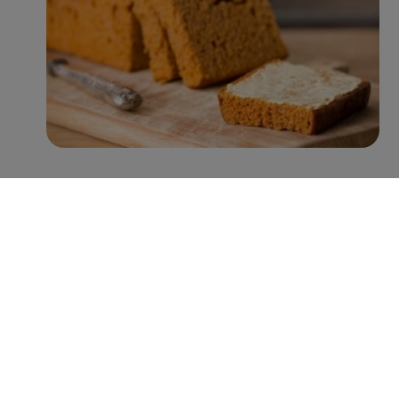
Met name Peijnenburg zet hierin grote stappen. Zo
worden er inmiddels jaarlijks ruim 100 miljoen minder
suikerklontjes in de recepturen verwerkt, zonder verlies
aan smaak. Verder is 38% van het assortiment rijk aan
vezels (>6g vezels per 100g), 92% een bron van vezels
(3-6g vezels per 100g), en heeft 43% een Nutri-Score A
of B. Hiermee lopen zij voorop in de categorie