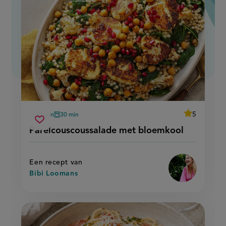
average
5
30 min
30 min
Beoordeel
voorbereidingstijd
oventijd
parelcouscoussalade
recept
Sla
score:
Parelcouscoussalade met bloemkool
'parelcousco
met
recept
met
bloemkool
bloemkool'
op
Een recept van
Bibi Loomans