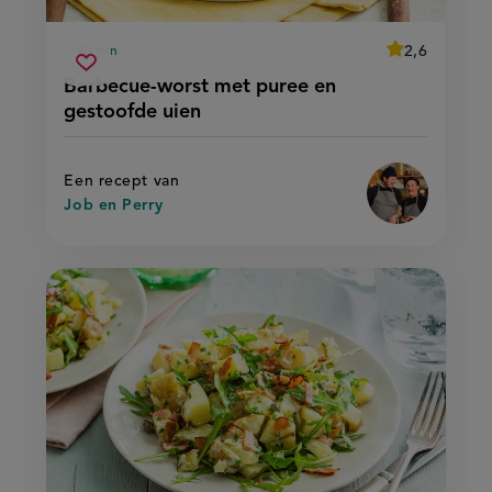
average
2,6
40 min
Beoordeel
voorbereidingstijd
barbecue-
recept
Sla
score:
Barbecue-worst met puree en
'barbecue-
worst
recept
worst
gestoofde uien
met
met
op
puree
puree
en
en
gestoofde
gestoofde
uien'
Een recept van
uien
Job en Perry