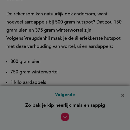
De rekensom kan natuurlijk ook andersom, want
hoeveel aardappels bij 500 gram hutspot​? Dat zou 150
gram uien en 375 gram winterwortel zijn.
Volgens Vreugdenhil maak je de állerlekkerste hutspot
met deze verhouding van wortel, ui en aardappels:
300 gram uien
750 gram winterwortel
1 kilo aardappels
Volgende
Om je hutspot extra smaak te geven kun je de uien
Zo bak je kip heerlijk mals en sappig
eerst fruiten voordat je deze verwerkt in de hutspot.
Tip
: bewaar het kookvocht van je vlees, dit kun je later
weer gebruiken om het gerecht smeuïger te maken.