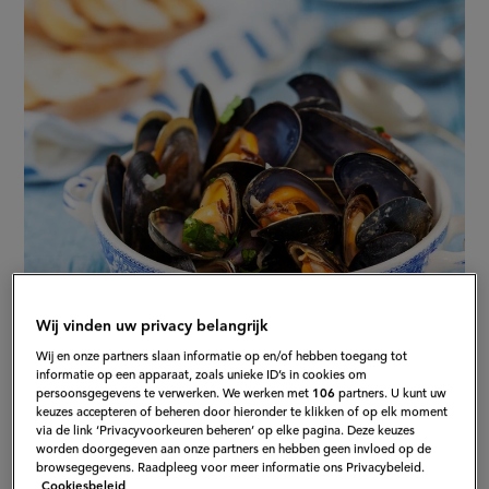
Wij vinden uw privacy belangrijk
S
Wij en onze partners slaan informatie op en/of hebben toegang tot
informatie op een apparaat, zoals unieke ID’s in cookies om
persoonsgegevens te verwerken. We werken met
106
partners. U kunt uw
keuzes accepteren of beheren door hieronder te klikken of op elk moment
via de link ‘Privacyvoorkeuren beheren’ op elke pagina. Deze keuzes
worden doorgegeven aan onze partners en hebben geen invloed op de
Hoe kook je mosselen?
browsegegevens. Raadpleeg voor meer informatie ons Privacybeleid.
Cookiesbeleid