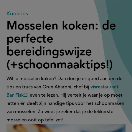
Mosselen
Kooktips
Mosselen koken: de
koken:
perfecte
de
bereidingswijze
perfecte
(+schoonmaaktips!)
bereidingswijze
(+schoonmaaktips!)
Wil je mosselen koken? Dan doe je er goed aan om de
tips en trucs van Oren
Aharoni
, chef bij
visrestaurant
Bar Fisk
, even te lezen. Hij vertelt je waar je op moet
(externe
letten én deelt zijn handige tips voor het schoonmaken
link)
van mosselen. Zo weet je zeker dat je de lekkerste
mosselen ooit op tafel zet!