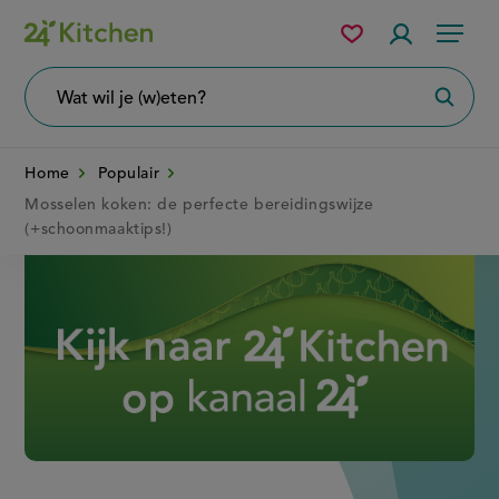
Overslaan
Mijn
Accountme
Menu
bewaarde
en
recepten
naar
Wat
Zoeke
wil
de
je
zoeken?
inhoud
Home
Populair
gaan
Mosselen koken: de perfecte bereidingswijze
(+schoonmaaktips!)
Disney+