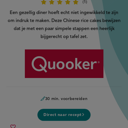
1
Beoordeel
recept
'Chinese
Een gezellig diner hoeft echt niet ingewikkeld te zijn
rice
cakes'
om indruk te maken. Deze Chinese rice cakes bewijzen
dat je met een paar simpele stappen een heerlijk
bijgerecht op tafel zet.
Aangeboden
door:
30 min. voorbereiden
Direct naar recept