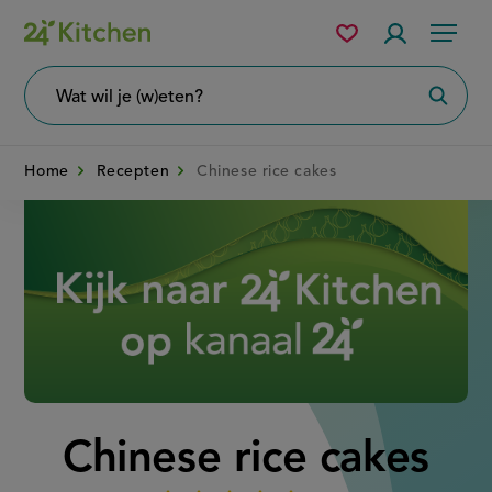
Overslaan
Mijn
Accountme
Menu
bewaarde
en
recepten
naar
Wat
Zoeke
wil
de
je
zoeken?
inhoud
Home
Recepten
Chinese rice cakes
gaan
Disney+
Chinese rice cakes