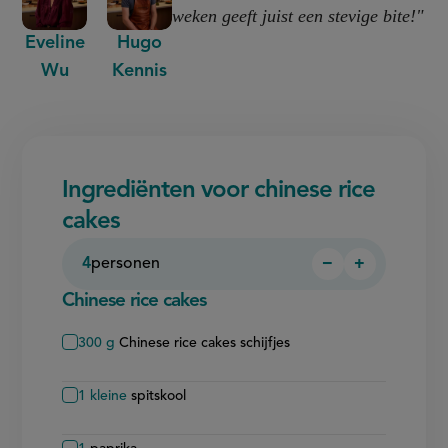
weken geeft juist een stevige bite!"
Eveline
Hugo
Wu
Kennis
Ingrediënten voor chinese rice
cakes
4
personen
−
+
Persoon
Persoon
verwijderen
toevoegen
Chinese rice cakes
300
g
Chinese rice cakes schijfjes
1
kleine
spitskool