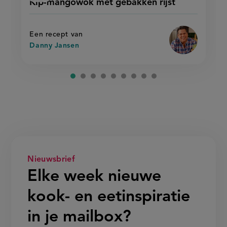
Kip-mangowok met gebakken rijst
'kip-
mangowok
recept
mangowok
met
met
op
gebakken
gebakken
rijst'
rijst
Een recept van
Danny Jansen
Nieuwsbrief
Elke week nieuwe
kook- en eetinspiratie
in je mailbox?