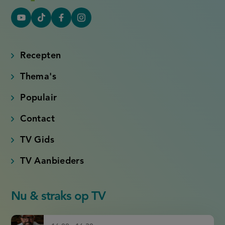
YouTube
Tiktok
Facebook
Instagram
(externe
(externe
(externe
(externe
link)
link)
link)
link)
Recepten
Thema's
Populair
Contact
TV Gids
TV Aanbieders
Nu & straks op TV