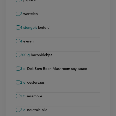
1
paprika
2
wortelen
4
stengels
lente-ui
4
eieren
200
g
baconblokjes
3
el
Dek Som Boon Mushroom soy sauce
2
el
oestersaus
2
tl
sesamolie
2
el
neutrale olie