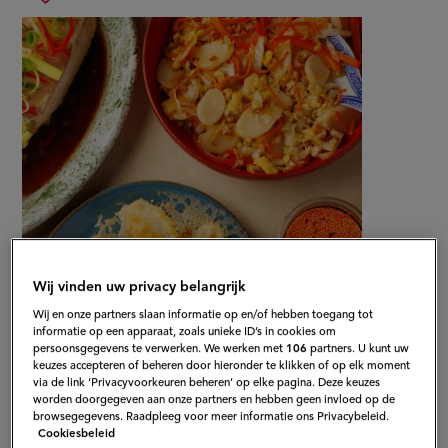
chinese
Sla
rice
recept
cakes
op
Wij vinden uw privacy belangrijk
Wij en onze partners slaan informatie op en/of hebben toegang tot
informatie op een apparaat, zoals unieke ID’s in cookies om
Gepubliceerd op:
08-12-25
persoonsgegevens te verwerken. We werken met
106
partners. U kunt uw
Bewerkt op:
01-04-2026
keuzes accepteren of beheren door hieronder te klikken of op elk moment
via de link ‘Privacyvoorkeuren beheren’ op elke pagina. Deze keuzes
worden doorgegeven aan onze partners en hebben geen invloed op de
browsegegevens. Raadpleeg voor meer informatie ons Privacybeleid.
Cookiesbeleid