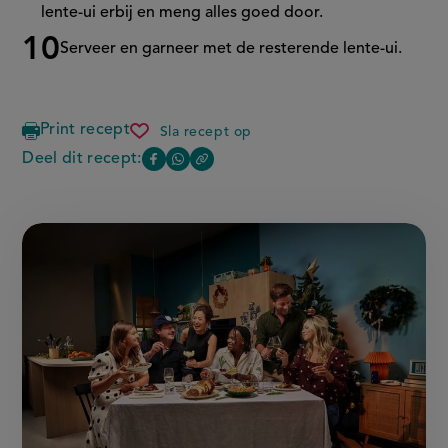
lente-ui erbij en meng alles goed door.
Serveer en garneer met de resterende lente-ui.
Print recept
Sla recept op
chinese
rice
Deel dit recept:
Copy
Deel
Deel
cakes
the
deze
deze
link
of
pagina
pagina
this
op
op
page
Facebook
WhatsApp
(opent
(opent
in
in
nieuw
nieuw
venster,
venster,
externe
externe