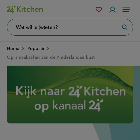
Overslaan
Mijn
Accountme
Menu
bewaarde
en
recepten
naar
Wat
Zoeke
wil
de
je
zoeken?
inhoud
Home
Populair
gaan
Op smaaksafari aan de Nederlandse kust
Disney+