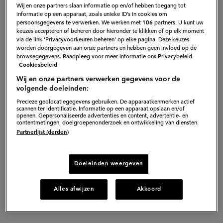
Wij en onze partners slaan informatie op en/of hebben toegang tot
gebeurtenis braken de dijken in Zeeland, Zuid-Holland
informatie op een apparaat, zoals unieke ID’s in cookies om
persoonsgegevens te verwerken. We werken met
106
partners. U kunt uw
en West-Brabant. Complete dorpen kwamen onder
keuzes accepteren of beheren door hieronder te klikken of op elk moment
via de link ‘Privacyvoorkeuren beheren’ op elke pagina. Deze keuzes
water te staan. Duizenden mensen en dieren kwamen
worden doorgegeven aan onze partners en hebben geen invloed op de
om het leven.
browsegegevens. Raadpleeg voor meer informatie ons Privacybeleid.
Cookiesbeleid
Wij en onze partners verwerken gegevens voor de
volgende doeleinden:
Precieze geolocatiegegevens gebruiken. De apparaatkenmerken actief
scannen ter identificatie. Informatie op een apparaat opslaan en/of
openen. Gepersonaliseerde advertenties en content, advertentie- en
contentmetingen, doelgroepenonderzoek en ontwikkeling van diensten.
Partnerlijst (derden)
Doeleinden weergeven
Alles afwijzen
Akkoord