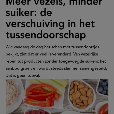
Meer vezels, minder
vezels,
suiker: de
minder
verschuiving in het
suiker:
tussendoorschap
de
verschuiving
Wie vandaag de dag het schap met tussendoortjes
bekijkt, ziet dat er veel is veranderd. Van vezelrijke
in
repen tot producten zonder toegevoegde suikers: het
aanbod groeit en wordt steeds slimmer samengesteld.
het
Dat is geen toeval.
tussendoorschap