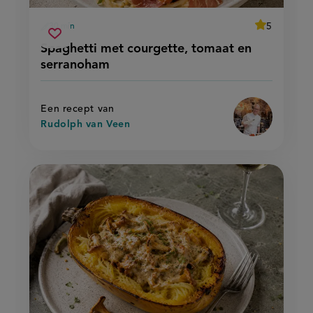
average
5
30 min
Beoordeel
voorbereidingstijd
spaghetti
recept
Sla
score:
Spaghetti met courgette, tomaat en
'spaghetti
met
recept
met
serranoham
courgette,
courgette,
op
tomaat
tomaat
en
en
serranoham'
serranoham
Een recept van
Rudolph van Veen