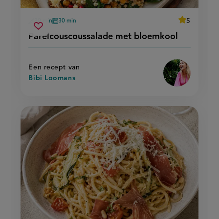
average
5
30 min
30 min
Beoordeel
voorbereidingstijd
oventijd
parelcouscoussalade
recept
Sla
score:
Parelcouscoussalade met bloemkool
'parelcousco
met
recept
met
bloemkool
bloemkool'
op
Een recept van
Bibi Loomans