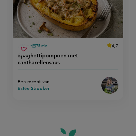
average
4,7
50 min
75 min
Beoordeel
voorbereidingstijd
oventijd
spaghettipompoen
recept
Sla
score:
Spaghettipompoen met
'spaghettipo
met
recept
met
cantharellensaus
cantharellensaus
cantharellensa
op
Een recept van
Estée Strooker