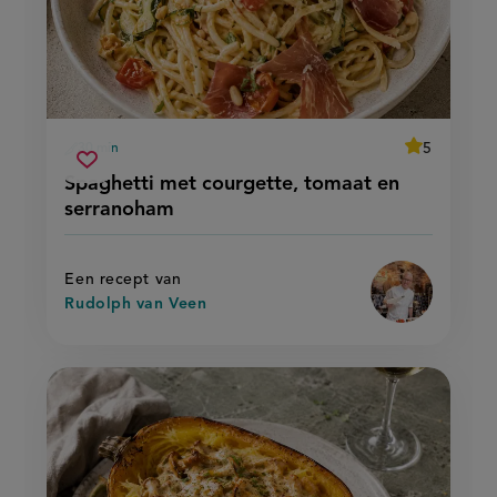
average
5
30 min
Beoordeel
voorbereidingstijd
spaghetti
recept
Sla
score:
Spaghetti met courgette, tomaat en
'spaghetti
met
recept
met
serranoham
courgette,
courgette,
op
tomaat
tomaat
en
en
serranoham'
serranoham
Een recept van
Rudolph van Veen