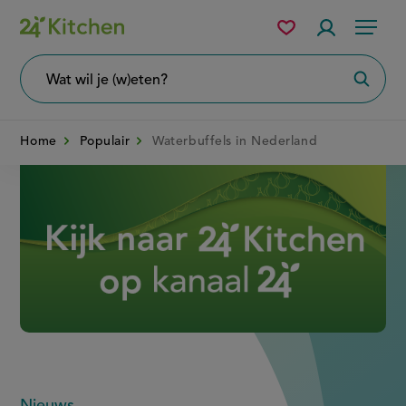
Overslaan
Mijn
Accountme
Menu
bewaarde
en
recepten
naar
Wat
Zoeke
wil
de
je
zoeken?
inhoud
Home
Populair
Waterbuffels in Nederland
gaan
Disney+
Nieuws