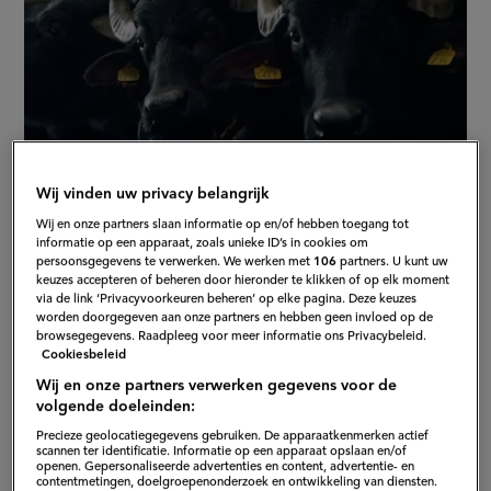
Wij vinden uw privacy belangrijk
Wij en onze partners slaan informatie op en/of hebben toegang tot
informatie op een apparaat, zoals unieke ID’s in cookies om
persoonsgegevens te verwerken. We werken met
106
partners. U kunt uw
keuzes accepteren of beheren door hieronder te klikken of op elk moment
via de link ‘Privacyvoorkeuren beheren’ op elke pagina. Deze keuzes
worden doorgegeven aan onze partners en hebben geen invloed op de
Van moeras tot boerderij
browsegegevens. Raadpleeg voor meer informatie ons Privacybeleid.
Cookiesbeleid
Wij en onze partners verwerken gegevens voor de
Waterbuffels zijn grote, sterke dieren met een
volgende doeleinden:
donkergrijze of zwarte huid en gebogen hoorns. Ze
Precieze geolocatiegegevens gebruiken. De apparaatkenmerken actief
scannen ter identificatie. Informatie op een apparaat opslaan en/of
hebben andere behoeften dan koeien. Ze voelen zich
openen. Gepersonaliseerde advertenties en content, advertentie- en
contentmetingen, doelgroepenonderzoek en ontwikkeling van diensten.
thuis in natte en modderige gebieden. Dit helpt de