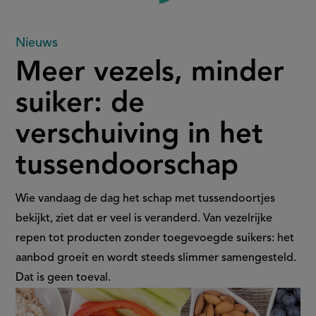
Meer
Nieuws
Meer vezels, minder
vezels,
suiker: de
minder
verschuiving in het
suiker:
tussendoorschap
de
verschuiving
Wie vandaag de dag het schap met tussendoortjes
bekijkt, ziet dat er veel is veranderd. Van vezelrijke
in
repen tot producten zonder toegevoegde suikers: het
aanbod groeit en wordt steeds slimmer samengesteld.
het
Dat is geen toeval.
tussendoorschap