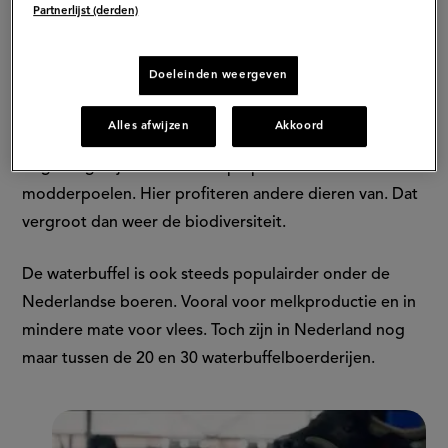
Partnerlijst (derden)
dieren om af te koelen en insecten weg te houden.
Daarom leggen veel boerderijen speciale poelen of
Doeleinden weergeven
natte weides aan. Ook worden de dieren ingezet voor
natuurbeheer in natte gebieden in ons land. Je ziet ze
Alles afwijzen
Akkoord
in moerassen, uiterwaarden en rietlanden. Door hun
begrazing blijft het landschap open en ontstaan
modderpoelen. Hier profiteren andere dieren van. Dat
vergroot dan weer de biodiversiteit.
De waterbuffel is ook steeds populairder onder de
Nederlandse boeren. Vooral voor melkproductie en in
mindere mate voor vlees. Toch zijn in Nederland nog
maar tussen de 20 en 30 waterbuffelboerderijen.