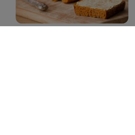
Met name Peijnenburg zet hierin grote stappen. Zo
worden er inmiddels jaarlijks ruim 100 miljoen minder
suikerklontjes in de recepturen verwerkt, zonder verlies
aan smaak. Verder is 38% van het assortiment rijk aan
vezels (>6g vezels per 100g), 92% een bron van vezels
(3-6g vezels per 100g), en heeft 43% een Nutri-Score A
of B. Hiermee lopen zij voorop in de categorie
tussendoortjes en laten zij zien dat de welbekende
peperkoeken tegenwoordig niet alleen lekker zijn,
maar ook voedzaam én verantwoord.