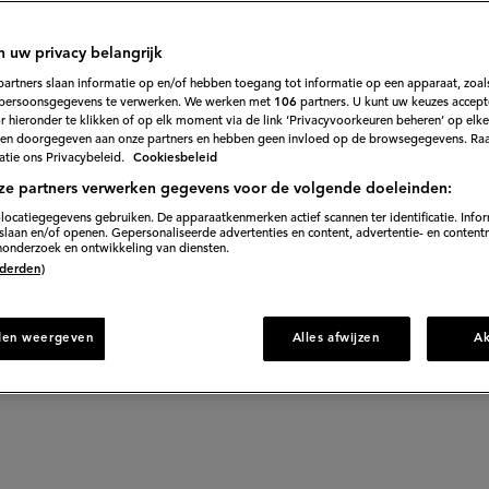
en, raspen of
n uw privacy belangrijk
partners slaan informatie op en/of hebben toegang tot informatie op een apparaat, zoals
persoonsgegevens te verwerken. We werken met
106
partners. U kunt uw keuzes accept
jg je de sterkste
 hieronder te klikken of op elk moment via de link ‘Privacyvoorkeuren beheren’ op elk
en doorgegeven aan onze partners en hebben geen invloed op de browsegegevens. Ra
tie ons Privacybeleid.
Cookiesbeleid
ze partners verwerken gegevens voor de volgende doeleinden:
locatiegegevens gebruiken. De apparaatkenmerken actief scannen ter identificatie. Info
laan en/of openen. Gepersonaliseerde advertenties en content, advertentie- en content
onderzoek en ontwikkeling van diensten.
 (derden)
bben over smaakmakers in de keuken. Maar wist je dat d
eft op de smaak? Lees snel verder!
den weergeven
Alles afwijzen
A