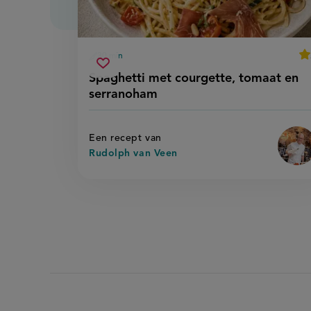
av
30 min
voorbereidingstijd
spaghetti
Sla
sco
Spaghetti met courgette, tomaat en
met
recept
serranoham
courgette,
op
tomaat
en
serranoham
Een recept van
Rudolph van Veen