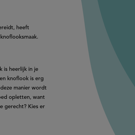
ereidt, heeft
e knoflooksmaak.
s heerlijk in je
n knoflook is erg
Op deze manier wordt
oed opletten, want
je gerecht? Kies er