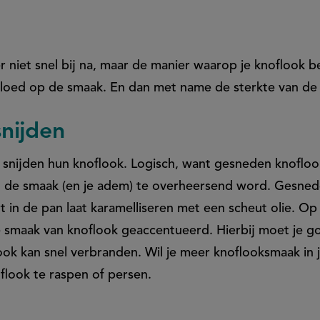
r niet snel bij na, maar de manier waarop je knoflook b
vloed op de smaak. En dan met name de sterkte van d
nijden
nijden hun knoflook. Logisch, want gesneden knoflook i
 de smaak (en je adem) te overheersend word. Gesnede
ort in de pan laat karamelliseren met een scheut olie. 
smaak van knoflook geaccentueerd. Hierbij moet je g
ook kan snel verbranden. Wil je meer knoflooksmaak in 
flook te raspen of persen.