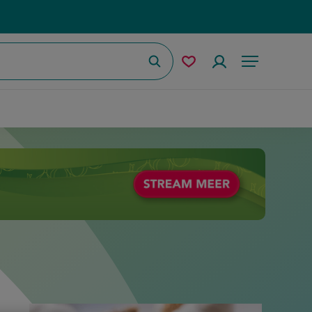
Zoeken
Mijn
Accountmenu
Menu
bewaarde
recepten