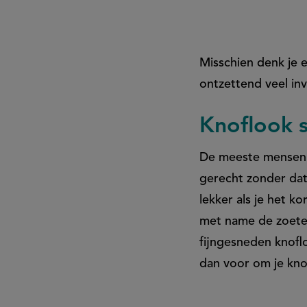
je
de
Misschien denk je e
ontzettend veel in
sterkste
Knoflook s
smaak
De meeste mensen s
gerecht zonder dat
lekker als je het k
met name de zoete 
fijngesneden knofl
dan voor om je kno