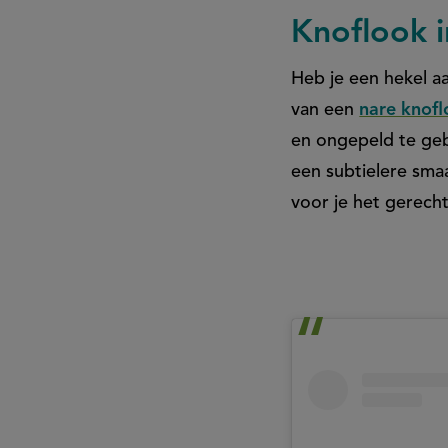
Knoflook i
Heb je een hekel a
van een
nare knof
en ongepeld te geb
een subtielere sma
voor je het gerech