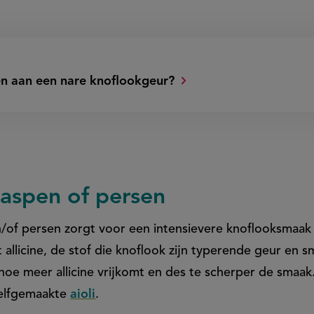
en aan een nare knoflookgeur?
raspen of persen
/of persen zorgt voor een intensievere knoflooksmaak i
allicine, de stof die knoflook zijn typerende geur en 
 hoe meer allicine vrijkomt en des te scherper de smaak.
zelfgemaakte
aioli
.