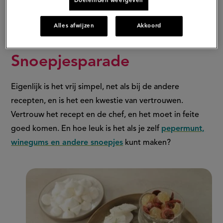
Doeleinden weergeven
Alles afwijzen
Akkoord
Snoepjesparade
Eigenlijk is het vrij simpel, net als bij de andere
recepten, en is het een kwestie van vertrouwen.
Vertrouw het recept en de chef, en het moet in feite
goed komen. En hoe leuk is het als je zelf
pepermunt,
winegums en andere snoepjes
kunt maken?