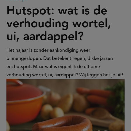
Hutspot:
Hutspot: wat is de
wat
verhouding wortel,
is
ui, aardappel?
de
verhouding
Het najaar is zonder aankondiging weer
binnengeslopen. Dat betekent regen, dikke jassen
wortel,
en: hutspot. Maar wat is eigenlijk de ultieme
verhouding wortel, ui, aardappel? Wij leggen het je uit!
ui,
aardappel?