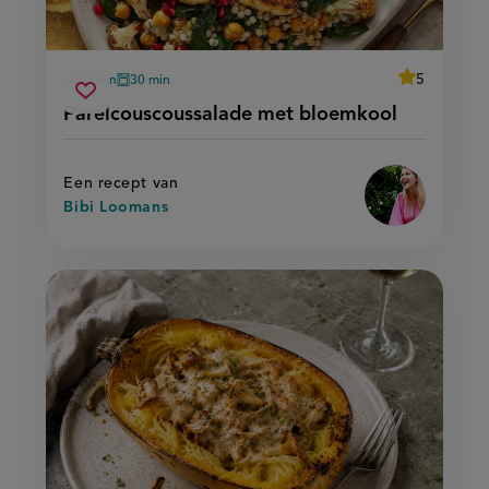
average
5
30 min
30 min
Beoordeel
voorbereidingstijd
oventijd
parelcouscoussalade
recept
Sla
score:
Parelcouscoussalade met bloemkool
'parelcousco
met
recept
met
bloemkool
bloemkool'
op
Een recept van
Bibi Loomans