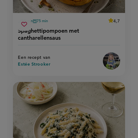
average
4,7
50 min
75 min
Beoordeel
voorbereidingstijd
oventijd
spaghettipompoen
recept
Sla
score:
Spaghettipompoen met
'spaghettipo
met
recept
met
cantharellensaus
cantharellensaus
cantharellensa
op
Een recept van
Estée Strooker