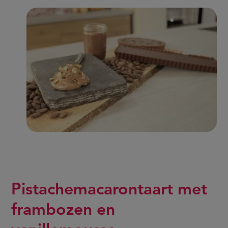
Pistachemacarontaart met
frambozen en