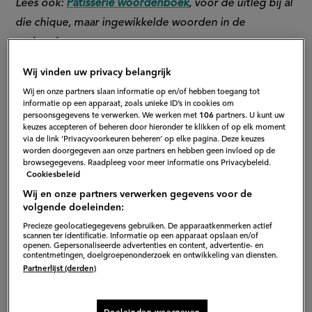
Lees ook:
Patisserie woordenboek
, voor de uitleg bij al
die chique, maar ingewikkelde woorden in de
patisserie.
Wij vinden uw privacy belangrijk
Wij en onze partners slaan informatie op en/of hebben toegang tot
informatie op een apparaat, zoals unieke ID’s in cookies om
persoonsgegevens te verwerken. We werken met
106
partners. U kunt uw
keuzes accepteren of beheren door hieronder te klikken of op elk moment
via de link ‘Privacyvoorkeuren beheren’ op elke pagina. Deze keuzes
worden doorgegeven aan onze partners en hebben geen invloed op de
browsegegevens. Raadpleeg voor meer informatie ons Privacybeleid.
Cookiesbeleid
Wij en onze partners verwerken gegevens voor de
volgende doeleinden:
Precieze geolocatiegegevens gebruiken. De apparaatkenmerken actief
scannen ter identificatie. Informatie op een apparaat opslaan en/of
openen. Gepersonaliseerde advertenties en content, advertentie- en
contentmetingen, doelgroepenonderzoek en ontwikkeling van diensten.
Partnerlijst (derden)