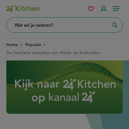
Overslaan
Mijn
Accountme
Menu
bewaarde
en
recepten
naar
Wat
Zoeke
wil
de
je
zoeken?
inhoud
Home
Populair
gaan
De favoriete recepten van Hidde de Brabander
Disney+