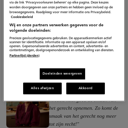
via de link ‘Privacyvoorkeuren beheren’ op elke pagina. Deze keuzes
worden doorgegeven aan onze partners en hebben geen invloed op de
browsegegevens. Raadpleeg voor meer informatie ons Privacybeleid.
Cookiesbeleid
Wij en onze partners verwerken gegevens voor de
volgende doeleinden:
Precieze geolocatiegegevens gebruiken. De apparaatkenmerken actief
scannen ter identificatie. Informatie op een apparaat opslaan en/of
openen. Gepersonaliseerde advertenties en content, advertentie- en
contentmetingen, doelgroepenonderzoek en ontwikkeling van diensten.
Partnerlijst (derden)
Doeleinden weergeven
"Ik kook het liefst met udon
noodles, door de samentelling van
Alles afwijzen
Akkoord
het deeg kunnen deze dikke
noedels heel goed de smaak van
het gerecht opnemen. Zo komt de
smaak van het gerecht nog meer
tot zijn recht!"