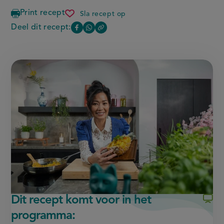
Print recept
Sla recept op
udon
noodles
Deel dit recept:
Copy
Deel
Deel
met
the
paddenstoelen
deze
deze
link
of
pagina
pagina
this
op
op
page
Facebook
WhatsApp
(opent
(opent
in
in
nieuw
nieuw
venster,
venster,
externe
externe
link)
link)
Dit recept komt voor in het
programma: