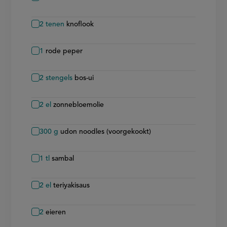
2
tenen
knoflook
1
rode peper
2
stengels
bos-ui
2
el
zonnebloemolie
300
g
udon noodles (voorgekookt)
1
tl
sambal
2
el
teriyakisaus
2
eieren