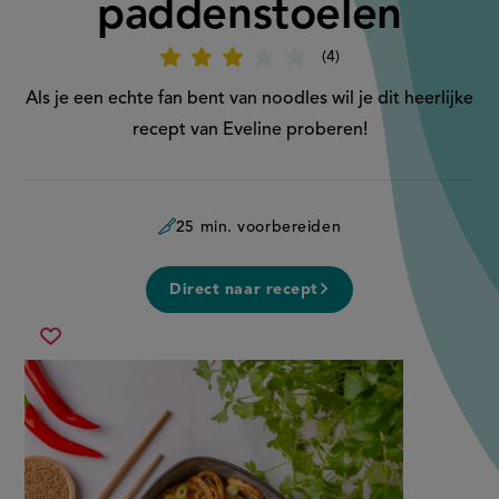
paddenstoelen
4
Beoordeel
recept
'Udon
Als je een echte fan bent van noodles wil je dit heerlijke
noodles
met
recept van Eveline proberen!
paddenstoelen
'
25 min. voorbereiden
Direct naar recept
udon
Sla
noodles
recept
met
op
paddenstoelen