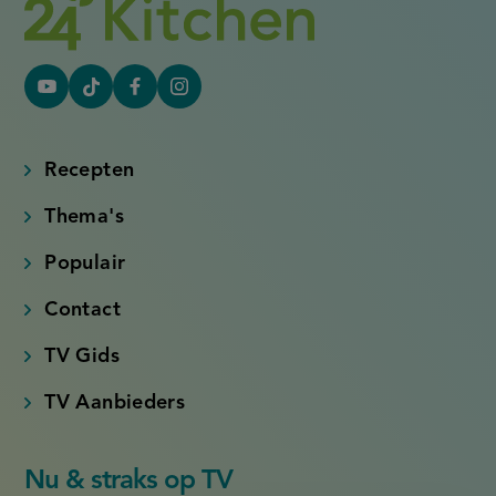
YouTube
Tiktok
Facebook
Instagram
(externe
(externe
(externe
(externe
link)
link)
link)
link)
Recepten
Thema's
Populair
Contact
TV Gids
TV Aanbieders
Nu & straks op TV