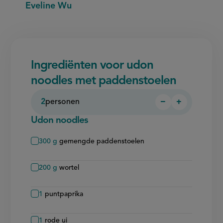
Eveline Wu
Ingrediënten voor udon
noodles met paddenstoelen
2
personen
−
+
Persoon
Persoon
verwijderen
toevoegen
Udon noodles
300
g
gemengde paddenstoelen
200
g
wortel
1
puntpaprika
1
rode ui