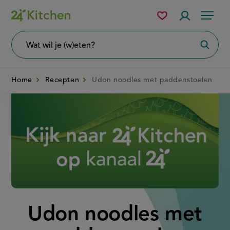
Overslaan
Mijn
Accountme
Menu
bewaarde
en
recepten
naar
Wat
Zoeke
wil
de
je
zoeken?
inhoud
Home
Recepten
Udon noodles met paddenstoelen
gaan
Disney+
Udon noodles met