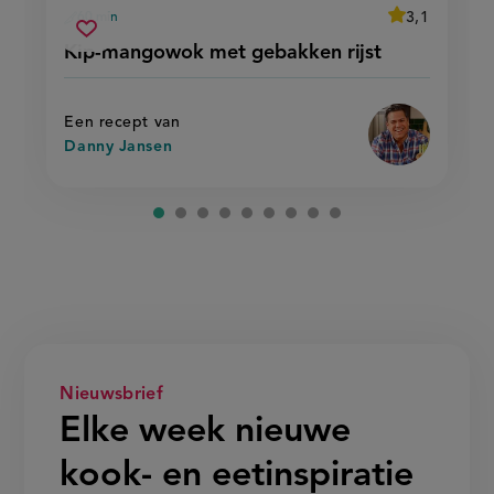
average
3,1
60 min
Beoordeel
voorbereidingstijd
kip-
recept
Sla
score:
Kip-mangowok met gebakken rijst
'kip-
mangowok
recept
mangowok
met
met
op
gebakken
gebakken
rijst'
rijst
Een recept van
Danny Jansen
Nieuwsbrief
Elke week nieuwe
kook- en eetinspiratie