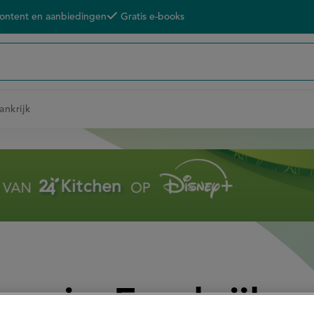
content en aanbiedingen
Gratis e-books
ankrijk
nnis: Frankrijk