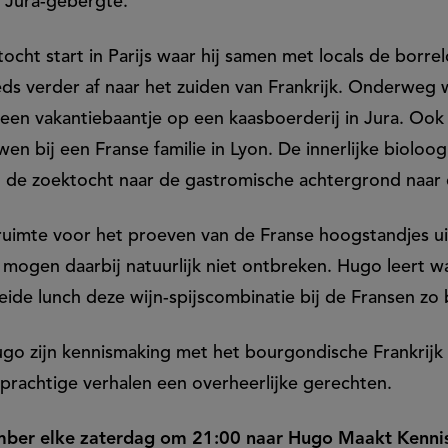
e Jura-gebergte.
 tocht start in Parijs waar hij samen met locals de borre
eds verder af naar het zuiden van Frankrijk. Onderweg w
en vakantiebaantje op een kaasboerderij in Jura. Ook 
en bij een Franse familie in Lyon. De innerlijke biolo
n de zoektocht naar de gastromische achtergrond naar
 ruimte voor het proeven van de Franse hoogstandjes u
 mogen daarbij natuurlijk niet ontbreken. Hugo leert 
eide lunch deze wijn-spijscombinatie bij de Fransen zo b
o zijn kennismaking met het bourgondische Frankrijk e
 prachtige verhalen een overheerlijke gerechten.
ember elke zaterdag om 21:00 naar Hugo Maakt Kennis