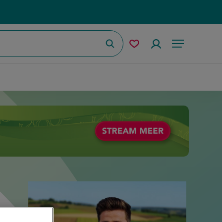
Zoeken
Mijn
Accountmenu
Menu
bewaarde
recepten