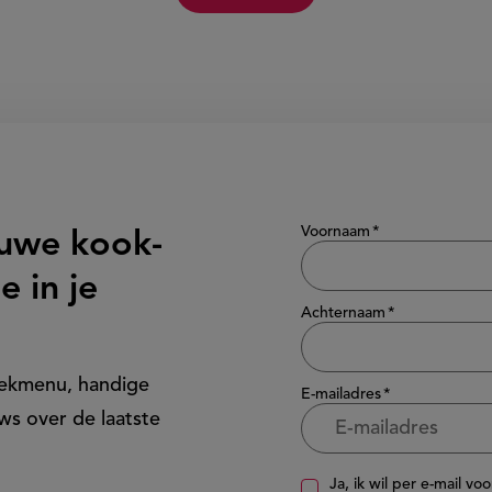
Show/hide
Voornaam
euwe kook-
e in je
Achternaam
eekmenu, handige
E-mailadres
ws over de laatste
Ja, ik wil per e-mail vo