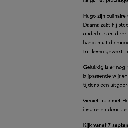
langs het prachtig
Hugo zijn culinaire
Daarna zakt hij ste
onderbroken door e
handen uit de mouw
tot leven gewekt i
Gelukkig is er nog
bijpassende wijnen
tijdens een uitgebr
Geniet mee met Hug
inspireren door de
Kijk vanaf 7 sept