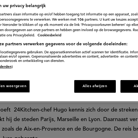
n uw privacy belangrijk
even te ontdekken. In een culinair avontuur laat hij zi
partners slaan informatie op en/of hebben toegang tot informatie op een apparaat, zoals
persoonsgegevens te verwerken. We werken met
106
partners. U kunt uw keuzes accept
schillende Franse streken. Ga mee en proef de welbek
 hieronder te klikken of op elk moment via de link ‘Privacyvoorkeuren beheren’ op elk
en doorgegeven aan onze partners en hebben geen invloed op de browsegegevens. Ra
tie ons Privacybeleid.
Cookiesbeleid
ze partners verwerken gegevens voor de volgende doeleinden:
locatiegegevens gebruiken. De apparaatkenmerken actief scannen ter identificatie. Info
laan en/of openen. Gepersonaliseerde advertenties en content, advertentie- en content
onderzoek en ontwikkeling van diensten.
 (derden)
den weergeven
Alles afwijzen
A
roeft
24Kitchen-chef Hugo kennis zich door de streken
kt hij de steden Parijs, Marseille en Lyon. Daarnaast ve
n zoals de Aix-en-Provence en de Bourgogne. De reis 