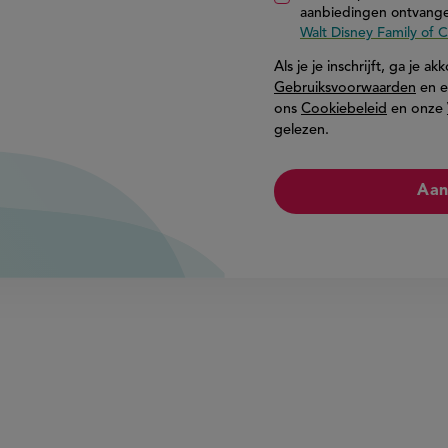
aanbiedingen ontvange
Walt Disney Family of
Als je je inschrijft, ga je 
Gebruiksvoorwaarden
en e
ons
Cookiebeleid
en onze
gelezen.
Aan