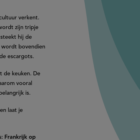
lcultuur verkent.
ordt zijn tripje
steekt hij de
og wordt bovendien
 de escargots.
it de keuken. De
waarom vooral
elangrijk is.
n laat je
: Frankrijk op