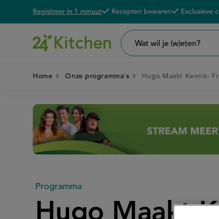
Registreer in 1 minuut
Recepten bewaren
Exclusieve 
Overslaan
De voordelen van een 24K account
en
naar
Wat
wil
de
je
zoeken?
Home
Onze programma's
Hugo Maakt Kennis: Fr
inhoud
gaan
Disney+
Programma
Hugo Maakt Ke