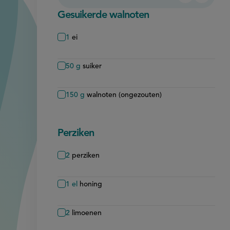
verwijder
toevo
Gesuikerde walnoten
1
ei
50
g
suiker
150
g
walnoten (ongezouten)
Perziken
2
perziken
1
el
honing
2
limoenen