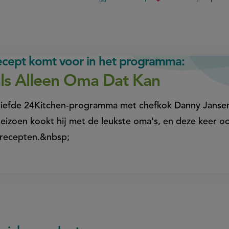
griekse
yoghurt
met
gesuikerd
walnoten
en
recept komt voor in het programma:
platte
perzik
ls Alleen Oma Dat Kan
eliefde 24Kitchen-programma met chefkok Danny Janse
 seizoen kookt hij met de leukste oma's, en deze keer o
erecepten.&nbsp;