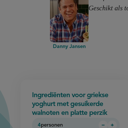
Geschikt als to
Danny Jansen
Ingrediënten voor griekse
yoghurt met gesuikerde
walnoten en platte perzik
4
personen
−
+
Persoon
Perso