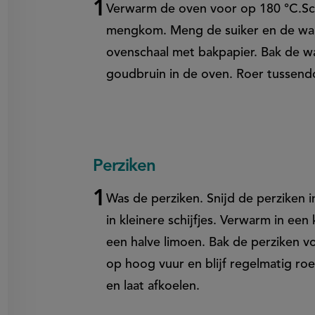
Verwarm de oven voor op 180 °C.Sche
en
egen
mengkom. Meng de suiker en de waln
ovenschaal met bakpapier. Bak de 
goudbruin in de oven. Roer tussend
Perziken
Was de perziken. Snijd de perziken i
in kleinere schijfjes. Verwarm in ee
een halve limoen. Bak de perziken v
op hoog vuur en blijf regelmatig ro
en laat afkoelen.