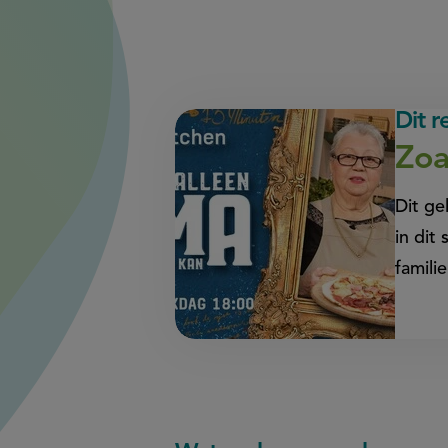
Dit 
Zoa
Dit g
in dit
famili