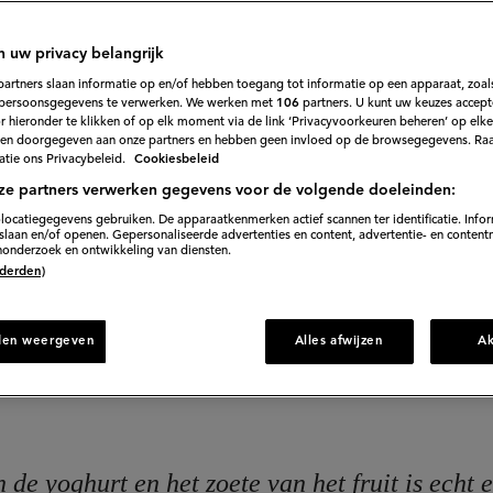
 en platte perzik
n uw privacy belangrijk
2
Beoordeel
partners slaan informatie op en/of hebben toegang tot informatie op een apparaat, zoals
recept
persoonsgegevens te verwerken. We werken met
106
partners. U kunt uw keuzes accept
'Griekse
en en platte perzik. Dit is toch het perfecte zomerse
 hieronder te klikken of op elk moment via de link ‘Privacyvoorkeuren beheren’ op elk
yoghurt
met
en doorgegeven aan onze partners en hebben geen invloed op de browsegegevens. Ra
gesuikerde
tie ons Privacybeleid.
Cookiesbeleid
walnoten
en
ze partners verwerken gegevens voor de volgende doeleinden:
platte
perzik'
30 min. voorbereiden
locatiegegevens gebruiken. De apparaatkenmerken actief scannen ter identificatie. Info
laan en/of openen. Gepersonaliseerde advertenties en content, advertentie- en content
onderzoek en ontwikkeling van diensten.
 (derden)
Direct naar recept
den weergeven
Alles afwijzen
A
n de yoghurt en het zoete van het fruit is echt 