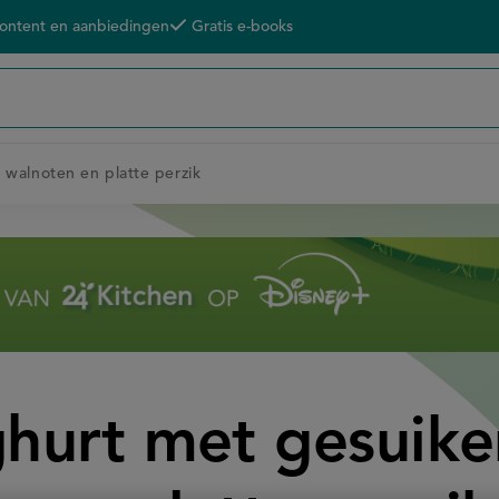
content en aanbiedingen
Gratis e-books
 walnoten en platte perzik
ghurt met gesuike